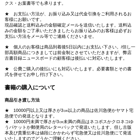
クス・お葉書等でも承ります。
★ お支払い方法が、お振り込み又は代金引換をご利用されるお
客様にお願いです。
現品確認と送料込みの金額確定メールを送信いたします。送料込
みの金額をご了承いただきましたらお振り込みのお客様は必ずお
支払い方法をメール等でご連絡くださいませ。
★ 個人のお客様は商品到着後5日以内にお支払い下さい。/但し一
部高額商品につきましては前金制とさせていただきますが、弊店
古書目録ニュースボードの顧客様は後払いに対応いたします。
★ 公費ご購入の後払いにも対応いたします。必要書類とその書
式を併せてお申し付け下さい。
書籍の購入について
商品引き渡し方法
★ 10000円以上又は厚さが3㎝以上の商品は佐川急便かヤマト宅
急便での発送となります。
★ 10000円未満で厚さが3㎝未満の商品はネコポスかクロネコゆ
うパケットか郵便局のレターパックで発送いたします。但し古版
本及び貴重伝本は値段にかかわらず宅急便又は佐川急便にて発送
いたしますのでどうかご理解ください。