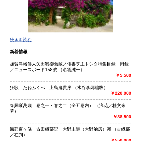
宮崎県
鹿児島県
400円
400円
沖縄県
400円
続きを読む
新着情報
加賀津幡俳人矢田我柳舊藏ノ俳書ヲ主トシタ特集目録 附録
／ニュースボード158號 （名雲純一）
★ 弊店は通常の店舗としては営業しておりませんのでご注
￥5,500
意ください。ただし予めご連絡いただければご希望の品の閲
覧を承ります。
狂歌 たねふくべ 上島鬼貫序 （水谷李郷編跋）
￥220,000
沿線名：JR高崎線、上越新幹線・長野北陸新幹線
最寄駅：高崎駅西口
春興噺萬歳 巻之一・巻之二（全五巻内） （浪花／桂文來
営業時間：4:00〜15:30 FAX 24時間受付 電話9:00〜
著）
18:00
￥38,500
定休日：不定休
書籍の買取について
織部百ヶ條 古田織部記 大野主馬（大野治房）宛 （古織部
／在判）
御尊家樣デ御用濟ニナリマシタ古本、雜誌ヲ弊店ヘ御賣リ下
￥550,000