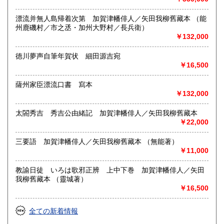
サイマスレバ夫レガ再ビ世ニ出テ役立チマス何卒御不用ノ書
籍、雜誌ガ有リマシタラ何種ヲ問ワズ一册デモ結構デス弊店
漂流并無人島帰着次第 加賀津幡俳人／矢田我柳舊藏本 （能
ヘ御拂下ゲ願ヒマス誠實ヲ旨トシテ必ズ御滿足ノ行ク樣勉強
州鹿磯村／市之丞・加州大野村／長兵衛）
買受致シマス
￥132,000
御報次第遠近問ハズ即時參上地方モ御伺致升
徳川夢声自筆年賀状 細田源吉宛
￥16,500
取り扱い分野
薩州家臣漂流口書 寫本
哲学宗教、歴史、美術工芸、国語国文、古典籍、近代文献、
￥132,000
趣味
キリスト教文献 和本 書画 浮世絵 明治文献 古文書
太閤秀吉 秀吉公由緒記 加賀津幡俳人／矢田我柳舊藏本
￥22,000
三要語 加賀津幡俳人／矢田我柳舊藏本 （無能著）
￥11,000
教諭日徒 いろは歌邪正辨 上中下巻 加賀津幡俳人／矢田
我柳舊藏本 （靈城著）
￥16,500
全ての新着情報