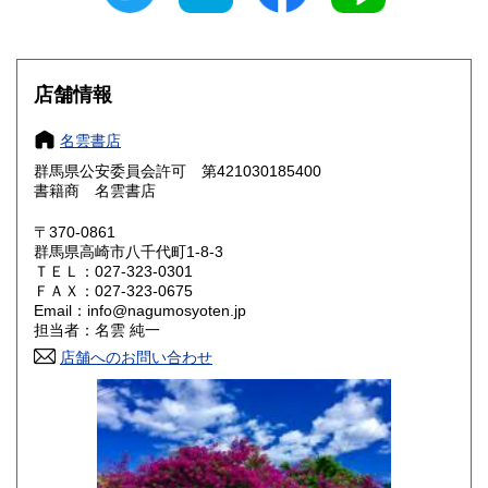
愛知県
三重県
400円
400円
滋賀県
京都府
400円
400円
店舗情報
大阪府
兵庫県
400円
400円
名雲書店
奈良県
和歌山県
400円
400円
群馬県公安委員会許可 第421030185400
書籍商 名雲書店
鳥取県
島根県
400円
400円
〒370-0861
岡山県
広島県
400円
400円
群馬県高崎市八千代町1-8-3
ＴＥＬ：027-323-0301
ＦＡＸ：027-323-0675
山口県
徳島県
400円
400円
Email：info@nagumosyoten.jp
担当者：名雲 純一
香川県
愛媛県
400円
400円
店舗へのお問い合わせ
高知県
福岡県
400円
400円
佐賀県
長崎県
400円
400円
熊本県
大分県
400円
400円