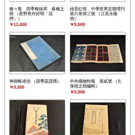
種々集 四季種抜萃 春種之
緑意紅情 中學世界定期増刋
部
（星野長作好明「花
第六巻第三號
（江見水蔭
押」）
他）
￥11,000
￥5,500
神徳略述頌
（源季茲謹撰）
中外織物時報 第貳號
（久
保徳之助編輯）
￥3,300
￥5,500