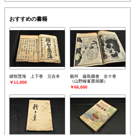
おすすめの書籍
續智慧海 上下巻 元合本
藝州 厳島圖會 全十巻
（山野峻峯齋画圖）
￥11,000
￥66,000