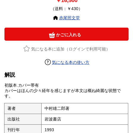
￥16,500
（送料：￥430）
赤尾照文堂
かごに入れる
気になる本に追加（ログインで利用可能）
気になる本の使い方
解説
初版本.カバー帯有
カバーはほんの少々経年を感じますが本文は概ね綺麗な状態で
す。
著者
中村雄二郎著
出版社
岩波書店
刊行年
1993