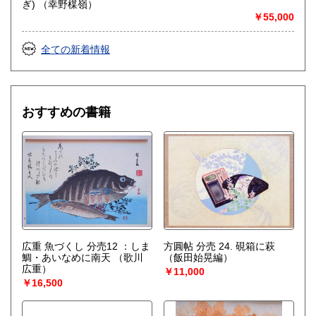
ぎ) （幸野楳嶺）
￥55,000
全ての新着情報
おすすめの書籍
広重 魚づくし 分売12 ：しま
方圓帖 分売 24. 硯箱に萩
鯛・あいなめに南天
（歌川
（飯田始晃編）
広重）
￥11,000
￥16,500