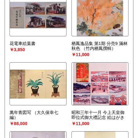
花電車絵葉書
栖鳳逸品集 第1期 分売9 滿林
秋色
（竹内栖鳳撰輯）
￥3,850
￥11,000
萬年青図写
（大久保幸七
昭和三年十一月 今上天皇御
編）
即位式御大禮記念 絵はがき
￥88,000
￥11,000