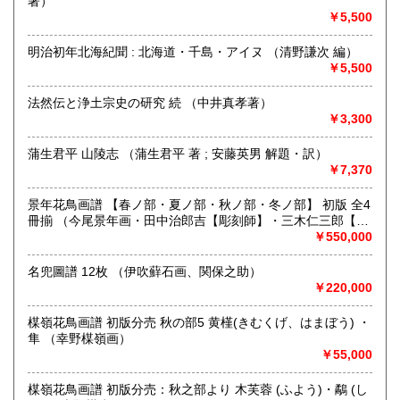
著）
（Woodblock, Ukiyoe etc.）
￥5,500
https://shobundo.shop-pro.jp/
明治初年北海紀聞 : 北海道・千島・アイヌ （清野謙次 編）
￥5,500
沿線名：京都市営地下鉄東西線
最寄駅：京都市営地下鉄市役所前/京阪電鉄京都線三条駅/阪急
法然伝と浄土宗史の研究 続 （中井真孝著）
京都線河原町駅
￥3,300
営業時間：11:00〜18:00
定休日：日曜日
蒲生君平 山陵志 （蒲生君平 著 ; 安藤英男 解題・訳）
￥7,370
書籍の買取について
メール、お電話など、お気軽にお問い合わせください。
景年花鳥画譜 【春ノ部・夏ノ部・秋ノ部・冬ノ部】 初版 全4
本棚全体やだいたいの量、主な本など、スマホ等での画像が
冊揃 （今尾景年画・田中治郎吉【彫刻師】・三木仁三郎【摺
ございましたらメールで送って頂けますと非常にわかりやす
師】）
￥550,000
いです。
名兜圖譜 12枚 （伊吹蘚石画、関保之助）
￥220,000
取り扱い分野
総記、歴史、社会科学、美術工芸、国語国文、古典籍、趣
楳嶺花鳥画譜 初版分売 秋の部5 黄槿(きむくげ、はまぼう) ・
味、古書一般（その他）
隼 （幸野楳嶺画）
浮世絵、木版画、古典籍、一般書籍
￥55,000
楳嶺花鳥画譜 初版分売：秋之部より 木芙蓉 (ふよう)・鷸 (し