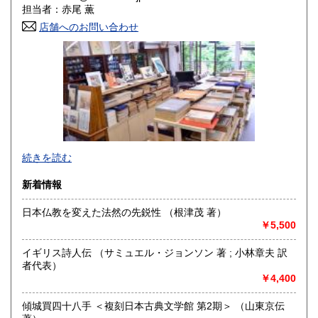
担当者：赤尾 薫
香川県
愛媛県
430円
430円
店舗へのお問い合わせ
高知県
福岡県
430円
430円
佐賀県
長崎県
430円
430円
熊本県
大分県
430円
430円
宮崎県
鹿児島県
430円
430円
続きを読む
沖縄県
430円
新着情報
日本仏教を変えた法然の先鋭性 （根津茂 著）
￥5,500
京都・寺町二条に店舗を構える古書店です（令和2年6月に河
原町六角から移転しました）。木版画の図案本・浮世絵・古
イギリス詩人伝 （サミュエル・ジョンソン 著 ; 小林章夫 訳
典籍などを扱っております。一般書籍もございますが、「日
者代表）
本の古本屋」からご覧になった本は、ご来店の前にあらかじ
￥4,400
めメールにて有無をお問い合わせいただくとスムーズです(店
頭に無い場合がございます)。
傾城買四十八手 ＜複刻日本古典文学館 第2期＞ （山東京伝
Akao Shobundo Bookshop at Kyoto city, Japan