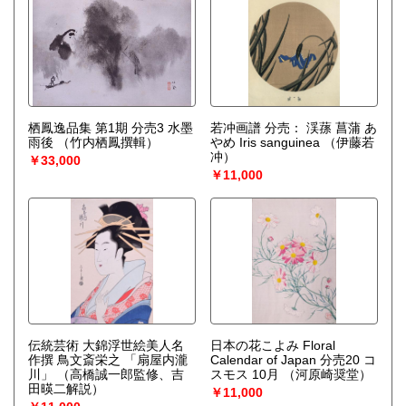
栖鳳逸品集 第1期 分売3 水墨
若冲画譜 分売： 渓蓀 菖蒲 あ
雨後
（竹内栖鳳撰輯）
やめ Iris sanguinea
（伊藤若
冲）
￥33,000
￥11,000
伝統芸術 大錦浮世絵美人名
日本の花こよみ Floral
作撰 鳥文斎栄之 「扇屋内瀧
Calendar of Japan 分売20 コ
川」
（高橋誠一郎監修、吉
スモス 10月
（河原崎奨堂）
田暎二解説）
￥11,000