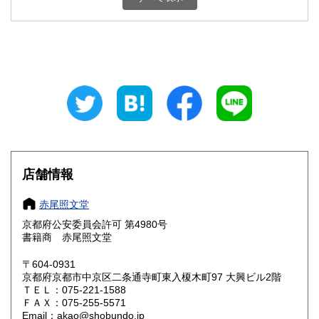
石川県
福井県
430円
430円
山梨県
長野県
430円
430円
岐阜県
静岡県
430円
430円
愛知県
三重県
430円
430円
滋賀県
京都府
430円
430円
店舗情報
大阪府
兵庫県
430円
430円
赤尾照文堂
奈良県
和歌山県
430円
430円
京都府公安委員会許可 第4980号
書籍商 赤尾照文堂
鳥取県
島根県
430円
430円
〒604-0931
岡山県
広島県
430円
430円
京都府京都市中京区二条通寺町東入榎木町97 大興ビル2階
ＴＥＬ：075-221-1588
ＦＡＸ：075-255-5571
山口県
徳島県
430円
430円
Email：akao@shobundo.jp