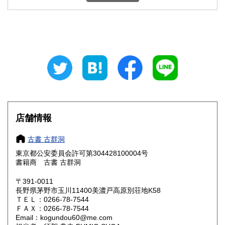
石川県
福井県
300円
300円
山梨県
長野県
300円
300円
岐阜県
静岡県
300円
300円
愛知県
三重県
300円
300円
滋賀県
京都府
300円
300円
大阪府
兵庫県
300円
300円
店舗情報
奈良県
和歌山県
300円
300円
古書 古群洞
東京都公安委員会許可第304428100004号
鳥取県
島根県
300円
300円
書籍商 古書 古群洞
岡山県
広島県
300円
300円
〒391-0011
長野県茅野市玉川11400美濃戸高原別荘地K58
ＴＥＬ：0266-78-7544
山口県
徳島県
300円
300円
ＦＡＸ：0266-78-7544
Email：kogundou60@me.com
香川県
愛媛県
300円
300円