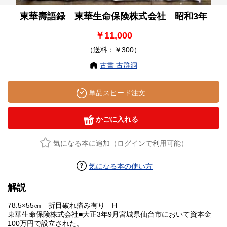
東華壽語録 東華生命保険株式会社 昭和3年
￥11,000
（送料：￥300）
古書 古群洞
単品スピード注文
かごに入れる
気になる本に追加（ログインで利用可能）
気になる本の使い方
解説
78.5×55㎝ 折目破れ痛み有り H
東華生命保険株式会社■大正3年9月宮城県仙台市において資本金
100万円で設立された。