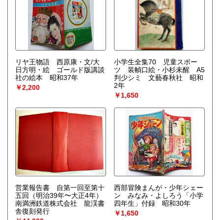
リヤ王物語 西原康・文/大
小学生全集70 児童スポー
日方明・絵 ゴールド版講談
ツ 装幀口絵・小杉未醒 A5
社の絵本 昭和37年
判少シミ 文藝春秋社 昭和
2年
￥2,200
￥1,650
営業報告書 自第一回至第十
西部冒険まんが・少年シェー
五回（明治39年〜大正4年）
ン みなみ・よしろう「小学
南満洲鉄道株式会社 龍渓書
四年生」付録 昭和30年
舎復刻発行
￥1,650