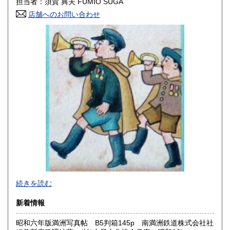
担当者：須賀 典夫 FUMIO SUGA
店舗へのお問い合わせ
高知県
福岡県
300円
300円
佐賀県
長崎県
300円
300円
熊本県
大分県
300円
300円
宮崎県
鹿児島県
300円
300円
沖縄県
300円
2026年で創業45年目になります。
続きを読む
In 2026, we will have been in business for 45 years.
新着情報
沿線名：(無店舗)
昭和六年版満洲写真帖 B5判箱145p 南満洲鉄道株式会社社
最寄駅：(無店舗)