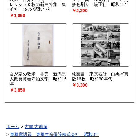
レッシュ＆秋の新曲特集 集
多色刷り 統正社 昭和18年
英社 1972/昭和47年
￥2,200
￥1,650
吾が家の敬米 非売 新潟県
絵葉書 東京名所 白黒写真
大政翼賛会寺泊支部 昭和16
版16枚 昭和30年代
年
￥3,300
￥3,850
ホーム
古書 古群洞
東華壽語録 東華生命保険株式会社 昭和3年