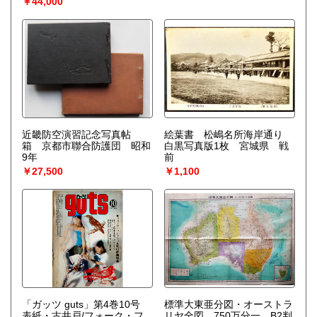
￥44,000
近畿防空演習記念写真帖
絵葉書 松嶋名所海岸通り
箱 京都市聯合防護団 昭和
白黒写真版1枚 宮城県 戦
9年
前
￥27,500
￥1,100
「ガッツ guts」第4巻10号
標準大東亜分図・オーストラ
表紙・古井戸/フォーク・フ
リヤ全図 750万分一 B2判