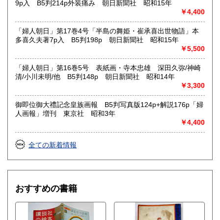
9p入 B5判214p外装痛み 朝日新聞社 昭和15年
￥4,400
「婦人朝日」第17巻4号「半島の舞姫・崔承喜出世物語」本
多喜久夫著7p入 B5判198p 朝日新聞社 昭和15年
￥5,500
「婦人朝日」第16巻5号 表紙画・寺本忠雄 深田久弥/神崎
清/小川未明/他 B5判148p 朝日新聞社 昭和14年
￥3,300
御即位御大禮記念皇族画報 B5判写真版124p+解説176p「婦
人画報」増刊 東京社 昭和3年
￥4,400
全ての新着情報
おすすめの書籍