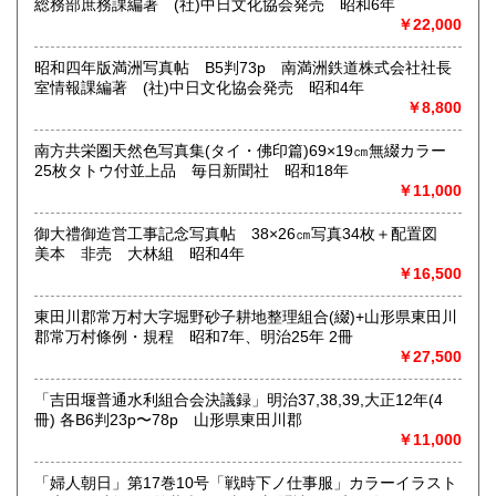
総務部庶務課編著 (社)中日文化協会発売 昭和6年
営業時間：10:00〜18:00
￥22,000
定休日：(無店舗)
書籍の買取について
昭和四年版満洲写真帖 B5判73p 南満洲鉄道株式会社社長
室情報課編著 (社)中日文化協会発売 昭和4年
内容によります。
￥8,800
南方共栄圏天然色写真集(タイ・佛印篇)69×19㎝無綴カラー
取り扱い分野
25枚タトウ付並上品 毎日新聞社 昭和18年
古典籍、近代文献、趣味、サブカルチャー、古書一般（その
￥11,000
他）
和本・開拓/植民資料・戦時資料・文学一般・詩歌句集・児童
御大禮御造営工事記念写真帖 38×26㎝写真34枚＋配置図
書 ・児童資料・芸能/サブカル・広告資料・ポスター・版画/
美本 非売 大林組 昭和4年
刷り物 ・絵葉書・双六・地図/鳥瞰図
￥16,500
東田川郡常万村大字堀野砂子耕地整理組合(綴)+山形県東田川
郡常万村條例・規程 昭和7年、明治25年 2冊
￥27,500
「吉田堰普通水利組合会決議録」明治37,38,39,大正12年(4
冊) 各B6判23p〜78p 山形県東田川郡
￥11,000
「婦人朝日」第17巻10号「戦時下ノ仕事服」カラーイラスト