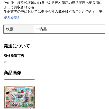
その後、横浜松坂屋の前身である茂木商店の経営者茂木惣兵衛に
よって買収されるも、
生保業界の中においては弱小会社の域を脱することができず、主
務省である商工省の、
続きを読む
保険会社の整理統合を進めるべきとの方針もあり、昭和7年愛国生
命への包括移転に
伴い解散した。昭和6年12月31日時点の契約件数は、7,878件。
状態
中古品
※HPに詳細画像UPしました。※発送はスマートレター¥180〜、
4Kg超過は宅急便となります。
発送について
海外発送可否
可
商品画像