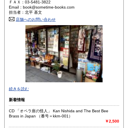
ＦＡＸ：03-5481-3822
Email：book@sometime-books.com
香川県
愛媛県
600円
600円
担当者：北平 基文
店舗へのお問い合わせ
高知県
福岡県
600円
600円
佐賀県
長崎県
600円
600円
熊本県
大分県
600円
600円
宮崎県
鹿児島県
600円
600円
沖縄県
600円
●当店では国内送料は無料です。（特記されたものを除きま
続きを読む
す）。
クリックポスト、スマートレター、レターパック、ゆうメ
新着情報
ール、定形外郵便、
ネコポス、ヤマト宅急便などでお届けしています。
CD 「オペラ座の怪人」 Kan Nishida and The Best Bee
但し、お客様が配送方法をご指定になる場合又は、
Brass in Japan （番号＝kkm-001）
後払いをご希望の場合は送料の実費をお支払い頂きます。
￥2,500
代引きをご希望の場合は代引き手数料及び送料の実費をお
支払い下さい。