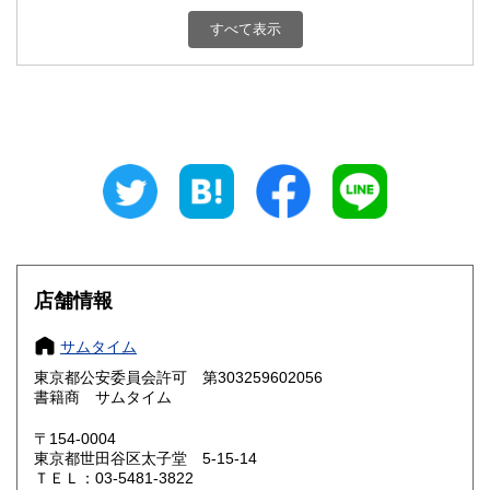
新潟県
富山県
600円
600円
すべて表示
石川県
福井県
600円
600円
山梨県
長野県
600円
600円
岐阜県
静岡県
600円
600円
愛知県
三重県
600円
600円
滋賀県
京都府
600円
600円
大阪府
兵庫県
600円
600円
店舗情報
奈良県
和歌山県
600円
600円
サムタイム
東京都公安委員会許可 第303259602056
鳥取県
島根県
600円
600円
書籍商 サムタイム
岡山県
広島県
600円
600円
〒154-0004
東京都世田谷区太子堂 5-15-14
ＴＥＬ：03-5481-3822
山口県
徳島県
600円
600円