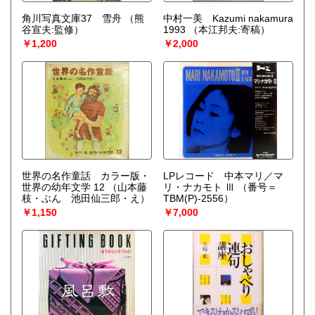
角川写真文庫37 雪舟
（熊
中村一美 Kazumi nakamura
谷宣夫:監修）
1993
（本江邦夫:寄稿）
￥1,200
￥2,000
世界の名作童話 カラー版・
LPレコード 中本マリ／マ
世界の幼年文学 12
（山本藤
リ・ナカモト Ⅲ
（番号＝
枝・ぶん 池田仙三郎・え）
TBM(P)-2556）
￥1,150
￥7,000