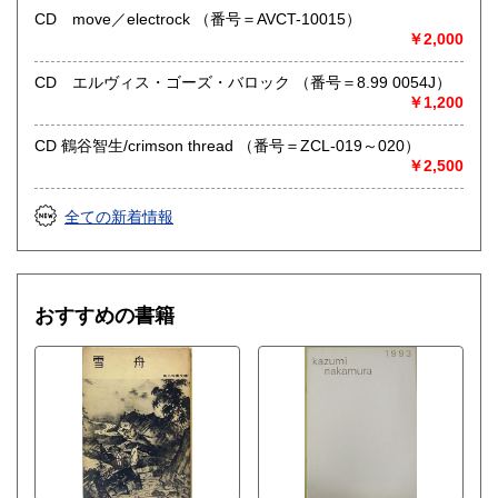
古物商として書籍以外の品々も買取りしています。
CD move／electrock （番号＝AVCT-10015）
お気軽にご相談下さい。
￥2,000
取り扱い分野
CD エルヴィス・ゴーズ・バロック （番号＝8.99 0054J）
社会科学、美術工芸、趣味、外国書、サブカルチャー、古書
￥1,200
一般（その他）
アナログ・レコードやCDなどの音楽・音声・映像メディア
CD 鶴谷智生/crimson thread （番号＝ZCL-019～020）
￥2,500
全ての新着情報
おすすめの書籍