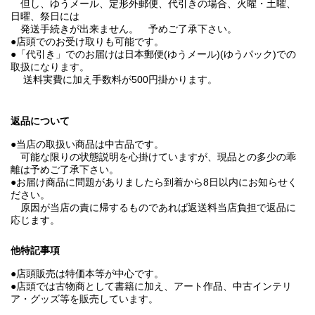
但し、ゆうメール、定形外郵便、代引きの場合、火曜・土曜、
日曜、祭日には
発送手続きが出来ません。 予めご了承下さい。
●店頭でのお受け取りも可能です。
●「代引き」でのお届けは日本郵便(ゆうメール)(ゆうパック)での
取扱になります。
送料実費に加え手数料が500円掛かります。
返品について
●当店の取扱い商品は中古品です。
可能な限りの状態説明を心掛けていますが、現品との多少の乖
離は予めご了承下さい。
●お届け商品に問題がありましたら到着から8日以内にお知らせく
ださい。
原因が当店の責に帰するものであれば返送料当店負担で返品に
応じます。
他特記事項
●店頭販売は特価本等が中心です。
●店頭では古物商として書籍に加え、アート作品、中古インテリ
ア・グッズ等を販売しています。