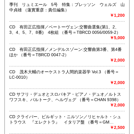
●公費ご購入を承ります。 送料は実費をご負担下さい。 お
季刊 リュミエール 5号 特集：ブレッソン ウェルズ 山
支払いは後払いが可能です。
中貞雄 （蓮實重彦：責任編集）
※当店は【インボイス制度】の適格請求書発行事業者では
￥1,200
ございません。
●当店では迅速な発送を心掛けています。
CD 有田正広指揮／ベートーヴェン:交響曲選集(第1、2、
ご送金、ご決済の確認が出来ましたら通常24時間以内にお
3、4、5、7、8番) 4枚組 （番号＝TBRCD 0056/0059-2）
買上商品を発送しています。
￥5,000
（ゆうメールは例外が有ります）。
●商品の発送に際しては水濡れ対策等、丁寧な梱包を心掛けて
CD 有田正広指揮／メンデルスゾーン:交響曲第3番、第4番
います。
ほか （番号＝TBRCD 0047-2）
●一部の商品は店頭販売の為、品切れになる場合が有りま
￥2,000
す。 ご容赦下さい。
●当店は古書以外にも様々な商品を取り扱っています。下記
CD 茂木大輔のオーケストラ人間的楽器学 Vol.3 （番号＝
『Webサイト』をぜひご覧下さい。
LC-0010）
￥2,000
沿線名：東急田園都市線
最寄駅：三軒茶屋駅北出口Aから下北沢方面へ6分 ゴリラビ
CD サフリ・デュオとスロバキア・ピアノ・デュオ／ルトス
ルの向かい 小田急バス太子堂停留所前
ワフスキ、バルトーク、ヘルヴェグ （番号＝CHAN 9398）
営業時間：平日=10:00〜19:00 日曜・祭日=12:00～18:00
￥2,000
定休日：火曜日
CD クライバー、ビルギット・ニルソン／リヒャルト・シュ
書籍の買取について
トラウス 『エレクトラ』 イタリア盤 （番号＝GM
6.0001）
￥2,500
店頭買取り、出張買取りを承っております。