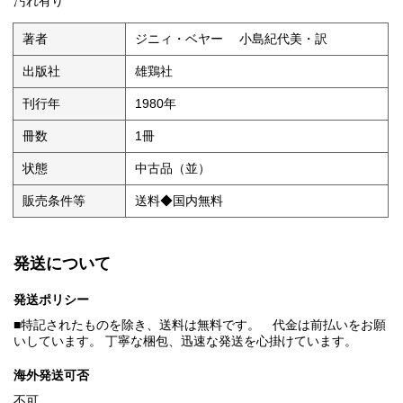
汚れ有り
著者
ジニィ・ベヤー 小島紀代美・訳
出版社
雄鶏社
刊行年
1980年
冊数
1冊
状態
中古品（並）
販売条件等
送料◆国内無料
発送について
発送ポリシー
■特記されたものを除き、送料は無料です。 代金は前払いをお願
いしています。 丁寧な梱包、迅速な発送を心掛けています。
海外発送可否
不可