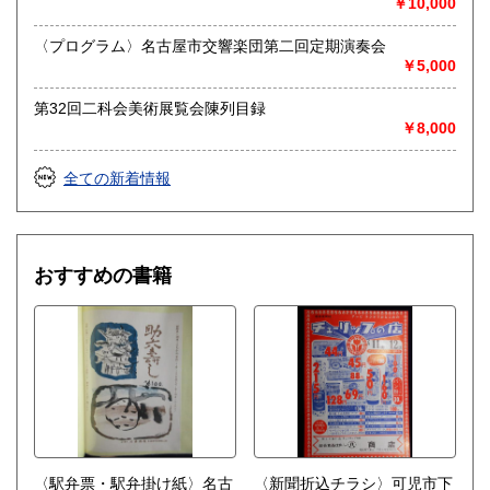
￥10,000
送り先 〒483-8341
愛知県江南市前飛保町栄284 扶桑文庫 担当井
〈プログラム〉名古屋市交響楽団第二回定期演奏会
上
￥5,000
取り扱い分野
第32回二科会美術展覧会陳列目録
￥8,000
総記、哲学宗教、歴史、社会科学、自然科学、美術工芸、国
語国文、外国文学、古典籍、近代文献、趣味、外国書、サブ
カルチャー、古書一般（その他）
全ての新着情報
古文書・和本・刷り物・絵葉書・近代文献資料・エフェメラ
おすすめの書籍
〈駅弁票・駅弁掛け紙〉名古
〈新聞折込チラシ〉可児市下