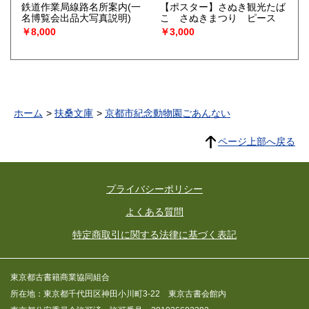
鉄道作業局線路名所案内(一
【ポスター】さぬき観光たば
名博覧会出品大写真説明)
こ さぬきまつり ピース
￥8,000
￥3,000
ホーム
扶桑文庫
京都市紀念動物園ごあんない
ページ上部へ戻る
プライバシーポリシー
よくある質問
特定商取引に関する法律に基づく表記
東京都古書籍商業協同組合
所在地：東京都千代田区神田小川町3-22 東京古書会館内