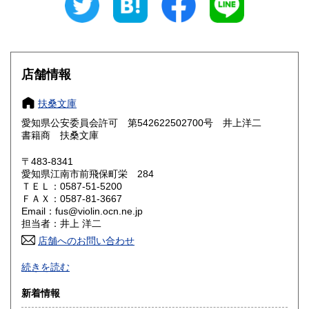
愛知県
三重県
300円
300円
滋賀県
京都府
300円
300円
大阪府
兵庫県
300円
300円
店舗情報
奈良県
和歌山県
300円
300円
扶桑文庫
愛知県公安委員会許可 第542622502700号 井上洋二
鳥取県
島根県
300円
300円
書籍商 扶桑文庫
岡山県
広島県
300円
300円
〒483-8341
愛知県江南市前飛保町栄 284
ＴＥＬ：0587-51-5200
山口県
徳島県
300円
300円
ＦＡＸ：0587-81-3667
Email：fus@violin.ocn.ne.jp
香川県
愛媛県
300円
300円
担当者：井上 洋二
店舗へのお問い合わせ
高知県
福岡県
300円
300円
古文書、古地図、刷り物、一枚もの、絵葉書、鳥瞰図、近代
続きを読む
文献資料等を主体に扱っております。
佐賀県
長崎県
300円
300円
新着情報
沿線名：名鉄犬山線
熊本県
大分県
300円
300円