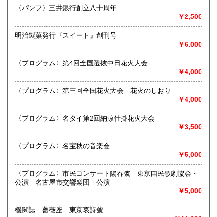
最寄駅：江南駅下車
〈パンフ〉三井銀行創立八十周年
営業時間：10:00〜17:00
￥2,500
宮崎県
鹿児島県
定休日：不定休
300円
300円
明治製菓発行『スイート』創刊号
書籍の買取について
沖縄県
300円
￥6,000
買取 買取専用フリーダイヤル 0120-006-229 (担当・
井上)
〈プログラム〉第4回全国選抜中日花火大会
￥4,000
古書買取、古本買取、古書、古本の大量買い取りは大歓迎で
す。
〈プログラム〉第三回全国花火大会 花火のしおり
御整理・御売却はお気軽に当店にご相談ください。
￥4,000
お電話、メール等でご連絡次第、即日に参上いたします。古
書買い取り、古本買い取り、大量大歓迎です。
〈プログラム〉名タイ第2回納涼仕掛花火大会
特に古いもの全般(和本、古文書、紙物チラシ、郷土資料、地
￥3,500
図、宗教、芸能、美術、文学、雑誌等)に力を入れておりま
す。
〈プログラム〉名宝秋の音楽会
又書画骨董品も別部門で取り扱いしておりますので引越し増
￥5,000
改築の際には合わせてご利用ください。
愛知県・岐阜県を中心に近県の方、日時打ち合わせの後、ご
〈プログラム〉市民コンサート陽春號 東京国民歌劇協会・
訪問し、見積もり・買入をさせていただきます。
公演 名古屋市交響楽団・公演
まずはお気軽にご連絡ください。
￥5,000
お品物を送料着払いでお送りいただければ、即日に評価しご
連絡ご送金いたします。
機関誌 薔薇座 東京哀詩號