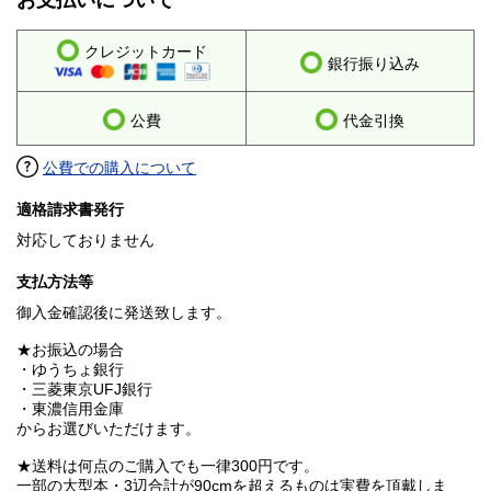
お支払いについて
クレジットカード
銀行振り込み
公費
代金引換
公費での購入について
適格請求書発行
対応しておりません
支払方法等
御入金確認後に発送致します。
★お振込の場合
・ゆうちょ銀行
・三菱東京UFJ銀行
・東濃信用金庫
からお選びいただけます。
★送料は何点のご購入でも一律300円です。
一部の大型本・3辺合計が90cmを超えるものは実費を頂戴しま