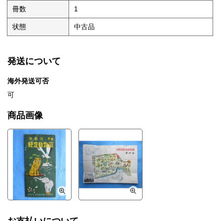
冊数
1
状態
中古品
発送について
海外発送可否
可
商品画像