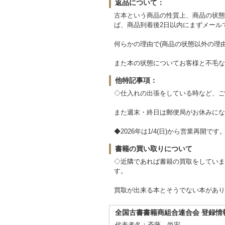
返品について：
古本という商品の性質上、商品の状態
ば、商品到着後2日以内にまずメール
何らかの理由で(商品の状態以外の理
また本の状態についてお客様と不毛な
他特記事項：
◇仕入れの出張をしている時など、ご
また週末・終日は郵便局がお休みにな
◆2026年は1/4(日)から営業再開です
書籍の買い取りについて
◇近隣であれば書籍の買取をしていま
す。
買取が出来る本とそうでない本があり
全国古書書籍商組合連合会 登録情
代表者名：斉藤 尚宏