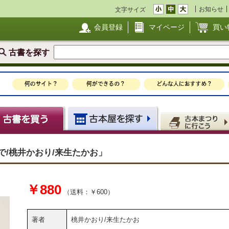
お知らせ
文字サイズ
会員登録
マイページ
買い
古書を探す
で/桃井かおり/来生たかお」
￥880
（送料：￥600）
著者
桃井かおり/来生たかお