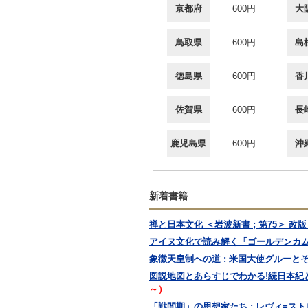
京都府
600円
大
鳥取県
600円
島
徳島県
600円
香
佐賀県
600円
長
鹿児島県
600円
沖
新着書籍
禅と日本文化 ＜岩波新書 ; 第75＞ 改版 
アイヌ文化で読み解く「ゴールデンカム
象徴天皇制への道 : 米国大使グルーと
図説地図とあらすじでわかる!続日本紀と日
～）
「戦間期」の思想家たち : レヴィ=ス