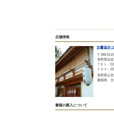
店舗情報
古書追分
〒389-0115
長野県北佐
ＴＥＬ：0267
ＦＡＸ：0267
長野県公安委
書籍商 古
書籍の購入について