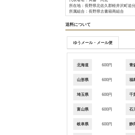
所在地：長野県北佐久郡軽井沢町追分
所属組合：長野県古書籍商組合
送料について
ゆうメール・メール便
北海道
600円
青
山形県
600円
福
埼玉県
600円
千
富山県
600円
石
岐阜県
600円
静