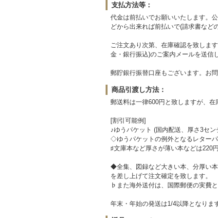
支払方法等：
代金は前払いでお願いいたします。公
どから出来れば前払いで(請求書など
ご注文あり次第、在庫確認を致します
金・銀行振込)のご案内メールを送信
郵貯銀行振替口座もございます。お問
商品引渡し方法：
郵送料は一律600円と致しますが、
[割引可能例]
♪ゆうパケット (国内配送、厚さ3セン
◇ゆうパケットの例外となるレターパッ
♯文庫本など厚さが薄い本などは220
◆全集、図録など大きい本、分厚い本
を差し上げて注文確定を致します。
♭また海外送付は、国際郵便の実費と
年末・年始の発送は1/4以降となりま