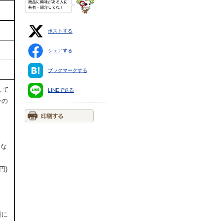
ポストする
シェアする
ブックマークする
して
LINEで送る
その
円な
円)
料に