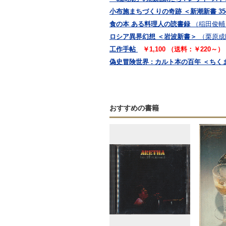
小布施まちづくりの奇跡 ＜新潮新書 35
食の本 ある料理人の読書録
（稲田俊輔
ロシア異界幻想 ＜岩波新書＞
（栗原成
工作手帖
￥1,100 （送料：￥220～）
偽史冒険世界 : カルト本の百年 ＜ちく
おすすめの書籍