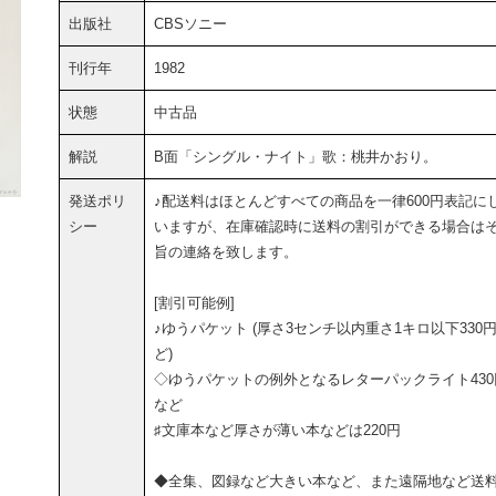
出版社
CBSソニー
刊行年
1982
状態
中古品
解説
B面「シングル・ナイト」歌：桃井かおり。
発送ポリ
♪配送料はほとんどすべての商品を一律600円表記に
シー
いますが、在庫確認時に送料の割引ができる場合は
旨の連絡を致します。
[割引可能例]
♪ゆうパケット (厚さ3センチ以内重さ1キロ以下330
ど)
◇ゆうパケットの例外となるレターパックライト430
など
♯文庫本など厚さが薄い本などは220円
◆全集、図録など大きい本など、また遠隔地など送