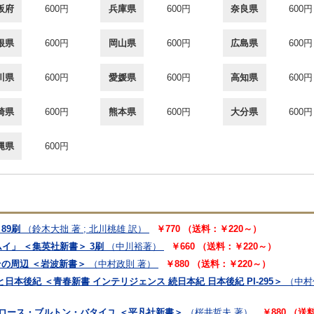
阪府
600円
兵庫県
600円
奈良県
600円
根県
600円
岡山県
600円
広島県
600円
川県
600円
愛媛県
600円
高知県
600円
崎県
600円
熊本県
600円
大分県
600円
縄県
600円
89刷
（鈴木大拙 著 ; 北川桃雄 訳）
￥770 （送料：￥220～）
イ」 ＜集英社新書＞ 3刷
（中川裕著）
￥660 （送料：￥220～）
その周辺 ＜岩波新書＞
（中村政則 著）
￥880 （送料：￥220～）
本後紀 ＜青春新書 インテリジェンス 続日本紀 日本後紀 PI-295＞
（中村
トロース・ブルトン・バタイユ ＜平凡社新書＞
（桜井哲夫 著）
￥880 （送