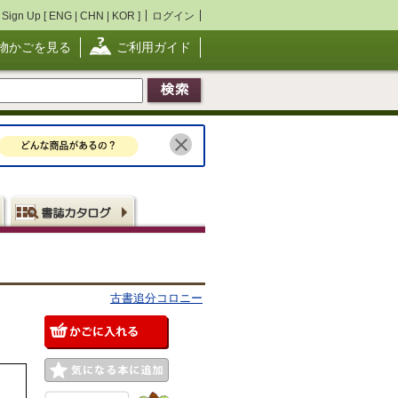
Sign Up [
ENG
|
CHN
|
KOR
]
ログイン
物かごを見る
ご利用ガイド
古書追分コロニー