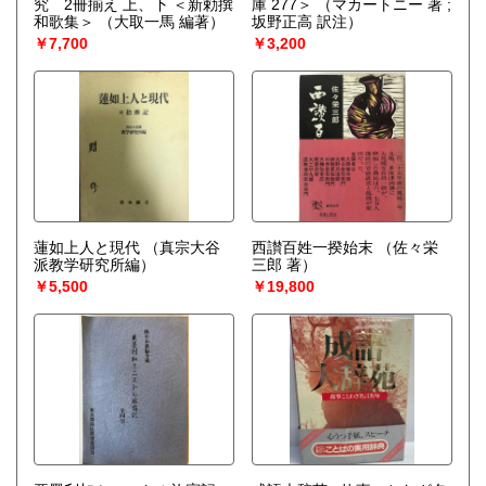
究 2冊揃え 上、下 ＜新勅撰
庫 277＞
（マカートニー 著 ;
和歌集＞
（大取一馬 編著）
坂野正高 訳注）
￥7,700
￥3,200
蓮如上人と現代
（真宗大谷
西讃百姓一揆始末
（佐々栄
派教学研究所編）
三郎 著）
￥5,500
￥19,800