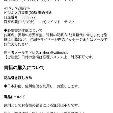
≪PayPay銀行≫
ビジネス営業部(005) 普通預金
口座番号 3539872
口座名義(フリガナ) カ)ウイツト テツク
◆必要書類作成について
お宛名、押印の必要有無、送料の記載方法(書籍代に含むまたは別
欄に記載)など、詳細をマイページ内のメッセージまたはメールで
お伝えください。
担当者メールアドレス:rtkhori@wittech.jp
【ご注意】日付の空欄は経理システム上、対応不可です。
書籍の購入について
商品引き渡し方法
◆日本郵便、佐川急便を利用し、お渡しします。
返品について
原則としてお客様の都合による返品は不可です。