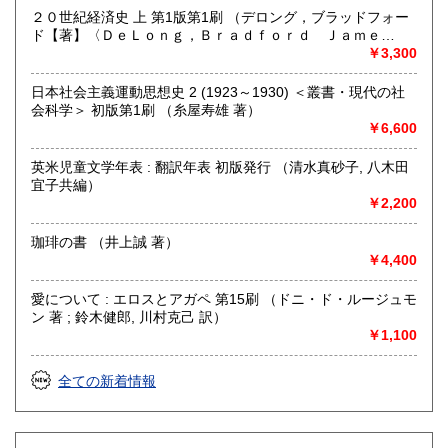
も対応致します。
２０世紀経済史 上 第1版第1刷 （デロング，ブラッドフォー
ド【著】〈ＤｅＬｏｎｇ，Ｂｒａｄｆｏｒｄ Ｊａｍｅ
【FAX 】 044－455-7785
ｓ〉；村井／章子【訳】）
￥3,300
【はがき送付先】
〒215-0016 川崎市麻生区早野498-1(株)Wit tech古書Uppro
日本社会主義運動思想史 2 (1923～1930) ＜叢書・現代の社
会科学＞ 初版第1刷 （糸屋寿雄 著）
※2026年5月から電話注文は都合により廃止いたしました。
￥6,600
申し訳ございません。FAXで対応いたしますのでよろしくお
願いいたします。
英米児童文学年表 : 翻訳年表 初版発行 （清水真砂子, 八木田
宜子共編）
沿線名：小田急線または東急田園都市線
￥2,200
最寄駅：柿生(小田急線)、市ヶ尾(田園都市線)
営業時間：午前10時～午後6時
定休日：土日祝日
珈琲の書 （井上誠 著）
￥4,400
書籍の買取について
愛について : エロスとアガペ 第15刷 （ドニ・ド・ルージュモ
思想・哲学・宗教など買取いたします。
ン 著 ; 鈴木健郎, 川村克己 訳）
￥1,100
rtkhori@wittech.jp
090-3783-8789
全ての新着情報
取り扱い分野
哲学宗教、歴史、社会科学、美術工芸、趣味、古書一般（そ