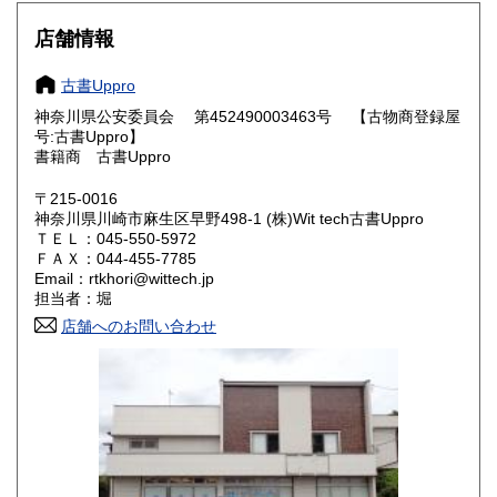
大阪府
兵庫県
1,200円
1,200円
店舗情報
奈良県
和歌山県
1,200円
1,200円
古書Uppro
神奈川県公安委員会 第452490003463号 【古物商登録屋
鳥取県
島根県
1,800円
1,800円
号:古書Uppro】
書籍商 古書Uppro
岡山県
広島県
1,500円
1,500円
〒215-0016
神奈川県川崎市麻生区早野498-1 (株)Wit tech古書Uppro
山口県
徳島県
1,800円
1,800円
ＴＥＬ：045-550-5972
ＦＡＸ：044-455-7785
香川県
愛媛県
1,800円
1,800円
Email：rtkhori@wittech.jp
担当者：堀
高知県
福岡県
1,800円
1,800円
店舗へのお問い合わせ
佐賀県
長崎県
1,800円
1,800円
熊本県
大分県
1,800円
1,800円
宮崎県
鹿児島県
1,800円
1,800円