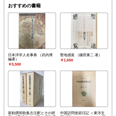
の他）
おすすめの書籍
日本洋学人名事典
（武内博
聖地感覚
（鎌田東二 著）
編著）
￥1,650
￥5,500
新勅撰和歌集古注釈とその研
中国訪問使節日記 ＜東洋文