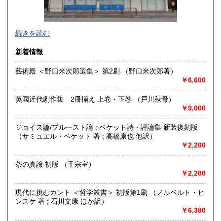
沖縄県
1,800円
続きを読む
新着情報
藝術殿 ＜野口米次郎選集＞ 第2刷 （野口米次郎著）
￥6,600
英國近代劇作集 2冊揃え 上卷・下卷 （戸川秋骨）
￥9,000
ジョイス論/プルースト論 : ベケット詩・評論集 新装復刻版
（サミュエル・ベケット 著 ; 高橋康也 他訳）
￥2,200
茶の真諦 初版 （千宗室）
はじめまして、株式会社Wit tech 古書Upproと申します。読
￥2,200
み方は【カブシキガイシャ ウイットテック】 【コショ
アプロ】です。どうぞよろしくお願いいたします。
現代に挑むカント ＜哲学叢書＞ 初版第1刷 （ノルベルト・ヒ
◆インターネット注文が難しい方へ◆
ンスケ 著 ; 石川文康 ほか訳）
基本的に『日本の古本屋』サイトからのご注文で承ります
￥6,380
が、ご都合の悪い場合は、【FAX】、【はがき等】のご注文