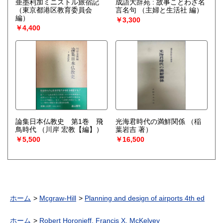
亜墨利加ミニストル旅宿記
成語大辞苑 : 故事ことわざ名
（東京都港区教育委員会
言名句
（主婦と生活社 編）
編）
￥3,300
￥4,400
論集日本仏教史 第1巻 飛
光海君時代の満鮮関係
（稲
鳥時代
（川岸 宏教【編】）
葉岩吉 著）
￥5,500
￥16,500
ホーム
Mcgraw-Hill
Planning and design of airports 4th ed
ホーム
Robert Horonjeff, Francis X. McKelvey