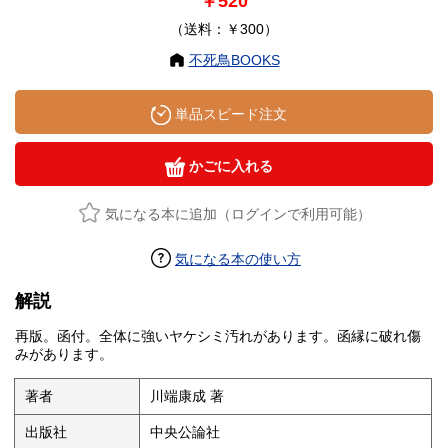
￥520
（送料：￥300）
不死鳥BOOKS
単品スピード注文
かごに入れる
気になる本に追加（ログインで利用可能）
気になる本の使い方
解説
再版。函付。全体に強いヤケシミ汚れがあります。函縁に破れ傷
みがあります。
著者
川端康成 著
出版社
中央公論社