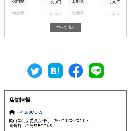
秋田県
山形県
300円
300円
福島県
茨城県
300円
300円
栃木県
群馬県
300円
300円
すべて表示
埼玉県
千葉県
300円
300円
東京都
神奈川県
300円
300円
新潟県
富山県
300円
300円
石川県
福井県
300円
300円
山梨県
長野県
300円
300円
店舗情報
岐阜県
静岡県
300円
300円
不死鳥BOOKS
愛知県
三重県
300円
300円
岡山県公安委員会許可 第721120020481号
書籍商 不死鳥BOOKS
滋賀県
京都府
300円
300円