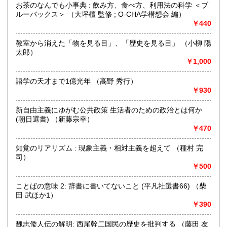
お茶のなんでも小事典 : 飲み方、食べ方、利用法の科学 ＜ブ
沖縄県
300円
沿線名：伯備線・桃太郎線(吉備線)
ルーバックス＞ （大坪檀 監修 ; O-CHA学構想会 編）
最寄駅：総社駅
￥440
営業時間：9時から17時
定休日：年中無休
教室から消えた「物を見る目」、「歴史を見る目」 （小柳 陽
太郎）
書籍の買取について
￥1,000
不死鳥BOOKSでは、書籍だけでなくCD、DVD、レコード、
ゲーム、おもちゃ、骨董品まであらゆるものの買い取りがで
語学の天才まで1億光年 （高野 秀行）
きます。店主が、日本全国買取にお伺いいたします。お気軽
￥930
にお問い合わせください。出張費は、無料です。
新自由主義にゆがむ公共政策 生活者のための政治とは何か
(朝日選書) （新藤宗幸）
取り扱い分野
￥470
哲学宗教、歴史、社会科学、自然科学、美術工芸、趣味、外
国書、サブカルチャー、古書一般（その他）
知覚のリアリズム : 現象主義・相対主義を超えて （種村 完
オールジャンル
司）
￥500
ことばの意味 2: 辞書に書いてないこと (平凡社選書66) （柴
田 武ほか1）
￥390
魏志倭人伝の解明: 西尾幹二国民の歴史を批判する （藤田 友