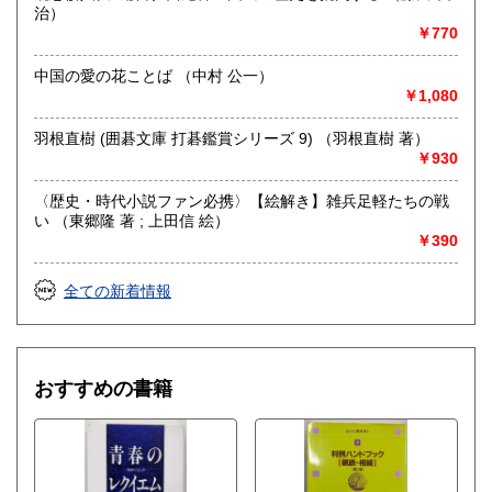
治）
￥770
中国の愛の花ことば （中村 公一）
￥1,080
羽根直樹 (囲碁文庫 打碁鑑賞シリーズ 9) （羽根直樹 著）
￥930
〈歴史・時代小説ファン必携〉【絵解き】雑兵足軽たちの戦
い （東郷隆 著 ; 上田信 絵）
￥390
全ての新着情報
おすすめの書籍