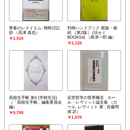
青春のレクイエム: 蜻蛉日記
判例ハンドブック 親族・相
抄
（高津 真也）
続 ［第2版］ (法セミ
BOOKS4)
（島津一郎 編）
￥1,510
￥2,120
高校生手帳 第4 (学校生活)
近世哲学の世界概念 : カー
（「高校生手帳」編集委員会
ル・レヴィット論文集
（カ
編）
ール, レヴィット 著 ; 佐藤明
雄 訳）
￥9,700
￥1,070