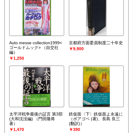
Auto messe collection1999<
京都府方面委員制度二十年史
ゴールドムック>
（自交社
￥9,900
編）
￥1,250
太平洋戦争最後の証言 第3部
鉄仮面〈下〉鉄仮面よ永遠に
(大和沈没編)
（門田隆将
（ボアゴベ (著)、長島 良三
著）
(翻訳)）
￥1,470
￥390