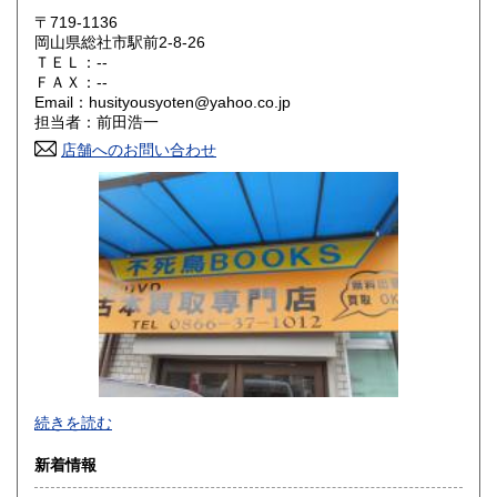
〒719-1136
大阪府
兵庫県
300円
300円
岡山県総社市駅前2-8-26
ＴＥＬ：--
奈良県
和歌山県
ＦＡＸ：--
300円
300円
Email：husityousyoten@yahoo.co.jp
担当者：前田浩一
鳥取県
島根県
300円
300円
店舗へのお問い合わせ
岡山県
広島県
300円
300円
山口県
徳島県
300円
300円
香川県
愛媛県
300円
300円
高知県
福岡県
300円
300円
佐賀県
長崎県
300円
300円
不死鳥BOOKSでは、書籍だけでなくCD、DVD、レコード、
熊本県
大分県
300円
300円
続きを読む
ゲーム、おもちゃ、骨董品まであらゆるものの買い取りがで
きます。店主が、日本全国買取にお伺いいたします。お気軽
宮崎県
鹿児島県
新着情報
300円
300円
にお問い合わせください。出張費は、無料です。