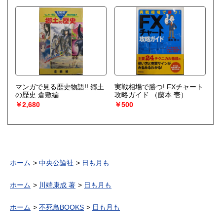
マンガで見る歴史物語!! 郷土
実戦相場で勝つ! FXチャート
の歴史 倉敷編
攻略ガイド
（藤本 壱）
￥2,680
￥500
ホーム
中央公論社
日も月も
ホーム
川端康成 著
日も月も
ホーム
不死鳥BOOKS
日も月も