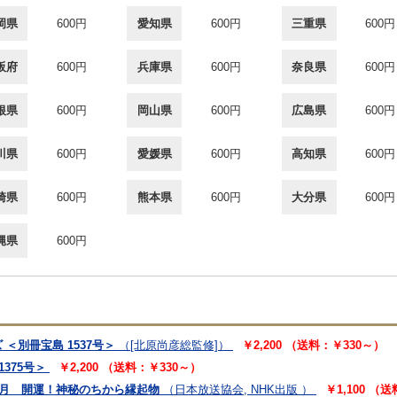
岡県
600円
愛知県
600円
三重県
600円
阪府
600円
兵庫県
600円
奈良県
600円
根県
600円
岡山県
600円
広島県
600円
川県
600円
愛媛県
600円
高知県
600円
崎県
600円
熊本県
600円
大分県
600円
縄県
600円
＜別冊宝島 1537号＞
（[北原尚彦総監修]）
￥2,200 （送料：￥330～）
375号＞
￥2,200 （送料：￥330～）
25年1月 開運！神秘のちから縁起物
（日本放送協会, NHK出版 ）
￥1,100 （