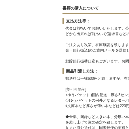
書籍の購入について
支払方法等：
代金は前払いでお願いいたします。公
どから出来れば前払いで(請求書など
ご注文あり次第、在庫確認を致します
金・銀行振込)のご案内メールを送信
郵貯銀行振替口座もございます。お問
商品引渡し方法：
郵送料は一律600円と致しますが、
[割引可能例]
♪ゆうパケット (国内配送、厚さ3セン
◇ゆうパケットの例外となるレターパッ
♯文庫本など厚さが薄い本などは220
◆全集、図録など大きい本、分厚い本
を差し上げて注文確定を致します。
♭また海外送付は、国際郵便の実費と