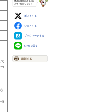
ポストする
シェアする
ブックマークする
LINEで送る
して
その
円な
円)