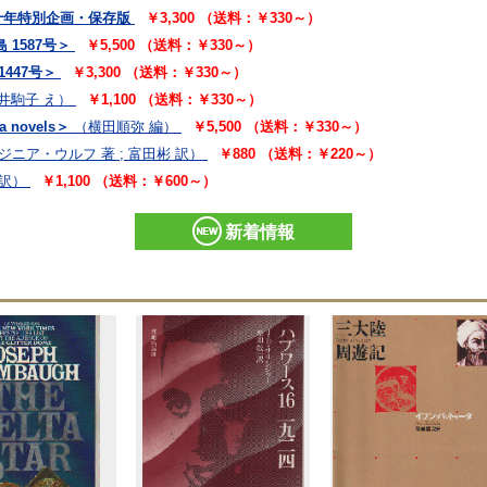
十年特別企画・保存版
￥3,300 （送料：￥330～）
1587号＞
￥5,500 （送料：￥330～）
447号＞
￥3,300 （送料：￥330～）
酒井駒子 え）
￥1,100 （送料：￥330～）
novels＞
（横田順弥 編）
￥5,500 （送料：￥330～）
ジニア・ウルフ 著 ; 富田彬 訳）
￥880 （送料：￥220～）
 訳）
￥1,100 （送料：￥600～）
新着情報