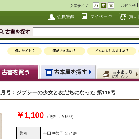
お知らせ
文字サイズ
会員登録
マイページ
買い
古書を探す
2月号：ジプシーの少女と友だちになった 第119号
￥1,100
（送料：￥600）
著者
平田伊都子 文と絵