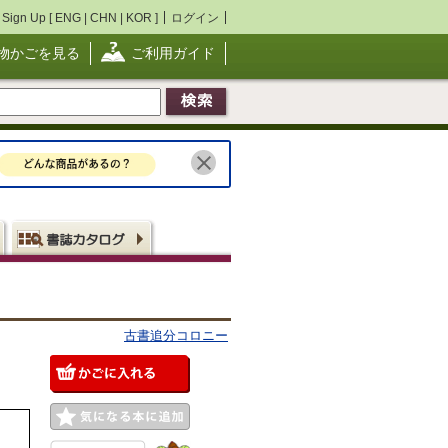
Sign Up [
ENG
|
CHN
|
KOR
]
ログイン
物かごを見る
ご利用ガイド
古書追分コロニー