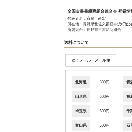
全国古書書籍商組合連合会 登録情
代表者名：斉藤 尚宏
所在地：長野県北佐久郡軽井沢町追分
所属組合：長野県古書籍商組合
送料について
ゆうメール・メール便
北海道
600円
青
山形県
600円
福
埼玉県
600円
千
富山県
600円
石