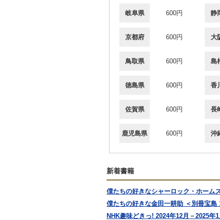
岐阜県
600円
静
京都府
600円
大
鳥取県
600円
島
徳島県
600円
香
佐賀県
600円
長
鹿児島県
600円
沖
新着書籍
僕たちの好きなシャーロック・ホームズ 
僕たちの好きな金田一耕助 ＜別冊宝島 1
NHK趣味どきっ! 2024年12月－20