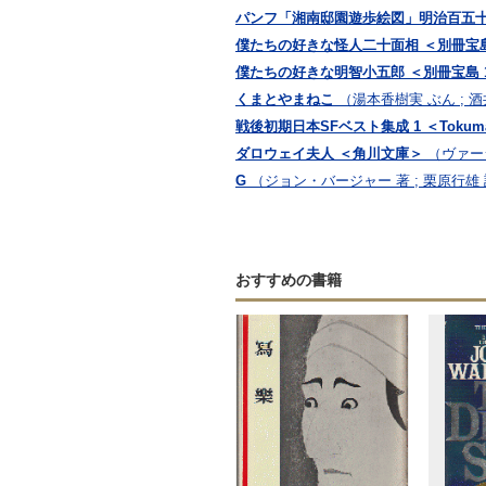
パンフ「湘南邸園遊歩絵図」明治百五
僕たちの好きな怪人二十面相 ＜別冊宝島 
僕たちの好きな明智小五郎 ＜別冊宝島 1
くまとやまねこ
（湯本香樹実 ぶん ; 
戦後初期日本SFベスト集成 1 ＜Tokuma 
ダロウェイ夫人 ＜角川文庫＞
（ヴァー
G
（ジョン・バージャー 著 ; 栗原行雄
おすすめの書籍