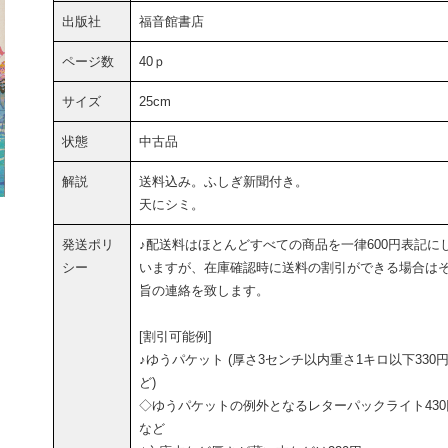
出版社
福音館書店
ページ数
40ｐ
サイズ
25cm
状態
中古品
解説
送料込み。ふしぎ新聞付き。
天にシミ。
発送ポリ
♪配送料はほとんどすべての商品を一律600円表記に
シー
いますが、在庫確認時に送料の割引ができる場合は
旨の連絡を致します。
[割引可能例]
♪ゆうパケット (厚さ3センチ以内重さ1キロ以下330
ど)
◇ゆうパケットの例外となるレターパックライト430
など