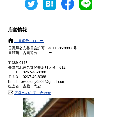
愛知県
三重県
600円
600円
滋賀県
京都府
600円
600円
大阪府
兵庫県
600円
600円
店舗情報
奈良県
和歌山県
600円
600円
古書追分コロニー
長野県公安委員会許可 481150500008号
鳥取県
島根県
600円
600円
書籍商 古書追分コロニー
岡山県
広島県
600円
600円
〒389-0115
長野県北佐久郡軽井沢町追分 612
ＴＥＬ：0267-46-8088
山口県
徳島県
600円
600円
ＦＡＸ：0267-46-8088
Email：owcolony0805@gmail.com
香川県
愛媛県
600円
600円
担当者：斎藤 尚宏
店舗へのお問い合わせ
高知県
福岡県
600円
600円
佐賀県
長崎県
600円
600円