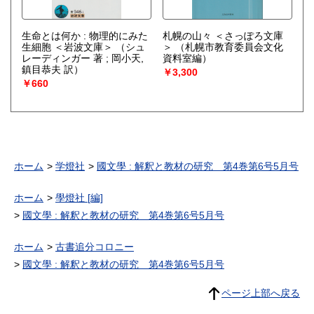
生命とは何か : 物理的にみた
札幌の山々 ＜さっぽろ文庫
生細胞 ＜岩波文庫＞
（シュ
＞
（札幌市教育委員会文化
レーディンガー 著 ; 岡小天,
資料室編）
鎮目恭夫 訳）
￥3,300
￥660
ホーム
学燈社
國文學 : 解釈と教材の研究 第4巻第6号5月号
ホーム
學燈社 [編]
國文學 : 解釈と教材の研究 第4巻第6号5月号
ホーム
古書追分コロニー
國文學 : 解釈と教材の研究 第4巻第6号5月号
ページ上部へ戻る