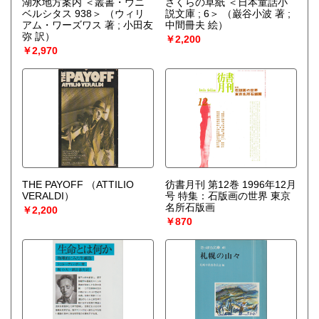
湖水地方案内 ＜叢書・ウニ
さくらの草紙 ＜日本童話小
ベルシタス 938＞
（ウィリ
説文庫 ; 6＞
（巌谷小波 著 ;
アム・ワーズワス 著 ; 小田友
中間冊夫 絵）
弥 訳）
￥2,200
￥2,970
THE PAYOFF
（ATTILIO
彷書月刊 第12巻 1996年12月
VERALDI）
号 特集：石版画の世界 東京
名所石版画
￥2,200
￥870