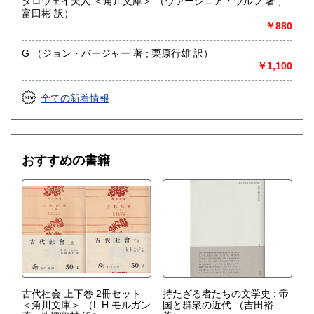
ダロウェイ夫人 ＜角川文庫＞ （ヴァージニア・ウルフ 著 ;
富田彬 訳）
￥880
G （ジョン・バージャー 著 ; 栗原行雄 訳）
￥1,100
全ての新着情報
おすすめの書籍
古代社会 上下巻 2冊セット
持たざる者たちの文学史 : 帝
＜角川文庫＞
（L.H.モルガン
国と群衆の近代
（吉田裕