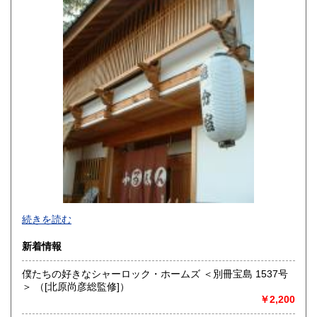
熊本県
大分県
600円
600円
宮崎県
鹿児島県
600円
600円
沖縄県
600円
続きを読む
新着情報
僕たちの好きなシャーロック・ホームズ ＜別冊宝島 1537号
＞ （[北原尚彦総監修]）
追分コロニーは「豊かな暮らし」をテーマにした「村の古本
￥2,200
屋」です。人が精神的に豊かな生活を送るための 様々な遊び