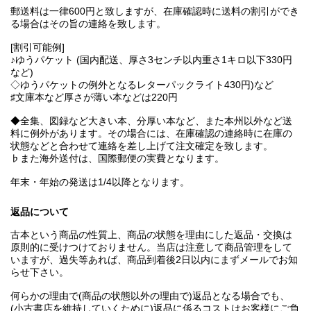
郵送料は一律600円と致しますが、在庫確認時に送料の割引ができ
る場合はその旨の連絡を致します。
[割引可能例]
♪ゆうパケット (国内配送、厚さ3センチ以内重さ1キロ以下330円
など)
◇ゆうパケットの例外となるレターパックライト430円)など
♯文庫本など厚さが薄い本などは220円
◆全集、図録など大きい本、分厚い本など、また本州以外など送
料に例外があります。その場合には、在庫確認の連絡時に在庫の
状態などと合わせて連絡を差し上げて注文確定を致します。
♭また海外送付は、国際郵便の実費となります。
年末・年始の発送は1/4以降となります。
返品について
古本という商品の性質上、商品の状態を理由にした返品・交換は
原則的に受けつけておりません。当店は注意して商品管理をして
いますが、過失等あれば、商品到着後2日以内にまずメールでお知
らせ下さい。
何らかの理由で(商品の状態以外の理由で)返品となる場合でも、
(小古書店を維持していくために)返品に係るコストはお客様にご負