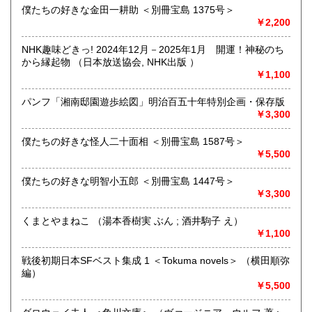
的「衣・食・住、アート、音楽、旅、 趣味、健康、文芸、経
僕たちの好きな金田一耕助 ＜別冊宝島 1375号＞
済、社会、哲学、政治」 等の幅広いテーマを扱います。
￥2,200
「日本の古本屋」で販売している古本は、隣りの「文化磁場
油や」で一部展示販売も春～秋にしています、堀辰雄、立原
NHK趣味どきっ! 2024年12月－2025年1月 開運！神秘のち
道造、加藤周一などのゆかりの土地柄です。信州にお越しの
から縁起物 （日本放送協会, NHK出版 ）
場合はどうぞお立ち寄り下さい。
￥1,100
沿線名：しなの鉄道
パンフ「湘南邸園遊歩絵図」明治百五十年特別企画・保存版
最寄駅：信濃追分駅
￥3,300
営業時間：12:00〜17:00
定休日：火・水曜日(夏季:毎日営業、冬季:天気次第)
僕たちの好きな怪人二十面相 ＜別冊宝島 1587号＞
￥5,500
書籍の買取について
僕たちの好きな明智小五郎 ＜別冊宝島 1447号＞
◇近隣であれば書籍の買取をしています。少数であれば店へ
￥3,300
の持ち込み、あるいは量が多い場合はまずは電話などで相談
をさせていただくこともあります。
くまとやまねこ （湯本香樹実 ぶん ; 酒井駒子 え）
￥1,100
買取が出来る本とそうでない本があります、メール・電話等
で連絡頂ければと思います。
戦後初期日本SFベスト集成 1 ＜Tokuma novels＞ （横田順弥
編）
取り扱い分野
￥5,500
哲学宗教、歴史、社会科学、美術工芸、外国文学、趣味、サ
ブカルチャー、古書一般（その他）