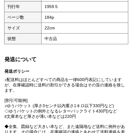
刊行年
1959.5
ページ数
184p
サイズ
22cm
状態
中古品
発送について
発送ポリシー
♪配送料はほとんどすべての商品を一律600円表記にしています
が、在庫確認時に送料の割引ができる場合はその旨の連絡を致し
ます。
[割引可能例]
♪ゆうパケット (厚さ3センチ以内重さ1キロ以下330円など)
◇ゆうパケットの例外となるレターパックライト430円)など
♯文庫本など厚さが薄い本などは220円
◆全集、図録など大きい本など、また遠隔地など送料に例外があ
ります。その場合には、在庫確認の連絡とあわせて送料連絡を差