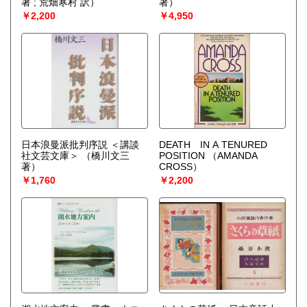
著 ; 荒畑寒村 訳）
著）
￥2,200
￥4,950
日本浪曼派批判序説 ＜講談
DEATH IN A TENURED
社文芸文庫＞
（橋川文三
POSITION
（AMANDA
著）
CROSS）
￥1,760
￥2,200