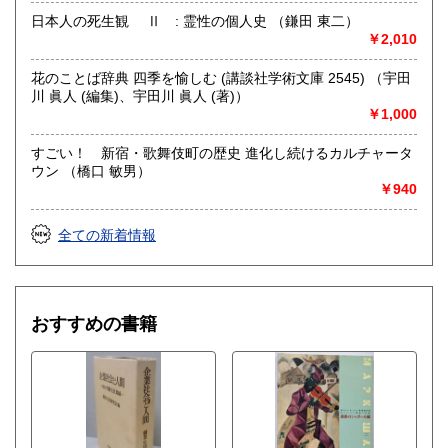
日本人の死生観 Ⅱ : 霊性の個人史 （鎌田 東二）
￥2,010
花のことば辞典 四季を愉しむ (講談社学術文庫 2545) （宇田
川 眞人 (編集)、宇田川 眞人 (著)）
￥1,000
すごい！ 新宿・歌舞伎町の歴史 進化し続けるカルチャータ
ウン （橋口 敏男）
￥940
全ての新着情報
おすすめの書籍