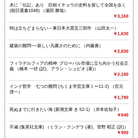
木に「伝記」あり 巨樹イチョウの史料を探して全国を歩く
沖縄県
300円
沿線名：伯備線・桃太郎線(吉備線)
(朝日選書1048) （瀬田 勝哉）
最寄駅：総社駅
￥3,160
営業時間：9時から17時
定休日：年中無休
時は立ちどまらない～東日本大震災三部作 （山田太一）
￥1,630
書籍の買取について
不死鳥BOOKSでは、書籍だけでなくCD、DVD、レコード、
建築の難問──新しい凡庸さのために （内藤廣）
ゲーム、おもちゃ、骨董品まであらゆるものの買い取りがで
￥2,830
きます。店主が、日本全国買取にお伺いいたします。お気軽
にお問い合わせください。出張費は、無料です。
フィラデルフィアの精神: グローバル市場に立ち向かう社会正
義 （橋本 一径 (訳)、アラン・シュピオ (著)）
￥2,180
取り扱い分野
哲学宗教、歴史、社会科学、自然科学、美術工芸、趣味、外
インド哲学 七つの難問 (ちくま学芸文庫ミー11-2) （宮元
国書、サブカルチャー、古書一般（その他）
啓一）
オールジャンル
￥1,790
死ぬまでに行きたい海 (新潮文庫 き 52-1) （岸本佐知子）
￥640
不滅 (集英社文庫) （ミラン・クンデラ (著)、菅野 昭正 (訳)）
￥900