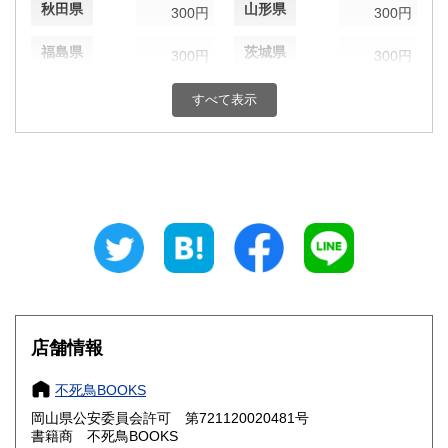
秋田県
山形県
300円
300円
福島県
茨城県
300円
300円
栃木県
群馬県
300円
300円
すべて表示
埼玉県
千葉県
300円
300円
東京都
神奈川県
300円
300円
新潟県
富山県
300円
300円
石川県
福井県
300円
300円
山梨県
長野県
300円
300円
店舗情報
岐阜県
静岡県
300円
300円
不死鳥BOOKS
愛知県
三重県
300円
300円
岡山県公安委員会許可 第721120020481号
書籍商 不死鳥BOOKS
滋賀県
京都府
300円
300円