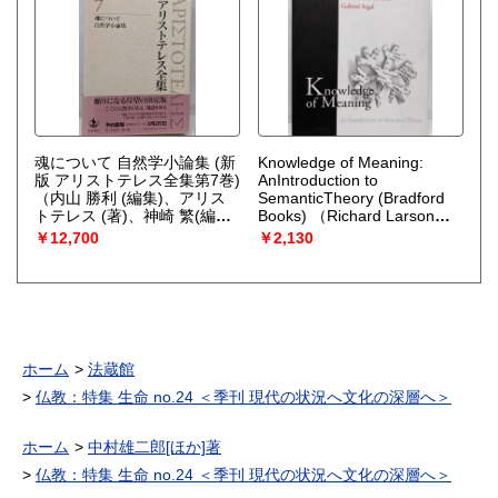
魂について 自然学小論集 (新
Knowledge of Meaning:
版 アリストテレス全集第7巻)
AnIntroduction to
（内山 勝利 (編集)、アリス
SemanticTheory (Bradford
トテレス (著)、神崎 繁(編
Books)
（Richard Larson
集)、中畑 正志 (編集)）
and GabrielSegal）
￥12,700
￥2,130
ホーム
法蔵館
仏教：特集 生命 no.24 ＜季刊 現代の状況へ文化の深層へ＞
ホーム
中村雄二郎[ほか]著
仏教：特集 生命 no.24 ＜季刊 現代の状況へ文化の深層へ＞