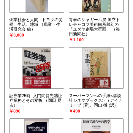
企業社会と人間 : トヨタの労
青春のシャガール展 国立ト
働、生活、地域
（職業・生
レチャコフ美術館所蔵幻の
活研究会 編）
「ユダヤ劇場大壁画」
（毎
日新聞社）
￥3,000
￥1,100
証券業25時: 入門問答先端証
スーパーマンへの手紙<講談
券業務とその変貌
（岡田 晃
社シネマブックス>
（デイナ
吉）
リーブ (著)、岡山 徹 (訳)）
￥890
￥490