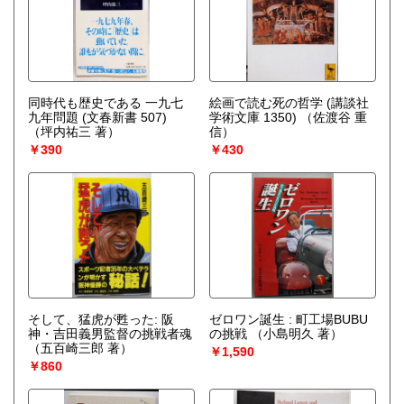
同時代も歴史である 一九七
絵画で読む死の哲学 (講談社
九年問題 (文春新書 507)
学術文庫 1350)
（佐渡谷 重
（坪内祐三 著）
信）
￥390
￥430
そして、猛虎が甦った: 阪
ゼロワン誕生 : 町工場BUBU
神・吉田義男監督の挑戦者魂
の挑戦
（小島明久 著）
（五百崎三郎 著）
￥1,590
￥860