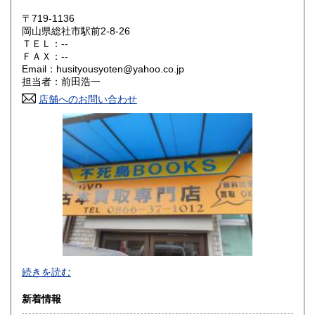
〒719-1136
大阪府
兵庫県
300円
300円
岡山県総社市駅前2-8-26
ＴＥＬ：--
奈良県
和歌山県
ＦＡＸ：--
300円
300円
Email：husityousyoten@yahoo.co.jp
担当者：前田浩一
鳥取県
島根県
300円
300円
店舗へのお問い合わせ
岡山県
広島県
300円
300円
山口県
徳島県
300円
300円
香川県
愛媛県
300円
300円
高知県
福岡県
300円
300円
佐賀県
長崎県
300円
300円
不死鳥BOOKSでは、書籍だけでなくCD、DVD、レコード、
熊本県
大分県
300円
300円
続きを読む
ゲーム、おもちゃ、骨董品まであらゆるものの買い取りがで
きます。店主が、日本全国買取にお伺いいたします。お気軽
宮崎県
鹿児島県
新着情報
300円
300円
にお問い合わせください。出張費は、無料です。