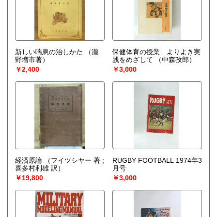
新しい喘息の治しかた
（瀧
保健体育の授業 よりよき実
野増市著）
践をめざして
（中森孜郎）
￥2,400
￥3,000
経済原論
（フイツシヤー 著 ;
RUGBY FOOTBALL 1974年3
喜多村利雄 訳）
月号
￥19,800
￥3,000