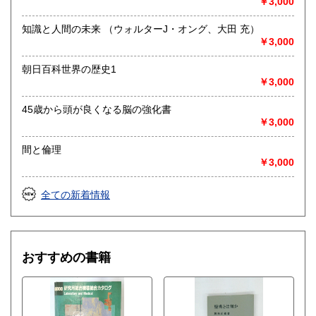
￥3,000
最寄駅：-
営業時間：-
定休日：-
知識と人間の未来 （ウォルターJ・オング、大田 充）
￥3,000
書籍の買取について
朝日百科世界の歴史1
◎出張買取◎
￥3,000
○出張費無料
○出張買取は通常、東海圏のみ
45歳から頭が良くなる脳の強化書
￥3,000
※お売り頂ける本の量や質が見込める場合は関東〜近畿エリ
ア要相談
間と倫理
例
￥3,000
【1000冊以上の専門書やマニア書籍がある】
【大学の研究室の整理】
【遺品整理で古い紙モノや道具など価値の有無が分からない
全ての新着情報
ものがある】
【神社仏閣、蔵の整理、中国古典籍など査定にかなりの専門
知識を要する】
場合などお気軽にご相談ください。
おすすめの書籍
-------------------------------------------
買取専用ダイヤル
050-3698-2626
-------------------------------------------