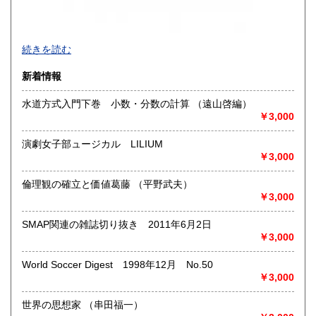
買取品目一覧
続きを読む
◎書籍【専門書・学術書・最新本・哲学・宗教・思想・美
新着情報
術・アート・建築・書道・理工学・東洋医学・ビジネス書・
武道・山岳・オカルト・幻想文学・サブカルチャー・70年
水道方式入門下巻 小数・分数の計算 （遠山啓編）
代、80年代アイドル・アニメ・漫画・雑誌・アダルト・マニ
￥3,000
ア】などオールジャンルを専門スタッフが高額査定
◎メディア商品【ジャズ・ロック・クラシック・映画・アニ
演劇女子部ュージカル LILIUM
メ・ゲーム・声優・アイドル・ビジネス・アダルト・車・バ
￥3,000
イク・鉄道・レトロ系】などのCD、DVD、Blu-ray、LP、
EP、カセット、ポスター、おもちゃ、グッズ、パンフレット
倫理観の確立と価値葛藤 （平野武夫）
などマニアックなものを中心に高価買取
￥3,000
◎その他【骨董品・美術品・仏教美術・中国美術・切手・エ
SMAP関連の雑誌切り抜き 2011年6月2日
ンタイア・和本・漢籍・戦争㊙︎資料・書道具・茶道具・戦前
￥3,000
絵はがき・鳥瞰図・古地図・浮世絵・軸・拓本・印譜・エロ
グロ】など古いものの中には希少価値の高いものも多数ござ
World Soccer Digest 1998年12月 No.50
いますので価値がないと処分される前に是非 ｢古本倶楽部｣ま
￥3,000
で、お問い合わせ下さい
世界の思想家 （串田福一）
沿線名：-