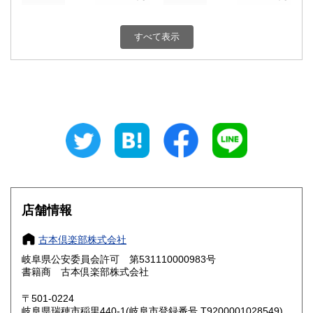
新潟県
富山県
800円
800円
すべて表示
石川県
福井県
800円
800円
山梨県
長野県
800円
800円
岐阜県
静岡県
800円
800円
愛知県
三重県
800円
800円
滋賀県
京都府
800円
800円
大阪府
兵庫県
800円
800円
店舗情報
奈良県
和歌山県
800円
800円
古本倶楽部株式会社
岐阜県公安委員会許可 第531110000983号
鳥取県
島根県
800円
800円
書籍商 古本倶楽部株式会社
岡山県
広島県
800円
800円
〒501-0224
岐阜県瑞穂市稲里440-1(岐阜市登録番号 T9200001028549)