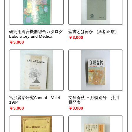
◎宅配買取◎
○30点より宅配送料無料
○梱包用ダンボールの無料送付可能
○買取金額の概算が知りたい方は、事前査定のサービスもぜひ
ご活用下さい。
研究用総合機器総合カタログ
聖書とは何か
（興梠正敏）
宅配買取送付先
Laboratory and Medical
￥3,000
----------------------------------------
￥3,000
501-0224
岐阜県瑞穂市稲里197-1
古本倶楽部 宅配買取受付係
058-322-2366
----------------------------------------
取り扱い分野
-
オールジャンル、戦前紙モノ、古典籍
宮沢賢治研究Annual Vol.4
文藝春秋 三月特別号 芥川
1994
賞発表
￥3,000
￥3,000