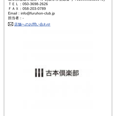
ＴＥＬ：050-3698-2626
山口県
徳島県
800円
800円
ＦＡＸ：058-203-0789
Email：info@furuhon-club.jp
香川県
愛媛県
800円
800円
担当者：-
店舗へのお問い合わせ
高知県
福岡県
800円
900円
佐賀県
長崎県
900円
900円
熊本県
大分県
900円
900円
宮崎県
鹿児島県
900円
900円
沖縄県
1,200円