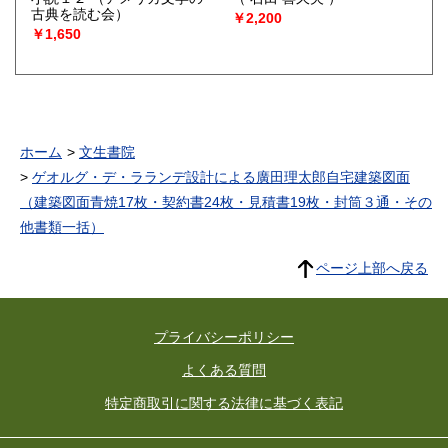
古典を読む会）
￥2,200
￥1,650
ホーム
文生書院
ゲオルグ・デ・ラランデ設計による廣田理太郎自宅建築図面
（建築図面青焼17枚・契約書24枚・見積書19枚・封筒３通・その
他書類一括）
ページ上部へ戻る
プライバシーポリシー
よくある質問
特定商取引に関する法律に基づく表記