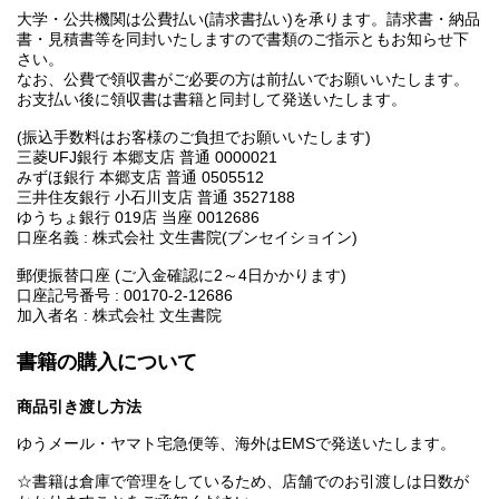
大学・公共機関は公費払い(請求書払い)を承ります。請求書・納品
書・見積書等を同封いたしますので書類のご指示ともお知らせ下
さい。
なお、公費で領収書がご必要の方は前払いでお願いいたします。
お支払い後に領収書は書籍と同封して発送いたします。
(振込手数料はお客様のご負担でお願いいたします)
三菱UFJ銀行 本郷支店 普通 0000021
みずほ銀行 本郷支店 普通 0505512
三井住友銀行 小石川支店 普通 3527188
ゆうちょ銀行 019店 当座 0012686
口座名義 : 株式会社 文生書院(ブンセイショイン)
郵便振替口座 (ご入金確認に2～4日かかります)
口座記号番号 : 00170-2-12686
加入者名 : 株式会社 文生書院
書籍の購入について
商品引き渡し方法
ゆうメール・ヤマト宅急便等、海外はEMSで発送いたします。
☆書籍は倉庫で管理をしているため、店舗でのお引渡しは日数が