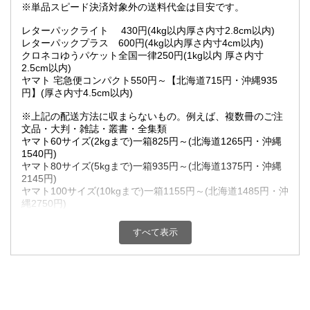
※単品スピード決済対象外の送料代金は目安です。
レターパックライト 430円(4kg以内厚さ内寸2.8cm以内)
レターパックプラス 600円(4kg以内厚さ内寸4cm以内)
クロネコゆうパケット全国一律250円(1kg以内 厚さ内寸
2.5cm以内)
ヤマト 宅急便コンパクト550円～【北海道715円・沖縄935
円】(厚さ内寸4.5cm以内)
※上記の配送方法に収まらないもの。例えば、複数冊のご注
文品・大判・雑誌・叢書・全集類
ヤマト60サイズ(2kgまで)一箱825円～(北海道1265円・沖縄
1540円)
ヤマト80サイズ(5kgまで)一箱935円～(北海道1375円・沖縄
2145円)
ヤマト100サイズ(10kgまで)一箱1155円～(北海道1485円・沖
縄2750円)
ヤマト120サイズ(15kgまで)一箱1210円～(北海道1650円・沖
縄3410円)
すべて表示
超過重量(15.1Kg以上20kg未満)一箱1375円～(北海道1815
円・沖縄4180円)
超過重量(20.1Kg以上25kg未満)一箱1540円～(北海道2145
円・沖縄4620円)