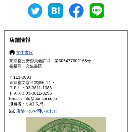
※沖縄・離島はゆうパックなど安価な配送方法を使っており
ます。
北海道
青森県
600円
600円
岩手県
宮城県
600円
600円
店舗情報
秋田県
山形県
600円
600円
文生書院
福島県
茨城県
600円
600円
東京都公安委員会許可 第305477602168号
書籍商 文生書院
栃木県
群馬県
600円
600円
〒113-0033
埼玉県
千葉県
東京都文京区本郷6-14-7
600円
600円
ＴＥＬ：03-3811-1683
ＦＡＸ：03-3811-0296
東京都
神奈川県
600円
600円
Email：info@bunsei.co.jp
担当者：小沼 良成
新潟県
富山県
600円
600円
店舗へのお問い合わせ
石川県
福井県
600円
600円