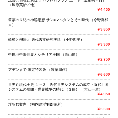
送が遅くなりますことご承知ください。
（塚原英治／他）
佐賀県
長崎県
600円
600円
☆海外発送はEMSのみを取り扱います。送付先は英文表記で
￥4,400
お願いいたします。
熊本県
大分県
600円
600円
啓蒙の世紀の神秘思想 サン=マルタンとその時代 （今野喜和
沿線名：地下鉄丸ノ内線/地下鉄南北線/都営三田線/地下鉄千
人）
代田線/都営大江戸線
￥3,850
宮崎県
鹿児島県
600円
600円
最寄駅：本郷三丁目/東大前/春日/根津/本郷三丁目
営業時間：10:00-17:00
韓愈と柳宗元 唐代古文研究序説 （小野四平）
沖縄県
600円
定休日：土・日・祝日
￥3,300
書籍の買取について
中世地中海世界とシチリア王国 （高山博）
￥2,750
☆昭和5年創業。数々の実績と経験で古書・古本を買取致しま
す☆
アデンまで 限定特装版 （遠藤周作）
￥6,600
ご不要になったご蔵書、お引っ越しやリフォーム、ご退官、
故人蔵書のご整理、大量書籍のご処分、量に関わらずお困り
の際はお気軽にご相談ください。詳しくは買取専用サイトを
世界近現代全史 １～３：近代世界システムの成立・近代世界
ご覧ください。
システムの展開・世界戦争の時代 （３冊） （大江一道）
https://koshokaitori.bunsei.co.jp/
￥4,950
※ご相談お問い合わせはお電話・メール・FAXで承ります。
浮羽郡案内 （福岡県浮羽郡役所）
￥3,300
○ご整理されたい本のジャンル・分量・状態を大まかにお伝え
ください。