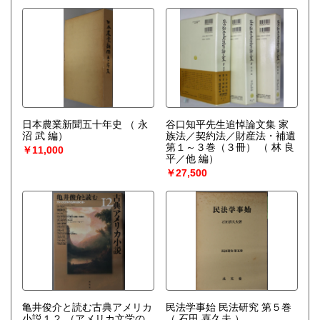
日本農業新聞五十年史
（ 永
谷口知平先生追悼論文集 家
沼 武 編）
族法／契約法／財産法・補遺
第１～３巻（３冊）
（ 林 良
￥11,000
平／他 編）
￥27,500
亀井俊介と読む古典アメリカ
民法学事始 民法研究 第５巻
小説１２
（アメリカ文学の
（ 石田 喜久夫 ）