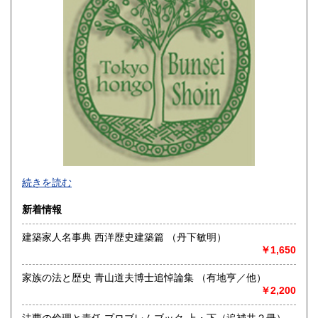
山梨県
長野県
600円
600円
岐阜県
静岡県
600円
600円
愛知県
三重県
600円
600円
滋賀県
京都府
600円
600円
大阪府
兵庫県
600円
600円
奈良県
和歌山県
600円
600円
☆大学・公共機関は公費払いを承りますので書類のご指示と
続きを読む
鳥取県
島根県
600円
600円
もお知らせ下さい。なお、公費で領収書がご必要の方は前払
いでお願いいたします。
新着情報
☆掲載中の商品は弊社ホームページ等にて販売のものもあ
岡山県
広島県
600円
600円
り、売り切れの節はご容赦下さい。
建築家人名事典 西洋歴史建築篇 （丹下敏明）
☆登録書籍は店頭にはございません。倉庫で在庫管理をして
山口県
徳島県
600円
600円
￥1,650
いますので、ご来店いただいてもお手に取ることができませ
ん。またお引渡しは日数がかかりますことをご承知くださ
香川県
愛媛県
い。店頭で購入希望の場合は事前にご連絡をお願いいたしま
家族の法と歴史 青山道夫博士追悼論集 （有地亨／他）
600円
600円
す。
￥2,200
☆弊社ホームページよりOnline目録がご覧頂けます。
高知県
福岡県
600円
600円
☆土日祝日は休業のためその前後のご注文品はご連絡、ご発
法曹の倫理と責任 プロブレムブック 上・下（追補共２冊）