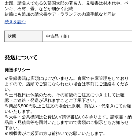
太郎、請負人である矢部国太郎の署名入。見積書は材木代や、ペ
ンキ、石材、畳、などが細かく記載
封筒にも追加の請求書やデ・ラランデの肉筆手紙など同封
続きを読む
状態
中古品（並）
発送について
発送ポリシー
※登録書籍は店頭にはございません。倉庫で在庫管理をしており
ますので、店頭でご覧になられたい場合は事前にご連絡をくださ
い。
※土日祝日は休業のため、その前後のご注文につきましては確
認・ご連絡・発送が遅れますことご了承下さい。
※商品5,500円以上ご注文の場合は原則、前払い・代引きにてお願
いいたします。
※大学・公共機関は公費払い(請求書払い)を承ります。請求書・納
品書・見積書等を同封いたしますので書類のご指示ともお知らせ
下さい。
※領収書がご必要の方は前払いでお願いいたします。