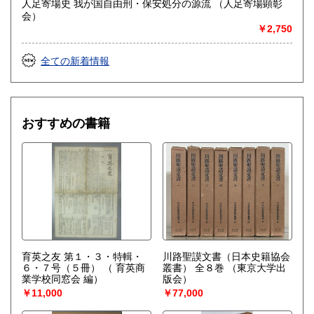
人足寄場史 我が国自由刑・保安処分の源流 （人足寄場顕彰
会）
○お売りになりたい本の書名、リストなどをメールやFAXでお
￥2,750
送りください。
量にかかわらずお見積を致します。
全ての新着情報
※買取方法は、出張買取、宅配買取、店頭買取がございま
す。
○出張買取の目安はお近くであれば古書の内容にもよります
おすすめの書籍
が、300冊(ダンボール6箱)ぐらいから承ります。
○宅配買取はお電話・メール・FAXで本のジャンル・分量・状
態を事前にご連絡ください。
○店頭買取は、こちらは事務所のため直接お持ち込みをご希望
の方は事前にご連絡ください。尚、店頭買取は平日営業時間
内の対応とさせていただいております。
※買取対象
○バーコードISBNの有無に関わらず、専門書・叢書・全集・
育英之友 第１・３・特輯・
川路聖謨文書（日本史籍協会
雑誌の古書古本
６・７号（５冊）
（ 育英商
叢書） 全８巻
（東京大学出
業学校同窓会 編）
版会）
○地図・写真・絵葉書・旅行パンフレットなどの古い紙資料
￥11,000
￥77,000
○和本、浮世絵や木版口絵の刷り物