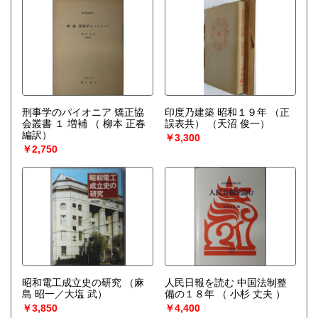
幅広く対象にしておりますので、買取のご相談ご連絡をお
待ち申し上げております。
取り扱い分野
哲学宗教、歴史、社会科学、美術工芸、近代文献、趣味、サ
ブカルチャー、古書一般（その他）
刑事学のパイオニア 矯正協
印度乃建築 昭和１９年 （正
会叢書 １ 増補
（ 柳本 正春
誤表共）
（天沼 俊一）
編訳）
￥3,300
￥2,750
昭和電工成立史の研究
（麻
人民日報を読む 中国法制整
島 昭一／大塩 武）
備の１８年
（ 小杉 丈夫 ）
￥3,850
￥4,400