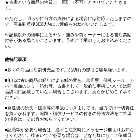
★古書という商品の性質上、原則〈不可〉とさせていただきま
す。
※ただし、明らかに当方の責任による場合には対応いたしますの
で、商品到着後3日以内にご連絡をおねがいいたします。
※記載以外の経年によるヤケ・痛みや前オーナーによる書店票貼
付等がある場合がございます。予めご了承のうえお申込みくださ
い。
他特記事項
■多くの商品は店舗併売品です。品切れの際はご容赦願います。
■年代の古い商品の経年による紙の変色、書店票、値札シール、カ
バー裏面のシミ・汚れ等、古書として一般的な事柄については商
品説明に記載していない場合もございます。あらかじめご了承く
ださい。
■発送後の紛失・破損等の事故につきましては、当方では一切責任
を負いかねます。追跡・補償サービスの付きの発送方法をご希望
の場合は、その旨お知らせください。
■証憑等が必要な場合は、必ずご注文時にメッセージ欄よりお知ら
せください。後追いでご必要な場合は、どなた様にも、ご依頼日