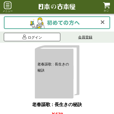
かご
メニュー
会員登録
ログイン
老春謳歌 : 長生きの
秘訣
老春謳歌 : 長生きの秘訣