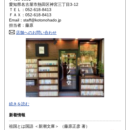
愛知県名古屋市熱田区神宮三丁目3-12
ＴＥＬ：052-618-8413
山口県
徳島県
4,000円
4,000円
ＦＡＸ：052-618-8413
Email：staff@kotonohado.jp
香川県
愛媛県
4,000円
4,000円
担当者：藤原
店舗へのお問い合わせ
高知県
福岡県
4,000円
4,000円
佐賀県
長崎県
4,000円
4,000円
熊本県
大分県
4,000円
4,000円
宮崎県
鹿児島県
4,000円
4,000円
沖縄県
4,000円
【言ノ葉堂の3つのアピールポイント】
続きを読む
名古屋・熱田神宮の門前町に位置する言ノ葉堂（ことのはど
新着情報
う）は、文芸・文学・人文社会科学の専門店です。私たちは
本を単なる商品ではなく、知の連鎖を担う「言葉の葉」と考
祖国とは国語 ＜新潮文庫＞ （藤原正彦 著）
え、以下の3つの価値を大切にしています。