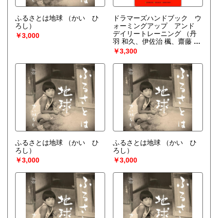
書籍の買取について
ふるさとは地球
（かい ひ
ドラマーズハンドブック ウ
★店頭買取・お持ち込みの場合、必ず事前にご連絡くださ
ろし）
ォーミングアップ アンド
い。
デイリートレーニング
（丹
￥3,000
羽 和久、伊佐治 楓、齋藤 俊
0120-189-413
幸、山路 和紀）
￥3,300
staff@kotonohado.jp
*公安からの指導により、運転免許証・健康保険証・運転経歴
証明書のいずれかを必ずお持ちください。
●名古屋市を拠点として出張買取も行っております。お電話や
メール等にてご相談ください。
取り扱い分野
ふるさとは地球
（かい ひ
ふるさとは地球
（かい ひ
哲学宗教、歴史、社会科学、自然科学、国語国文、外国文
ろし）
ろし）
学、趣味、古書一般（その他）
￥3,000
￥3,000