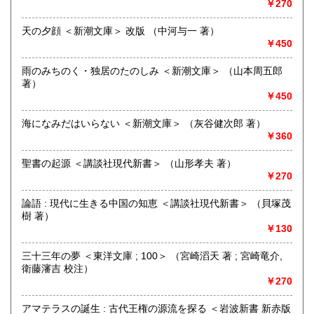
￥270
1. 知の系譜を次代へ繋ぐ「本棚の再現」
天の夕顔 ＜新潮文庫＞ 改版 （中河与一 著）
￥450
当店の最大の特徴は、「かつての持ち主が築き上げた知の文
脈（コンテクスト）を尊重する」棚作りにあります。長年か
雨のみちのく・独居のたのしみ ＜新潮文庫＞ （山本周五郎
けて収集された研究資料や蔵書には、一人の読書家の人生観
著）
や思考の痕跡が刻まれています。私たちはそれらをバラバラ
￥450
に解体するのではなく、可能な限り「本棚の風景」を店内で
再現し、知の系譜を丸ごと次の読み手へと繋ぎます。この
海になみだはいらない ＜新潮文庫＞ （灰谷健次郎 著）
「文脈の継承」こそが、多くの研究者や愛書家の方々から支
￥360
持をいただく理由です。
聖書の起源 ＜講談社現代新書＞ （山形孝夫 著）
2. 文芸・人文社会科学に特化した「深い専門性」
￥270
私たちは、流行に左右されない「時代を越えて読み継がれる
論語 : 現代に生きる中国の知恵 ＜講談社現代新書＞ （貝塚茂
べき言葉」を厳選しています。
樹 著）
￥130
文芸・文学： 日本文学、海外文学、詩集、歌集、初版本、限
定本から、作家の全集、評論、エッセイまで。
三十三年の夢 ＜東洋文庫 ; 100＞ （宮崎滔天 著 ; 宮崎竜介,
衛藤瀋吉 校注）
人文・社会科学： 哲学、思想、歴史、宗教、社会学、芸術な
￥270
ど。 大学の研究室や、専門的な読書子のご要望に応える
**「厚みのある品揃え」**を追求しています。一点一点の価値
を正しく見極め、状態や資料的価値を詳細に記載してご紹介
アマテラスの誕生 : 古代王権の源流を探る ＜岩波新書 新赤版