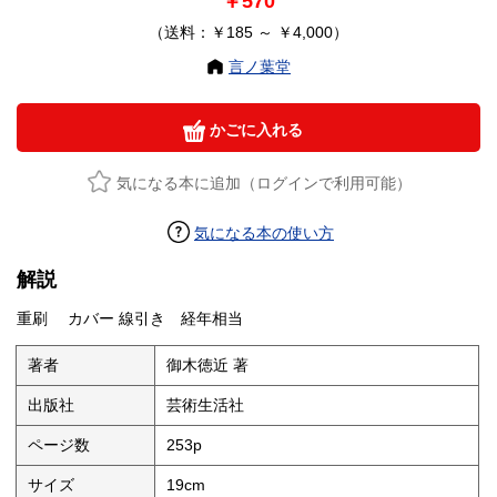
￥570
（送料：￥185 ～ ￥4,000）
言ノ葉堂
かごに入れる
気になる本に追加（ログインで利用可能）
気になる本の使い方
解説
重刷 カバー 線引き 経年相当
著者
御木徳近 著
出版社
芸術生活社
ページ数
253p
サイズ
19cm