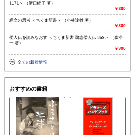
しております。
1171＞ （溝口睦子 著）
￥300
3. 名古屋・熱田の歴史に根ざした「誠実な買取」
縄文の思考 ＜ちくま新書＞ （小林達雄 著）
￥300
熱田神宮という古くからの文化の集積地において、地域の知
財を守る役割を担っています。特に**「専門書・学術書・文
倭人伝を読みなおす ＜ちくま新書 魏志倭人伝 859＞ （森浩
芸書」の買取**には自信があります。単なる市場価格だけで
一 著）
なく、その本が持つ背景やコレクションとしての価値を誠実
￥300
に評価いたします。
重点買取： 哲学書、歴史資料、文学全集、研究会誌、絶版と
全ての新着情報
なった稀少本など。
地域密着： 名古屋市内および近郊での大量の蔵書整理、遺品
整理に伴うご相談も承ります。
おすすめの書籍
沿線名：名古屋鉄道本線
最寄駅：神宮前駅
営業時間：現在、不定期営業とさせていただいております。
最新の営業日につきましては、ホームページにて随時更新し
ております。ご確認の上、足をお運びいただければ幸いで
す。皆様のお越しを心よりお待ちしております。
定休日：-