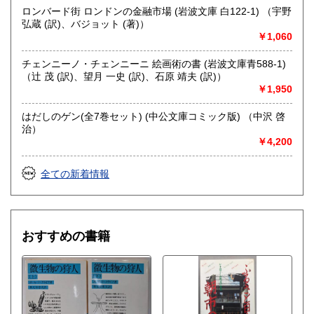
ロンバード街 ロンドンの金融市場 (岩波文庫 白122-1) （宇野
弘蔵 (訳)、バジョット (著)）
￥1,060
チェンニーノ・チェンニーニ 絵画術の書 (岩波文庫青588-1)
（辻 茂 (訳)、望月 一史 (訳)、石原 靖夫 (訳)）
￥1,950
はだしのゲン(全7巻セット) (中公文庫コミック版) （中沢 啓
治）
￥4,200
全ての新着情報
おすすめの書籍