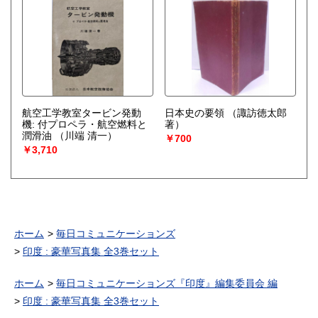
航空工学教室タービン発動
日本史の要領
（諏訪徳太郎
機: 付プロペラ・航空燃料と
著）
潤滑油
（川端 清一）
￥700
￥3,710
ホーム
毎日コミュニケーションズ
印度 : 豪華写真集 全3巻セット
ホーム
毎日コミュニケーションズ『印度』編集委員会 編
印度 : 豪華写真集 全3巻セット