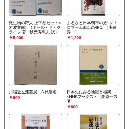
微生物の狩人 上下巻セット<
ふるさと日本朝市の旅: レト
岩波文庫>
（ポール・ド・ク
ロブーム原点の発見
（小黒
ライフ 著 ; 秋元寿恵夫 訳）
昇一）
￥5,000
￥1,220
川端近左漆芸展 : 六代襲名
日本史にみる地獄と極楽
<NHKブックス>
（笠原一男
￥900
著）
￥800