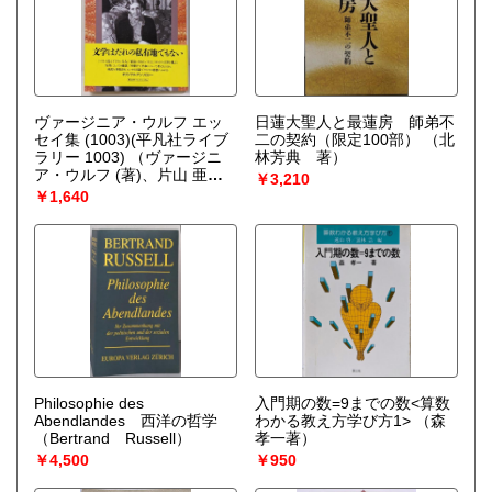
ヴァージニア・ウルフ エッ
日蓮大聖人と最蓮房 師弟不
セイ集 (1003)(平凡社ライブ
二の契約（限定100部）
（北
ラリー 1003)
（ヴァージニ
林芳典 著）
ア・ウルフ (著)、片山 亜紀
￥3,210
(編集)）
￥1,640
Philosophie des
入門期の数=9までの数<算数
Abendlandes 西洋の哲学
わかる教え方学び方1>
（森
（Bertrand Russell）
孝一著）
￥4,500
￥950