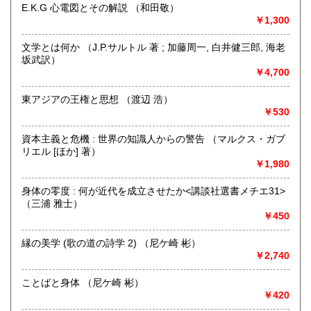
E.K.G 心電図とその解説 （和田敬）
沿線名：伯備線・桃太郎線(吉備線)
沖縄県
￥1,300
1,500円
最寄駅：総社駅
営業時間：9時から17時
文学とは何か （J.P.サルトル 著 ; 加藤周一, 白井健三郎, 海老
定休日：年中無休
坂武訳）
￥4,700
書籍の買取について
不死鳥BOOKSでは、書籍だけでなくCD、DVD、レコード、
東アジアの王権と思想 （渡辺 浩）
ゲーム、おもちゃ、骨董品まであらゆるものの買い取りがで
￥530
きます。店主が、日本全国買取にお伺いいたします。お気軽
にお問い合わせください。出張費は、無料です。
資本主義と危機 : 世界の知識人からの警告 （マルクス・ガブ
リエル [ほか] 著）
￥1,980
取り扱い分野
哲学宗教、歴史、社会科学、自然科学、美術工芸、趣味、外
身体の零度 : 何が近代を成立させたか<講談社選書メチエ31>
国書、サブカルチャー、古書一般（その他）
（三浦 雅士）
オールジャンル
￥450
縁の美学 (歌の道の詩学 2) （尼ケ崎 彬）
￥2,740
ことばと身体 （尼ケ崎 彬）
￥420