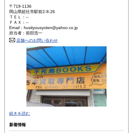
滋賀県
京都府
1,100円
1,100円
〒719-1136
岡山県総社市駅前2-8-26
大阪府
兵庫県
1,100円
1,100円
ＴＥＬ：--
ＦＡＸ：--
奈良県
和歌山県
1,100円
1,100円
Email：husityousyoten@yahoo.co.jp
担当者：前田浩一
鳥取県
島根県
1,100円
1,100円
店舗へのお問い合わせ
岡山県
広島県
1,100円
1,100円
山口県
徳島県
1,100円
1,100円
香川県
愛媛県
1,100円
1,100円
高知県
福岡県
1,100円
1,100円
佐賀県
長崎県
1,100円
1,100円
不死鳥BOOKSでは、書籍だけでなくCD、DVD、レコード、
続きを読む
熊本県
大分県
ゲーム、おもちゃ、骨董品まであらゆるものの買い取りがで
1,100円
1,100円
きます。店主が、日本全国買取にお伺いいたします。お気軽
新着情報
にお問い合わせください。出張費は、無料です。
宮崎県
鹿児島県
1,100円
1,100円