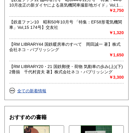
10月改正の新ダイヤによる蒸気機関車撮影地ガイド」Vol,19
103号】交友社
￥2,750
【鉄道ファン10 昭和50年10月号 「特集：EF58形電気機関
車」Vol,15 174号】交友社
￥1,320
【RM LIBRARY44 国鉄暖房車のすべて 岡田誠一 著】株式
会社ネコ・パブリッシング
￥1,650
【RM LIBRARY20・21 国鉄郵便・荷物 気動車の歩み(上)(下)
2冊揃 千代村資夫 著】株式会社ネコ・パブリッシング
￥3,300
全ての新着情報
おすすめの書籍