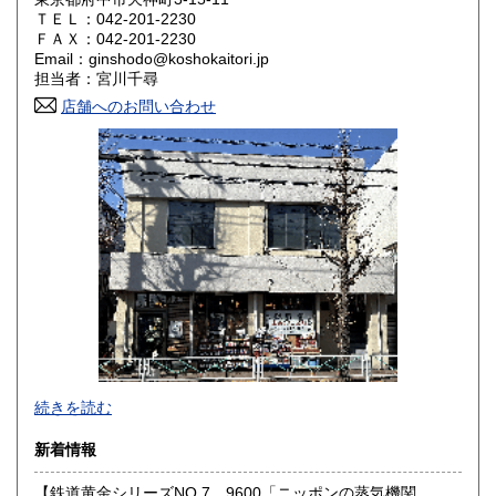
ＴＥＬ：042-201-2230
奈良県
和歌山県
ＦＡＸ：042-201-2230
1,800円
1,800円
Email：ginshodo@koshokaitori.jp
担当者：宮川千尋
鳥取県
島根県
1,800円
1,800円
店舗へのお問い合わせ
岡山県
広島県
1,800円
1,800円
山口県
徳島県
1,800円
1,800円
香川県
愛媛県
1,800円
1,800円
高知県
福岡県
1,800円
1,800円
佐賀県
長崎県
1,800円
1,800円
熊本県
大分県
1,800円
1,800円
東京都では「銀装堂」として営業しております。
続きを読む
宮崎県
鹿児島県
基本的には同じ書店となります。
1,800円
1,800円
新着情報
★★ご質問、ご要望はご注文前にお問合せ下さい。★★
沖縄県
0円
★★電話・FAXでの在庫、状態確認及びご注文には対応しま
【鉄道黄金シリーズNO.7 9600「ニッポンの蒸気機関
せん。