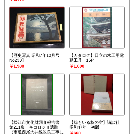
【歴史写真 昭和7年10月号
【カタログ】日立の木工用電
No233】
動工具 15P
￥1,980
￥1,000
【松江市文化財調査報告書
【鯨もいる秋の空】講談社
第211集 キコロジⅡ遺跡
昭和47年 初版
（市道西尾大井線改良工事に
￥660