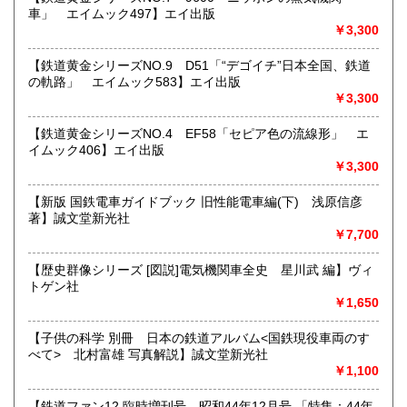
車」 エイムック497】エイ出版
すべての方にメールでのお問い合わせを御案内してい
￥3,300
ます。
★★メールでのお問い合わせは、用件のみの場合スパムメー
【鉄道黄金シリーズNO.9 D51「“デゴイチ”日本全国、鉄道
ルと判断して返信いたしません。お名前もお願いいたしま
の軌路」 エイムック583】エイ出版
す。★★
￥3,300
沿線名：★★電話・FAXでの在庫、状態確認及びご注文には
【鉄道黄金シリーズNO.4 EF58「セピア色の流線形」 エ
対応しません。お電話を頂いてもすべての方にメールでのお
イムック406】エイ出版
問い合わせを御案内しています。 ★★
￥3,300
最寄駅：-
営業時間：(平日)10:00-17:00
【新版 国鉄電車ガイドブック 旧性能電車編(下) 浅原信彦
定休日：土日祝休/臨時休業有
著】誠文堂新光社
￥7,700
書籍の買取について
【歴史群像シリーズ [図説]電気機関車全史 星川武 編】ヴィ
★出張買取・郵送買取(※要事前相談)致します。
トゲン社
お気軽にご相談ください。
￥1,650
取り扱い分野
【子供の科学 別冊 日本の鉄道アルバム<国鉄現役車両のす
べて> 北村富雄 写真解説】誠文堂新光社
近代文献、趣味、サブカルチャー、古書一般（その他）
￥1,100
【鉄道ファン12 臨時増刊号 昭和44年12月号 「特集：44年