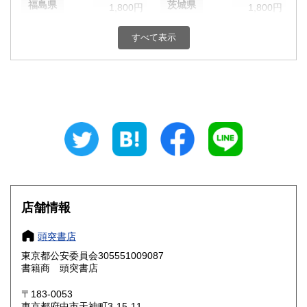
福島県
茨城県
1,800円
1,800円
栃木県
群馬県
1,800円
1,800円
すべて表示
埼玉県
千葉県
1,800円
1,800円
東京都
神奈川県
1,800円
1,800円
新潟県
富山県
1,800円
1,800円
石川県
福井県
1,800円
1,800円
山梨県
長野県
1,800円
1,800円
店舗情報
岐阜県
静岡県
1,800円
1,800円
頭突書店
愛知県
三重県
1,800円
1,800円
東京都公安委員会305551009087
書籍商 頭突書店
滋賀県
京都府
1,800円
1,800円
〒183-0053
大阪府
兵庫県
1,800円
1,800円
東京都府中市天神町3-15-11