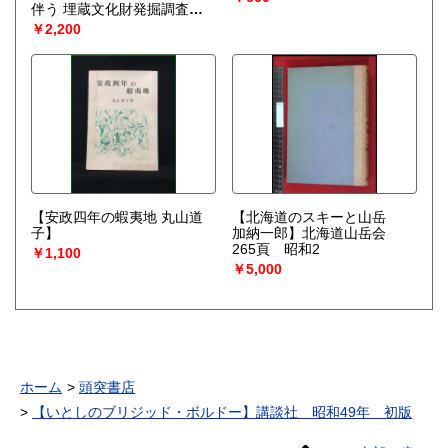
伴う 埋蔵文化財発掘調査報
告書３）】島根県松江市
￥2,200
【安政四年の蝦夷地 丸山道
【北海道のスキーと山岳
子】
加納一郎】北海道山岳会
265頁 昭和2
￥1,100
￥5,000
ホーム
頭突書店
【いとしのブリジッド・ボルドー】講談社 昭和49年 初版