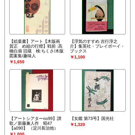
【絵葉書】アート【木版画
【浮気のすすめ 吉行淳之
賀正 め組の行燈】戦前 :高
介】集英社・プレイボーイ・
橋白扇 旧蔵 検:ちくさ/木版
ブックス
図案集/趣味人
￥1,100
￥1,650
【アートシアターno99】讃
【女鑑 第73号】国光社
歌／新藤兼人作 昭47
￥1,320
【a090】
（淀川長治他）
￥1,000