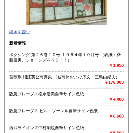
熊本県
大分県
185円
185円
宮崎県
鹿児島県
185円
185円
沖縄県
185円
色紙・掛軸・書簡・原稿・芸能人のサインなどの肉筆類、野
続きを読む
球をはじめスポーツ関連書籍やユニホーム・バット・グロー
ブなどの実使用品・記念品を専門的に扱っています。
新着情報
沿線名：都営新宿線・三田線、東京メトロ半蔵門線
ボクシング 第２６巻１０号 １９６４年１０月号 （表紙：斉
最寄駅：神保町駅A7出口徒歩3分・JRお茶の水駅徒歩8分
藤勝男、ジョーンズをＫＯ！！）
営業時間：11:00〜18:00
￥1,650
定休日：日曜日・月曜日
薔薇刑 細江英公写真集 （被写体および序文・三島由紀夫）
書籍の買取について
￥176,000
色紙・掛軸・書簡・原稿・芸能人のサインなどの肉筆類、野
球をはじめスポーツ関連の書籍やユニホーム・バット・グロ
阪急ブレーブス松永浩美自筆サイン色紙
ーブなどの実使用品・記念品を専門的に扱っています。
￥4,400
阪急ブレーブス ビル・ソーレル自筆サイン色紙
取り扱い分野
￥6,600
近代文献、趣味、古書一般（その他）
西武ライオンズ中村剛也自筆サイン色紙