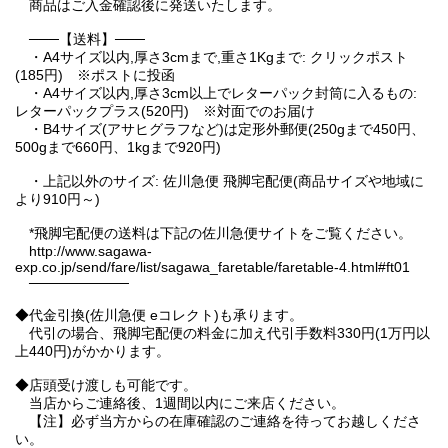
商品はご入金確認後に発送いたします。
───【送料】───
・A4サイズ以内,厚さ3cmまで,重さ1Kgまで: クリックポスト
(185円) ※ポストに投函
・A4サイズ以内,厚さ3cm以上でレターパック封筒に入るもの:
レターパックプラス(520円) ※対面でのお届け
・B4サイズ(アサヒグラフなど)は定形外郵便(250gまで450円、
500gまで660円、1kgまで920円)
・上記以外のサイズ: 佐川急便 飛脚宅配便(商品サイズや地域に
より910円～)
*飛脚宅配便の送料は下記の佐川急便サイトをご覧ください。
http://www.sagawa-
exp.co.jp/send/fare/list/sagawa_faretable/faretable-4.html#ft01
──────────
◆代金引換(佐川急便 eコレクト)も承ります。
代引の場合、飛脚宅配便の料金に加え代引手数料330円(1万円以
上440円)がかかります。
◆店頭受け渡しも可能です。
当店からご連絡後、1週間以内にご来店ください。
【注】必ず当方からの在庫確認のご連絡を待ってお越しくださ
い。