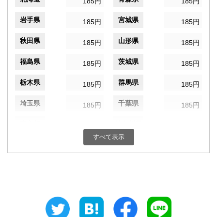
185円
185円
岩手県
宮城県
185円
185円
秋田県
山形県
185円
185円
福島県
茨城県
185円
185円
栃木県
群馬県
185円
185円
埼玉県
千葉県
185円
185円
東京都
神奈川県
185円
185円
すべて表示
新潟県
富山県
185円
185円
石川県
福井県
185円
185円
山梨県
長野県
185円
185円
岐阜県
静岡県
185円
185円