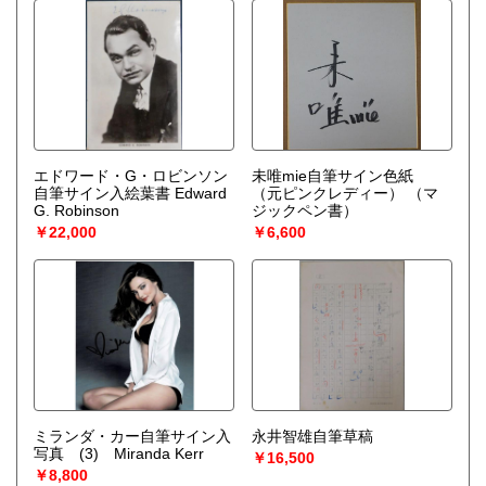
エドワード・G・ロビンソン
未唯mie自筆サイン色紙
自筆サイン入絵葉書 Edward
（元ピンクレディー）
（マ
G. Robinson
ジックペン書）
￥22,000
￥6,600
ミランダ・カー自筆サイン入
永井智雄自筆草稿
写真 (3) Miranda Kerr
￥16,500
￥8,800