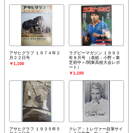
アサヒグラフ １９７４年２
ラグビーマガジン １９９３
月２２日号
年８月号
（表紙：小野＜東
芝府中＞/関東高校大会レポ
￥1,100
ート）
￥1,100
アサヒグラフ １９３５年５
クレア・トレヴァー自筆サイ