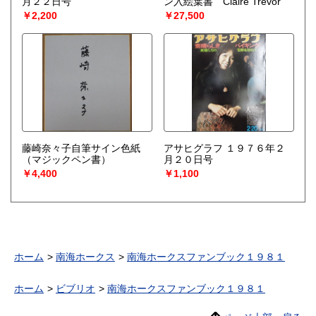
月２２日号
ン入絵葉書 Claire Trevor
￥2,200
￥27,500
藤崎奈々子自筆サイン色紙
アサヒグラフ １９７６年２
（マジックペン書）
月２０日号
￥4,400
￥1,100
ホーム
南海ホークス
南海ホークスファンブック１９８１
ホーム
ビブリオ
南海ホークスファンブック１９８１