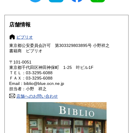
愛知県
三重県
185円
185円
滋賀県
京都府
185円
185円
店舗情報
大阪府
兵庫県
185円
185円
ビブリオ
奈良県
和歌山県
東京都公安委員会許可 第303329803895号 小野祥之
185円
185円
書籍商 ビブリオ
鳥取県
島根県
185円
185円
〒101-0051
東京都千代田区神田神保町 1-25 叶ビル1F
岡山県
広島県
185円
185円
ＴＥＬ：03-3295-6088
ＦＡＸ：03-3295-6088
Email：biblio@blue.ocn.ne.jp
山口県
徳島県
185円
185円
担当者：小野 祥之
香川県
店舗へのお問い合わせ
愛媛県
185円
185円
高知県
福岡県
185円
185円
佐賀県
長崎県
185円
185円