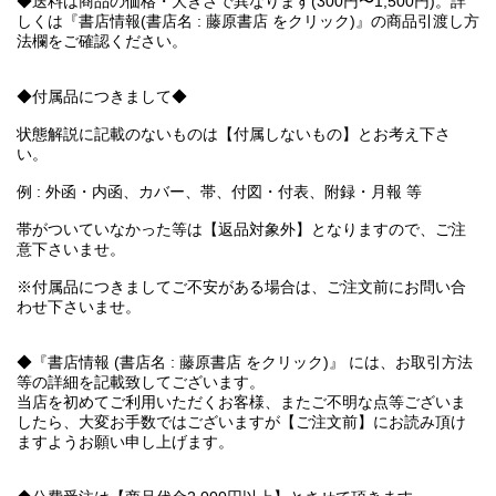
◆送料は商品の価格・大きさで異なります(300円〜1,500円)。詳
しくは『書店情報(書店名 : 藤原書店 をクリック)』の商品引渡し方
法欄をご確認ください。
◆付属品につきまして◆
状態解説に記載のないものは【付属しないもの】とお考え下さ
い。
例 : 外函・内函、カバー、帯、付図・付表、附録・月報 等
帯がついていなかった等は【返品対象外】となりますので、ご注
意下さいませ。
※付属品につきましてご不安がある場合は、ご注文前にお問い合
わせ下さいませ。
◆『書店情報 (書店名 : 藤原書店 をクリック)』 には、お取引方法
等の詳細を記載致してございます。
当店を初めてご利用いただくお客様、またご不明な点等ございま
したら、大変お手数ではございますが【ご注文前】にお読み頂け
ますようお願い申し上げます。