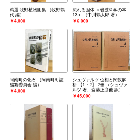
精選 牧野植物図集
（牧野鶴
流れる固体 ＜岩波科学の本
代 編）
13＞
（中川鶴太郎 著）
￥4,000
￥6,000
阿南町の化石
（阿南町町誌
シュヴァルツ 位相と関数解
編纂委員会 編）
析 【1・2】 2冊
（シュヴァ
ルツ 著、斎藤正彦他 訳）
￥4,000
￥45,000