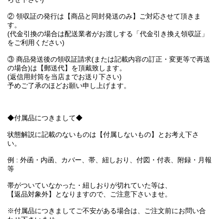
② 領収証の発行は【商品と同封発送のみ】ご対応させて頂きま
す。
(代金引換の場合は配送業者がお渡しする「代金引き換え領収証」
をご利用ください)
③ 商品発送後の領収証請求(または記載内容の訂正・変更等で再送
の場合)は【郵送代】を頂戴致します。
(返信用封筒を当店までお送り下さい)
予めご了承のほどお願い申し上げます。
◆付属品につきまして◆
状態解説に記載のないものは【付属しないもの】とお考え下さ
い。
例 : 外函・内函、カバー、帯、紐しおり、付図・付表、附録・月報
等
帯がついていなかった・紐しおりが切れていた等は、
【返品対象外】となりますので、ご注意下さいませ。
※付属品につきましてご不安がある場合は、ご注文前にお問い合