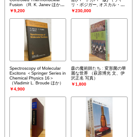
Fusion
（R. K. Janev ほか
リ・ボジガー, オスカル・ス
Editors）
トノロフ 編、吉阪隆正 訳）
￥9,200
￥230,000
Spectroscopy of Molecular
森の魔術師たち : 変形菌の華
Excitons ＜Springer Series in
麗な世界
（萩原博光 文、伊
Chemical Physics 16＞
沢正名 写真）
（Vladimir L. Broude ほか）
￥1,800
￥4,900