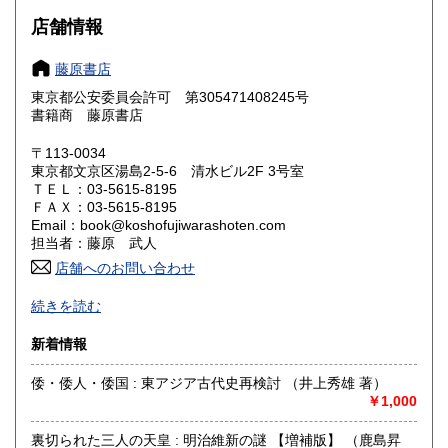
大阪府
兵庫県
600円
600円
店舗情報
奈良県
和歌山県
600円
600円
藤原書店
東京都公安委員会許可 第305471408245号
鳥取県
島根県
600円
600円
書籍商 藤原書店
岡山県
広島県
600円
600円
〒113-0034
東京都文京区湯島2-5-6 清水ビル2F 3号室
ＴＥＬ：03-5615-8195
山口県
徳島県
600円
600円
ＦＡＸ：03-5615-8195
Email：book@koshofujiwarashoten.com
香川県
愛媛県
600円
600円
担当者：藤原 武人
店舗へのお問い合わせ
高知県
福岡県
600円
600円
【通信販売専門 (ご来店不可)】 の古書店です。
続きを読む
※大変申し訳ございませんが、店頭での販売は行っておりま
佐賀県
長崎県
600円
600円
せん。
新着情報
熊本県
大分県
600円
600円
書籍の状態等、ご不明な点・気になる所がございましたら、
倭・倭人・倭国 : 東アジア古代史再検討 （井上秀雄 著）
Eメール・電話でお気軽にお問い合わせ下さいませ。
￥1,000
宮崎県
鹿児島県
600円
600円
メールアドレス【book@koshofujiwarashoten.com】
裏切られた三人の天皇 : 明治維新の謎 【増補版】 （鹿島昇
沖縄県