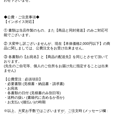
わせ下さいませ。
◆公費・ご注意事項◆
【インボイス対応】
① 書類は当店作製のもの、また【商品と同封発送】のみご対応可
能でございます。
② 大変申し訳ございませんが、現在【本体価格2,000円以下】の商
品に関しましては、公費注文をお受け出来ません。
③ 各書類の【お宛名】と【商品の配送先】を同じとさせて頂いて
おります。
(先生のご自宅等、個人のご住所をお届け先に指定することは出来
ません)
【公費受注 : 必須項目】
・必要書類 (見積書・納品書・請求書)
・お宛名
・各書類の日付 (見積書のみ別日等)
・送料の扱い (書籍代に含めるか否か)
・お支払い(後払い)の時期
※以上、大変お手数ではございますが、ご注文時 (メッセージ欄 :