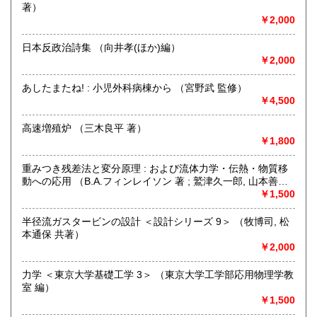
600円
※販売書籍につきまして【お電話でのお問い合わせ】は、現
著）
品在庫を確認するためお時間を頂戴いたします。
￥2,000
(お電話折返しでのご対応となります)
日本反政治詩集 （向井孝(ほか)編）
沿線名：JR中央線・総武線・東京メトロ丸ノ内線
￥2,000
最寄駅：御茶ノ水駅・本郷三丁目駅
営業時間：【事務所営業・通信販売専門 (ご来店不可)】
あしたまたね! : 小児外科病棟から （宮野武 監修）
9:00〜17:00 ※買取・仕入れ等で不在の場合がございます
￥4,500
定休日：水曜日・日曜日・年末年始
高速増殖炉 （三木良平 著）
書籍の買取について
￥1,800
自然科学等の学術書・専門書・その他資料買取り致します。
重みつき残差法と変分原理 : および流体力学・伝熱・物質移
電話・FAX・メール等でお気軽にご相談下さいませ。
動への応用 （B.A.フィンレイソン 著 ; 鷲津久一郎, 山本善之,
出張買取・配送料着払い(当店の支払い)で送って頂くことも
川井忠彦 共訳）
￥1,500
可能でございます。
※お送り頂く場合は必ず事前にご連絡下さいませ。
半径流ガスタービンの設計 ＜設計シリーズ 9＞ （牧博司, 松
本通保 共著）
取り扱い分野
￥2,000
自然科学、外国書、古書一般（その他）
【地球科学(地質・鉱物)・天文学・動物学・植物学・その他
力学 ＜東京大学基礎工学 3＞ （東京大学工学部応用物理学教
自然科学】
室 編）
￥1,500