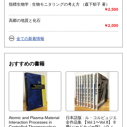
指標生物学 : 生物モニタリングの考え方 （森下郁子 著）
￥2,500
高郷の地質と化石
￥2,000
全ての新着情報
おすすめの書籍
Atomic and Plasma-Material
日本語版 : ル・コルビュジエ
Interaction Processes in
全作品集 【Vol.1〜Vol.8】 8
Controlled Thermonuclear
冊(ハードカバー版)
（ウィ