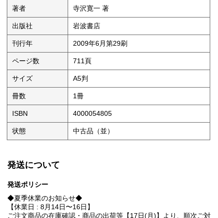
著者
寺沢寛一 著
出版社
岩波書店
刊行年
2009年6月第29刷
ページ数
711頁
サイズ
A5判
冊数
1冊
ISBN
4000054805
状態
中古品（並）
発送について
発送ポリシー
◆夏季休業のお知らせ◆
【休業日 : 8月14日〜16日】
ご注文商品の在庫確認・商品の出荷等【17日(月)】より、順次ご対