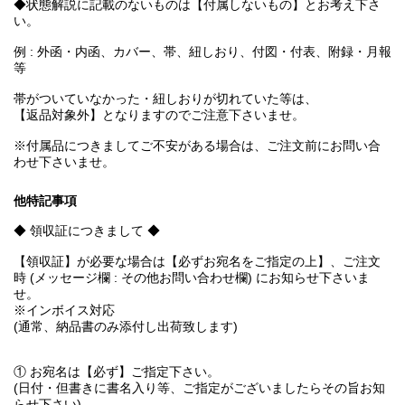
◆状態解説に記載のないものは【付属しないもの】とお考え下さ
い。
例 : 外函・内函、カバー、帯、紐しおり、付図・付表、附録・月報
等
帯がついていなかった・紐しおりが切れていた等は、
【返品対象外】となりますのでご注意下さいませ。
※付属品につきましてご不安がある場合は、ご注文前にお問い合
わせ下さいませ。
他特記事項
◆ 領収証につきまして ◆
【領収証】が必要な場合は【必ずお宛名をご指定の上】、ご注文
時 (メッセージ欄 : その他お問い合わせ欄) にお知らせ下さいま
せ。
※インボイス対応
(通常、納品書のみ添付し出荷致します)
① お宛名は【必ず】ご指定下さい。
(日付・但書きに書名入り等、ご指定がございましたらその旨お知
らせ下さい)