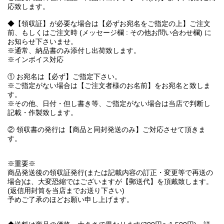
応致します。
◆【領収証】が必要な場合は【必ずお宛名をご指定の上】ご注文
前、もしくはご注文時 (メッセージ欄 : その他お問い合わせ欄) に
お知らせ下さいませ。
※通常、納品書のみ添付し出荷致します。
※インボイス対応
① お宛名は【必ず】ご指定下さい。
※ご指定がない場合は【ご注文者様のお名前】をお宛名と致しま
す。
※その他、日付・但し書き等、ご指定がない場合は当店で判断し
記載・作製致します。
② 領収書の発行は【商品と同封発送のみ】ご対応させて頂きま
す。
※重要※
商品発送後の領収証発行(または記載内容の訂正・変更等で再送の
場合)は、大変恐縮ではございますが【郵送代】を頂戴致します。
(返信用封筒を当店までお送り下さい)
予めご了承のほどお願い申し上げます。