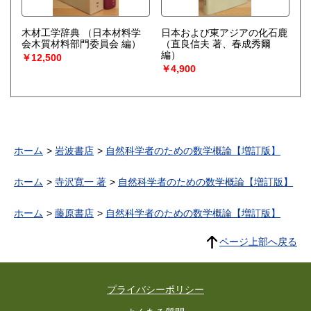
木材工学辞典
（日本材料学
日本および東アジアの化石鹿
会木質材料部門委員会 編）
（直良信夫 著、春成秀爾
編）
￥12,500
￥4,900
ホーム
岩波書店
自然科学者のための数学概論【増訂版】
ホーム
寺沢寛一 著
自然科学者のための数学概論【増訂版】
ホーム
藤原書店
自然科学者のための数学概論【増訂版】
ページ上部へ戻る
プライバシーポリシー