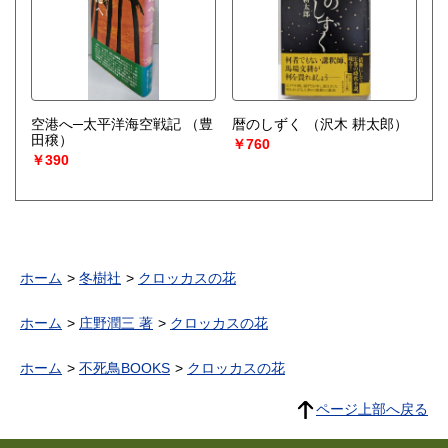
空港へ─太平洋海空戦記
（豊
暦のしずく
（沢木 耕太郎）
田穣）
￥760
￥390
ホーム
冬樹社
クロッカスの花
ホーム
庄野潤三 著
クロッカスの花
ホーム
不死鳥BOOKS
クロッカスの花
ページ上部へ戻る