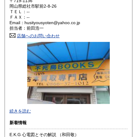
〒719-1136
岡山県総社市駅前2-8-26
鳥取県
島根県
600円
600円
ＴＥＬ：--
ＦＡＸ：--
岡山県
広島県
600円
600円
Email：husityousyoten@yahoo.co.jp
担当者：前田浩一
山口県
徳島県
600円
600円
店舗へのお問い合わせ
香川県
愛媛県
600円
600円
高知県
福岡県
600円
600円
佐賀県
長崎県
600円
600円
熊本県
大分県
600円
600円
宮崎県
鹿児島県
600円
600円
不死鳥BOOKSでは、書籍だけでなくCD、DVD、レコード、
続きを読む
沖縄県
ゲーム、おもちゃ、骨董品まであらゆるものの買い取りがで
600円
きます。店主が、日本全国買取にお伺いいたします。お気軽
新着情報
にお問い合わせください。出張費は、無料です。
E.K.G 心電図とその解説 （和田敬）
沿線名：伯備線・桃太郎線(吉備線)