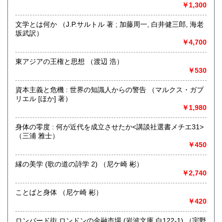
￥1,300
最寄駅：総社駅
営業時間：9時から17時
文学とは何か （J.P.サルトル 著 ; 加藤周一, 白井健三郎, 海老
定休日：年中無休
坂武訳）
￥4,700
書籍の買取について
不死鳥BOOKSでは、書籍だけでなくCD、DVD、レコード、
東アジアの王権と思想 （渡辺 浩）
ゲーム、おもちゃ、骨董品まであらゆるものの買い取りがで
￥530
きます。店主が、日本全国買取にお伺いいたします。お気軽
にお問い合わせください。出張費は、無料です。
資本主義と危機 : 世界の知識人からの警告 （マルクス・ガブ
リエル [ほか] 著）
￥1,980
取り扱い分野
哲学宗教、歴史、社会科学、自然科学、美術工芸、趣味、外
身体の零度 : 何が近代を成立させたか<講談社選書メチエ31>
国書、サブカルチャー、古書一般（その他）
（三浦 雅士）
オールジャンル
￥450
縁の美学 (歌の道の詩学 2) （尼ケ崎 彬）
￥2,740
ことばと身体 （尼ケ崎 彬）
￥420
ロンバード街 ロンドンの金融市場 (岩波文庫 白122-1) （宇野