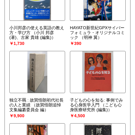
小川邦彦の使える英語の教え
HAYATO新世紀GPXサイバー
方・学び方
（小川 邦彦
フォミュラ・オリジナルコミ
(著)、古家 貴雄 (編集)）
ック
（明神 翼）
￥1,730
￥390
独立不羈 : 故巽悟朗初代社長
子どもの心を知る: 事例でみ
の人と業績
（故巽悟朗追悼
る心身医学入門
（こども心
文集編纂委員会 編）
身医療研究所 (編集)）
￥9,900
￥4,500