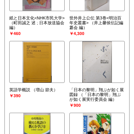
紙と日本文化<NHK市民大学>
世外井上公伝 第3巻<明治百
（町田誠之 述 ; 日本放送協会
年史叢書>
（井上馨侯伝記編
編）
纂会 編）
￥460
￥4,300
英語学概説
（増山 節夫）
「日本の黎明」翔ぶが如く展
図録
（「日本の黎明」翔ぶ
￥390
が如く展実行委員会 編）
￥900