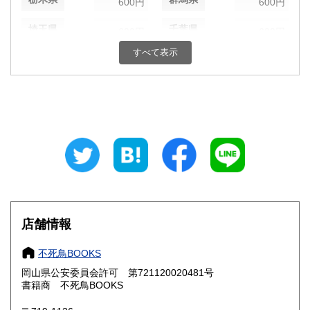
600円
600円
埼玉県
千葉県
600円
600円
すべて表示
東京都
神奈川県
600円
600円
新潟県
富山県
600円
600円
石川県
福井県
600円
600円
山梨県
長野県
600円
600円
岐阜県
静岡県
600円
600円
愛知県
三重県
600円
600円
店舗情報
滋賀県
京都府
600円
600円
不死鳥BOOKS
大阪府
兵庫県
600円
600円
岡山県公安委員会許可 第721120020481号
書籍商 不死鳥BOOKS
奈良県
和歌山県
600円
600円