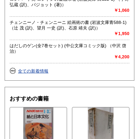
弘蔵 (訳)、バジョット (著)）
￥1,060
チェンニーノ・チェンニーニ 絵画術の書 (岩波文庫青588-1)
（辻 茂 (訳)、望月 一史 (訳)、石原 靖夫 (訳)）
￥1,950
はだしのゲン(全7巻セット) (中公文庫コミック版) （中沢 啓
治）
￥4,200
全ての新着情報
おすすめの書籍