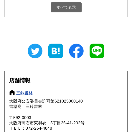
新潟県
富山県
230円
230円
すべて表示
石川県
福井県
230円
230円
山梨県
長野県
230円
230円
岐阜県
静岡県
230円
230円
愛知県
三重県
230円
230円
滋賀県
京都府
230円
230円
大阪府
兵庫県
230円
230円
店舗情報
奈良県
和歌山県
230円
230円
三鈴書林
大阪府公安委員会許可第621025900140
鳥取県
島根県
230円
230円
書籍商 三鈴書林
岡山県
広島県
230円
230円
〒592-0003
大阪府高石市東羽衣 5丁目26-41-202号
ＴＥＬ：072-264-4848
山口県
徳島県
230円
230円