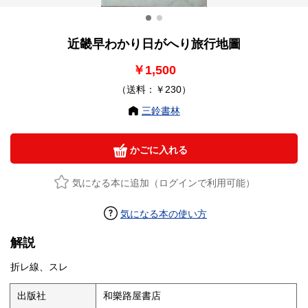
近畿早わかり日がへり旅行地圖
￥1,500
（送料：￥230）
三鈴書林
かごに入れる
気になる本に追加（ログインで利用可能）
気になる本の使い方
解説
折レ線、スレ
出版社
和樂路屋書店