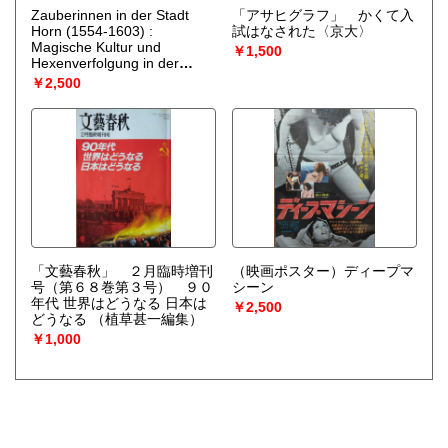
Zauberinnen in der Stadt
「アサヒグラフ」 かくて入
Horn (1554-1603) :
試はなされた〈京大〉
Magische Kultur und
￥1,500
Hexenverfolgung in der
Pruehen Neuzeit.
（Ingrid
￥2,500
Ahrendt-Schulte）
「文藝春秋」 ２月臨時増刊
（映画ポスター）ディープマ
号（第６８巻第３号） ９０
シーン
年代 世界はどうなる 日本は
￥2,500
どうなる
（植草甚一編集）
￥1,000