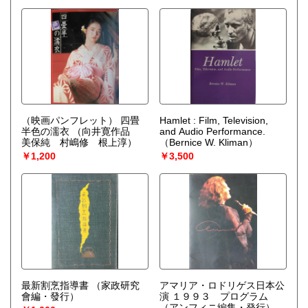
（映画パンフレット） 四畳
Hamlet : Film, Television,
半色の濡衣
（向井寛作品
and Audio Performance.
美保純 村嶋修 根上淳）
（Bernice W. Kliman）
￥1,200
￥3,500
最新割烹指導書
（家政研究
アマリア・ロドリゲス日本公
會編・發行）
演 １９９３ プログラム
（アンフィニ編集・発行）