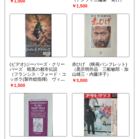
￥1,000
￥1,500
(ビデオ)ジーパーズ・クリー
赤ひげ (映画パンフレット)
パーズ 暗黒の都市伝説
（黒沢明作品 三船敏郎・加
（フランシス・フォード・コ
山雄三・内藤洋子）
ッポラ(製作総指揮) ヴィク
￥3,000
ター・サルヴァ作品 ジー
￥1,500
ナ・フィリップス）