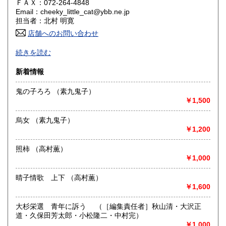
ＦＡＸ：072-264-4848
Email：cheeky_little_cat@ybb.ne.jp
香川県
愛媛県
230円
230円
担当者：北村 明寛
店舗へのお問い合わせ
高知県
福岡県
230円
230円
-
続きを読む
佐賀県
長崎県
230円
230円
沿線名：-
新着情報
最寄駅：-
熊本県
大分県
230円
230円
営業時間：-
鬼の子ろろ （素九鬼子）
定休日：-
￥1,500
宮崎県
鹿児島県
230円
230円
書籍の買取について
烏女 （素九鬼子）
沖縄県
230円
-
￥1,200
照柿 （高村薫）
取り扱い分野
￥1,000
-
晴子情歌 上下 （高村薫）
￥1,600
大杉栄選 青年に訴う （［編集責任者］秋山清・大沢正
道・久保田芳太郎・小松隆二・中村完）
￥1,000