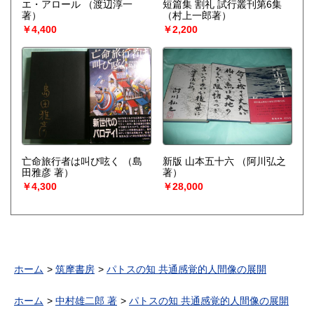
エ・アロール
（渡辺淳一
短篇集 割礼 試行叢刊第6集
著）
（村上一郎著）
￥4,400
￥2,200
亡命旅行者は叫び呟く
（島
新版 山本五十六
（阿川弘之
田雅彦 著）
著）
￥4,300
￥28,000
ホーム
筑摩書房
パトスの知 共通感覚的人間像の展開
ホーム
中村雄二郎 著
パトスの知 共通感覚的人間像の展開