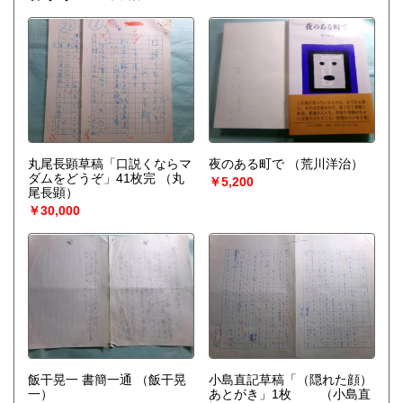
丸尾長顕草稿「口説くならマ
夜のある町で
（荒川洋治）
ダムをどうぞ」41枚完
（丸
￥5,200
尾長顕）
￥30,000
飯干晃一 書簡一通
（飯干晃
小島直記草稿「（隠れた顔）
一）
あとがき」1枚
（小島直