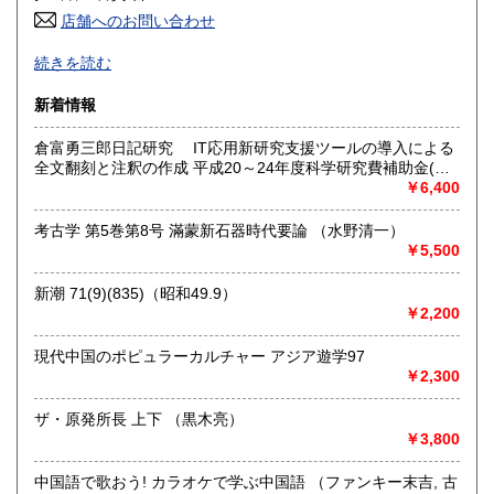
店舗へのお問い合わせ
高知県
福岡県
360円
360円
東洋学関係のお探しもの大歓迎！
続きを読む
佐賀県
長崎県
360円
360円
沿線名：京都京阪三条駅より京阪バスにて約30分の延暦寺に
新着情報
続く山の中
熊本県
大分県
360円
360円
最寄駅：京阪バス比叡平口バス停下車徒歩一分(バス坂道を少
倉富勇三郎日記研究 IT応用新研究支援ツールの導入による
し上がる)
全文翻刻と注釈の作成 平成20～24年度科学研究費補助金(基
宮崎県
鹿児島県
営業時間：恥ずかしながら店舗が本で溢れ身動き不能の倉庫
360円
360円
盤研究(A))成果報告書 課題番号20242017 （研究代表者 永井
￥6,400
状態にて常時「準備中」です
和）
定休日：毎週月曜日
沖縄県
360円
考古学 第5巻第8号 滿蒙新石器時代要論 （水野清一）
￥5,500
書籍の買取について
-
新潮 71(9)(835)（昭和49.9）
￥2,200
取り扱い分野
現代中国のポピュラーカルチャー アジア遊学97
古書一般（その他）
￥2,300
ザ・原発所長 上下 （黒木亮）
￥3,800
中国語で歌おう! カラオケで学ぶ中国語 （ファンキー末吉, 古