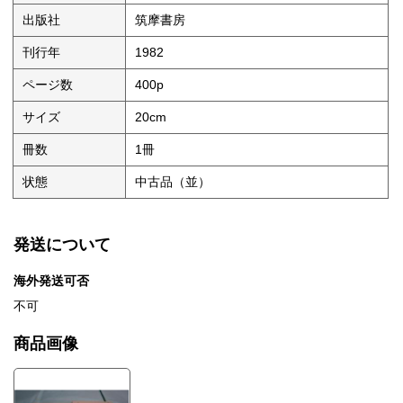
出版社
筑摩書房
刊行年
1982
ページ数
400p
サイズ
20cm
冊数
1冊
状態
中古品（並）
発送について
海外発送可否
不可
商品画像