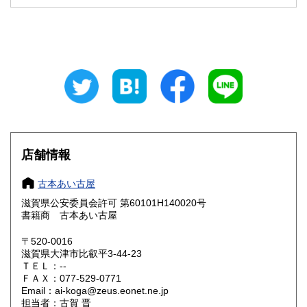
石川県
福井県
360円
360円
山梨県
長野県
360円
360円
岐阜県
静岡県
360円
360円
愛知県
三重県
360円
360円
滋賀県
京都府
360円
360円
大阪府
兵庫県
360円
360円
店舗情報
奈良県
和歌山県
360円
360円
古本あい古屋
滋賀県公安委員会許可 第60101H140020号
鳥取県
島根県
360円
360円
書籍商 古本あい古屋
岡山県
広島県
360円
360円
〒520-0016
滋賀県大津市比叡平3-44-23
ＴＥＬ：--
山口県
徳島県
360円
360円
ＦＡＸ：077-529-0771
Email：ai-koga@zeus.eonet.ne.jp
香川県
愛媛県
360円
360円
担当者：古賀 晋