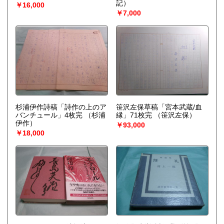
記）
￥16,000
￥7,000
杉浦伊作詩稿「詩作の上のア
笹沢左保草稿「宮本武蔵/血
バンチュール」4枚完
（杉浦
縁」71枚完
（笹沢左保）
伊作）
￥93,000
￥18,000