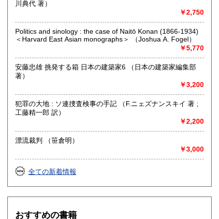
川典代 著）
￥2,750
Politics and sinology : the case of Naitō Konan (1866-1934)
＜Harvard East Asian monographs＞ （Joshua A. Fogel）
￥5,770
安藤忠雄 挑発する箱 日本の建築家6 （日本の建築家編集部
著）
￥3,200
犯罪の大地 : ソ連捜査検事の手記 （F.ニェズナンスキイ 著 ;
工藤精一郎 訳）
￥2,200
漂流裁判 （笹倉明）
￥3,000
全ての新着情報
おすすめの書籍