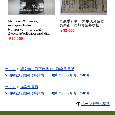
Michael Wittmann;
丸散手引草
（大坂伏見屋七
erfolgreichster
良兵衛・同加賀屋善蔵板）
Panzerkommandant im
￥32,000
ZweitenWeltkrieg und die
Tiger der Leibstandarte SS
￥10,000
Adolf Hitler.([ヴィットマン
―LSSAHのティーガー戦車長
たち」原本）
（Patrick
Agte（パトリック アグ
テ））
ホーム
輝文館・日下伊兵衛 和楽路屋版
袖珍旅行案内（時刻表） 昭和九年四月号（248号）
ホーム
洋学堂書店
袖珍旅行案内（時刻表） 昭和九年四月号（248号）
ページ上部へ戻る