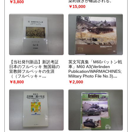
染め抜きが確認される。
￥3,800
￥15,000
【当社発刊新品】新訳考証
英文写真集「M60パットン戦
日本のフルベッキ 無国籍の
車」M60 A3(Verlinden
宣教師フルベッキの生涯
Publication/WARMACHINES;
（（フルベッキ＝
Military Photo File No.3)
VERBECK）、原著
（Verlinden Publication/）
￥8,800
￥2,000
W.E.Griffis・松浦 玲監修・村
瀬寿代訳著）