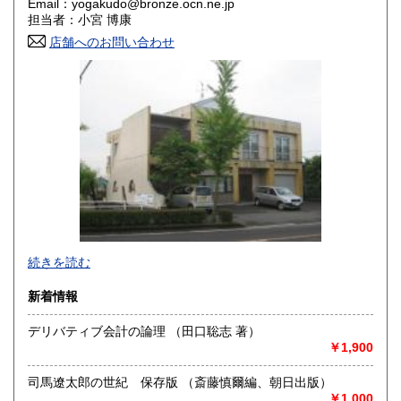
Email：yogakudo@bronze.ocn.ne.jp
香川県
愛媛県
460円
460円
担当者：小宮 博康
店舗へのお問い合わせ
高知県
福岡県
460円
460円
佐賀県
長崎県
460円
460円
熊本県
大分県
460円
460円
宮崎県
鹿児島県
460円
460円
沖縄県
460円
続きを読む
新着情報
デリバティブ会計の論理 （田口聡志 著）
￥1,900
○創業40年のインボイス適格業者です。 登録番号
T3810830059146
司馬遼太郎の世紀 保存版 （斎藤慎爾編、朝日出版）
※商店形式ではなく通販主体の、倉庫＋事務所形式の営業で
￥1,000