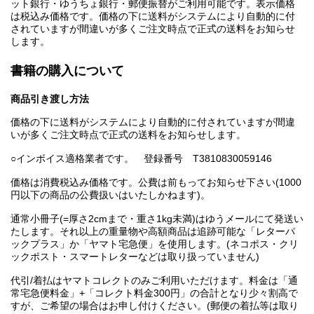
ット銀行・ゆうちょ銀行・郵便振替がご利用可能です。表示価格
は税込み価格です。価格の下に送料がシステムにより自動的に付
されていますが間違いが多くご注文時点で正式の送料をお知らせ
します。
書籍の購入について
商品引き渡し方法
価格の下に送料がシステムにより自動的に付されていますが間違
いが多くご注文時点で正式の送料をお知らせします。
○インボイス適格業者です。 登録番号 T3810830059146
価格は消費税込み価格です。公費は前もってお知らせ下さい(1000
円以下の商品の公費扱いはいたしかねます)。
通常小冊子(=厚さ2cmまで・重さ1kg未満)はゆうメールにて発送い
たします。それ以上の重量物や高額商品は追跡可能な「レターパ
ックプラス」か「ヤマト宅急便」を使用します。(ネコポス・クリ
ックポスト・スマートレターなどは取り扱っていません)
代引/着払はヤマトコレクトのみご利用いただけます。料金は「通
常宅急便料金」+「コレクト料金300円」の合計となり少々割高で
すが、ご希望の場合はお申し付けください。(郵便の着払等は取り