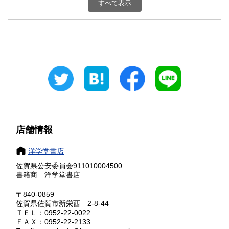
すべて表示
石川県
福井県
460円
460円
山梨県
長野県
460円
460円
岐阜県
静岡県
460円
460円
愛知県
三重県
460円
460円
滋賀県
京都府
460円
460円
大阪府
兵庫県
460円
460円
店舗情報
奈良県
和歌山県
460円
460円
洋学堂書店
佐賀県公安委員会911010004500
鳥取県
島根県
460円
460円
書籍商 洋学堂書店
岡山県
広島県
460円
460円
〒840-0859
佐賀県佐賀市新栄西 2-8-44
ＴＥＬ：0952-22-0022
山口県
徳島県
460円
460円
ＦＡＸ：0952-22-2133