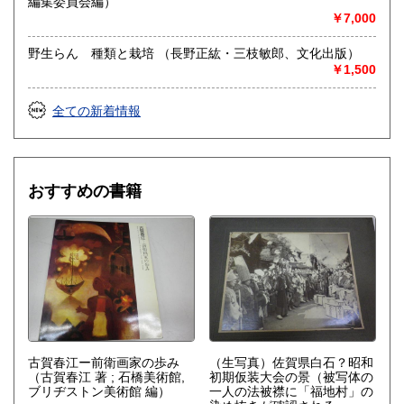
編集委員会編）
連絡次第で20:00まで可能)
￥7,000
定休日：基本的に年中無休(不定期に臨時休業もありご来店は
まえもってご連絡の上お越しいただきますようお願いいたし
野生らん 種類と栽培 （長野正紘・三枝敏郎、文化出版）
ます)
￥1,500
書籍の買取について
全ての新着情報
どうぞお気軽にご相談ください。大量の場合は全国どこでも
出張します。作業はすべて当方が行います。現状のままお呼
びつけください。コレクションの買取経験豊富です。ご納得
のいくまでご相談に応じます。着払い送付も受け付けていま
す(詳細はご住所お名前とともにご連絡ください。匿名・ご住
おすすめの書籍
所不詳の場合はお返事できません)。
取り扱い分野
総記、哲学宗教、歴史、社会科学、自然科学、美術工芸、国
語国文、外国文学、古典籍、近代文献、趣味、外国書、サブ
カルチャー、古書一般（その他）
古賀春江ー前衛画家の歩み
（生写真）佐賀県白石？昭和
（古賀春江 著 ; 石橋美術館,
初期仮装大会の景（被写体の
ブリヂストン美術館 編）
一人の法被襟に「福地村」の