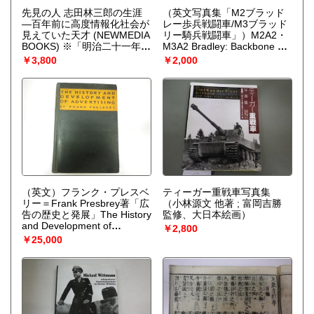
先見の人 志田林三郎の生涯
（英文写真集「M2ブラッド
―百年前に高度情報化社会が
レー歩兵戦闘車/M3ブラッド
見えていた天才 (NEWMEDIA
リー騎兵戦闘車」）M2A2・
BOOKS) ※「明治二十一年発
M3A2 Bradley: Backbone of
刊 電気学会雑誌 第一輯」
the Modern Us Mechanized
￥3,800
￥2,000
影印復刻入
（信太克規 ニ
Infantry. Congoro Mini
ューメディア）
Color Series7506
（Bohm,
Walter & Peter Stehert
Concord Publ.）
（英文）フランク・プレスベ
ティーガー重戦車写真集
リー＝Frank Presbrey著「広
（小林源文 他著 ; 富岡吉勝
告の歴史と発展」The History
監修、大日本絵画）
and Development of
￥2,800
Advertising. B5 642ｐ
￥25,000
Doubleday, Doran &
Company, Inc., 1929.
（Frank Presbrey）