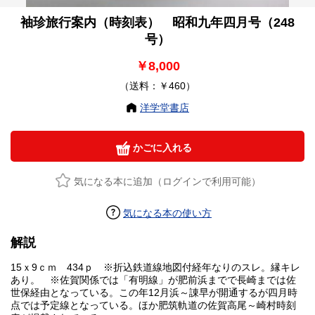
袖珍旅行案内（時刻表） 昭和九年四月号（248
号）
￥8,000
（送料：￥460）
洋学堂書店
かごに入れる
気になる本に追加（ログインで利用可能）
気になる本の使い方
解説
15ｘ9ｃｍ 434ｐ ※折込鉄道線地図付経年なりのスレ。縁キレ
あり。 ※佐賀関係では「有明線」が肥前浜までで長崎までは佐
世保経由となっている。この年12月浜～諌早が開通するが四月時
点では予定線となっている。ほか肥筑軌道の佐賀高尾～崎村時刻