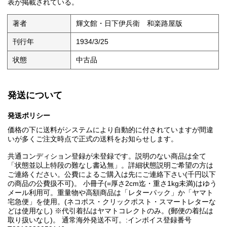
表が掲載されている。
著者
輝文館・日下伊兵衛 和楽路屋版
刊行年
1934/3/25
状態
中古品
発送について
発送ポリシー
価格の下に送料がシステムにより自動的に付されていますが間違
いが多くご注文時点で正式の送料をお知らせします。
共通コンディション登録が未登録です。説明のない商品は全て
「状態並以上特段の難なし書込無」。詳細状態説明ご希望の方は
ご連絡ください。公費によるご購入は先にご連絡下さい(千円以下
の商品の公費扱不可)。 小冊子(=厚さ2cm迄・重さ1kg未満)はゆう
メール利用可。重量物や高額商品は「レターパック」か「ヤマト
宅急便」を使用。(ネコポス・クリックポスト・スマートレターな
どは使用なし) ※代引着払はヤマトコレクトのみ。(郵便の着払は
取り扱いなし)。 通常海外発送不可。:インボイス登録番号