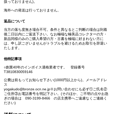
扱っておりません)。
海外への発送は行っておりません。
返品について
当方の落ち度無き場合不可。条件と異なるとご判断の場合は到着
後二日以内にご返送下さい。なお極端な極美品コレクターの方・
新品同様のみのご購入希望の方・古書を極端に好まれない方に
は、申し訳ございませんがトラブルを避けるためお取引を辞退い
たします。
他特記事項
○創業40年のインボイス適格業者です。 登録番号
T3810830059146
公費は前もってお知らせ下さい(1000円以上から)。メールアドレ
ス
yogakudo@bronze.ocn.ne.jp※お問い合わせにも必ず①ご氏名②
ご住所③お電話番号を明記下さい。(そのほか、ご不明の点やお急
ぎの場合は 090-3199-8466 の店主携帯へご遠慮なくご連絡く
ださい)