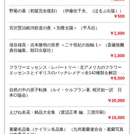
す。通販歴35年。出張等で不在も多く、店主不在の場合店頭
対応できません。
野菊の墓（初版完全復刻） （伊藤佐千夫、（ほるぷ出版））
￥500
また商品によりましては本社外倉庫にての管理商品もありま
す。ご覧になりたい本をメールにて
宮沢賢治銀河鉄道の夜 ＜別冊太陽＞ （平凡社）
yogakudo@bronze.ocn.ne.jp）前もってご連絡いただき、お
￥1,000
時間ご予約の上ご来店下さい。
埴谷雄高・吉本隆明の世界 ＜二十世紀の知軸 1＞ （斎藤慎爾
申し訳ございませんが倉庫へのお立ち入りは、安全と商品管
責任編集、朝日出版社）
理上お断りいたしております。
￥1,000
古文書類・和洋学術書・経営学・会計学・出版事業。在庫20
万冊。
フラワーエッセンス・レパートリー : 北アメリカのフラワー
エッセンスとイギリスのバッチレメディ全142種類を解説 : 心
JR佐賀駅よりタクシー15分（久保田タクシー0952-29-4141
と魂を癒す、花療法の総合ガイドFlower essence repertory
￥8,500
は良く使いますので「洋学堂書店へ」だけでOKです）。JR
（パトリシア・カミンスキ, リチャード・キャッツ 著 ; 王由
鍋島駅からは15分ほど歩きすこし不便です。
衣 訳、BABジャパン出版局）
自然の中の原子転換 （ルイ・ケルブラン著, 桜沢如一訳 日
本CI協会）
沿線名：JR佐賀駅が便利です(鍋島駅から徒歩は少し不便で
￥20,000
20分ほどかかります)
最寄駅：JR佐賀駅よりタクシー15分JR佐賀駅よりタクシー
えびね名花・銘品大全集 （渡辺正孝 編、三恵印刷）
15分(久保田タクシー0952-29-4141は「マリトピアの近くの
￥10,000
洋学堂書店へ」だけで通じます。市内は駅やホテルへ呼びつ
け可能)
蕙蘭名品集（ケイラン名品集） （九州蕙蘭連合会・蕙蘭写真
営業時間：年末年始変わらず営業します。朝9:00-夜18:00(ご