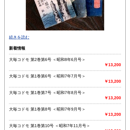
熊本県
大分県
430円
430円
宮崎県
鹿児島県
430円
430円
沖縄県
430円
続きを読む
新着情報
大毎コドモ 第2巻第6号 ＜昭和8年6月号＞
￥13,200
大毎コドモ 第1巻第6号 ＜昭和7年7月号＞
クレジット決済の場合は、決済を確認して48時間以内（日祝
￥13,200
を除く）に発送いたします。銀行振込による先払いの場合、
ご入金を確認して48時間以内（日祝を除く）に発送いたしま
大毎コドモ 第1巻第7号 ＜昭和7年8月号＞
す。代金引換郵便の場合は、在庫確認メール発信後、48時間
￥13,200
以内（日祝を除く）に発送いたします。
大毎コドモ 第1巻第8号 ＜昭和7年9月号＞
沿線名：店舗はございません。
￥13,200
最寄駅：事務所のみ。
営業時間：10:00〜19:00
大毎コドモ 第1巻第10号 ＜昭和7年11月号＞
定休日：土日祝(メール・電話、および出張買取には対応しま