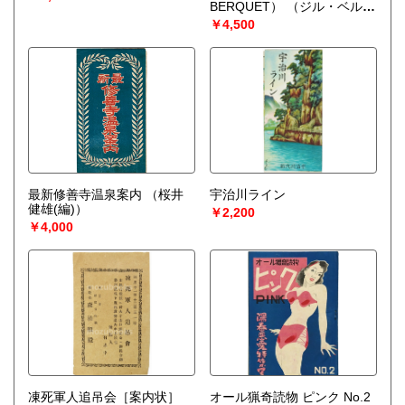
BERQUET）
（ジル・ベル
ケ）
￥4,500
最新修善寺温泉案内
（桜井
宇治川ライン
健雄(編)）
￥2,200
￥4,000
凍死軍人追吊会［案内状］
オール猟奇読物 ピンク No.2