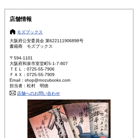
岐阜県
静岡県
430円
430円
愛知県
三重県
430円
430円
店舗情報
滋賀県
京都府
430円
430円
モズブックス
大阪府公安委員会 第622111906898号
大阪府
兵庫県
430円
430円
書籍商 モズブックス
奈良県
和歌山県
430円
430円
〒594-1101
大阪府和泉市室堂町5-1-7-807
ＴＥＬ：0725-55-7906
鳥取県
島根県
430円
430円
ＦＡＸ：0725-55-7909
Email：shop@mozubooks.com
岡山県
広島県
430円
430円
担当者：松村 明徳
店舗へのお問い合わせ
山口県
徳島県
430円
430円
香川県
愛媛県
430円
430円
高知県
福岡県
430円
430円
佐賀県
長崎県
430円
430円