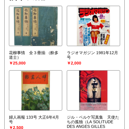
花柳事情 全３冊揃
（酔多
ラジオマガジン 1981年12月
道士）
号
￥25,000
￥2,000
婦人画報 133号 大正6年4月
ジル・ベルケ写真集 天使た
号
ちの孤独（LA SOLITUDE
DES ANGES GILLES
￥2,500