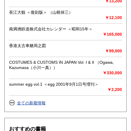
￥13,200
す)
長江大観 ＜復刻版＞ （山根倬三）
書籍の買取について
￥12,100
大阪をはじめとして、神戸・京都・奈良・和歌山などの周辺
南満洲鉄道株式会社カレンダー ＜昭和15年＞
地域へ出張買取にお伺いします。お気軽にご相談ください。
￥165,000
電話0725-55-7906
香港太古車糖局之図
取り扱い分野
￥99,000
哲学宗教、歴史、美術工芸、古典籍、近代文献、趣味、サブ
カルチャー、古書一般（その他）
COSTUMES & CUSTOMS IN JAPAN Vol. I & II （Ogawa,
戦前の絵葉書・資料など古い紙モノに強い古本屋です。
Kazumasa（小川一真））
￥330,000
summer egg vol.1 ＜egg 2001年9月1日号増刊＞
￥2,200
全ての新着情報
おすすめの書籍