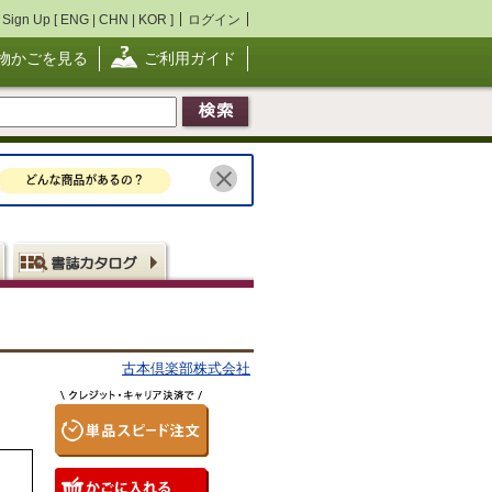
Sign Up [
ENG
|
CHN
|
KOR
]
ログイン
物かごを見る
ご利用ガイド
古本倶楽部株式会社