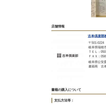
店舗情報
古本倶楽部
〒501-0224
岐阜県瑞穂市稲里
ＴＥＬ：050-3
ＦＡＸ：058-2
岐阜県公安委員
書籍商 古
書籍の購入について
支払方法等：