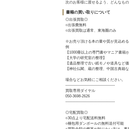
次のお客様に渡せるよう、どんなもの
書籍の買い取りについて
◎出張買取◎
○出張費無料
○出張買取は通常、東海圏のみ
※お売り頂ける本の量や質が見込める
例
【1000冊以上の専門書やマニア書籍
【大学の研究室の整理】
【遺品整理で古い紙モノや道具など価
【神社仏閣、蔵の整理、中国古典籍な
場合などお気軽にご相談ください。
-------------------------------------------
買取専用ダイヤル
050-3698-2626
-------------------------------------------
◎宅配買取◎
○30点より宅配送料無料
○梱包用ダンボールの無料送付可能
○買取金額の概算が知りたい方は、事