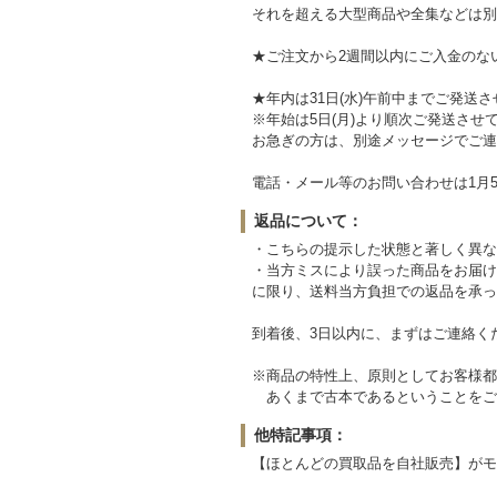
それを超える大型商品や全集などは別
★ご注文から2週間以内にご入金のな
★年内は31日(水)午前中までご発送
※年始は5日(月)より順次ご発送させ
お急ぎの方は、別途メッセージでご連
電話・メール等のお問い合わせは1月5
返品について：
・こちらの提示した状態と著しく異な
・当方ミスにより誤った商品をお届け
に限り、送料当方負担での返品を承っ
到着後、3日以内に、まずはご連絡く
※商品の特性上、原則としてお客様都
あくまで古本であるということをご
他特記事項：
【ほとんどの買取品を自社販売】がモ