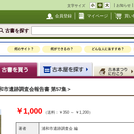
お知らせ
文字サイズ
会員登録
マイページ
買い
古書を探す
和市遺跡調査会報告書 第57集＞
￥1,000
（送料：￥350 ～ ￥1,200）
著者
浦和市遺跡調査会 編