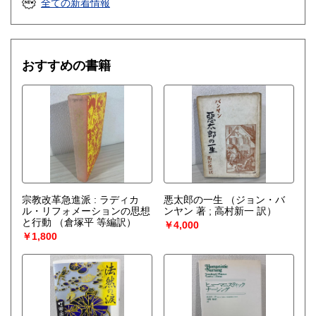
全ての新着情報
おすすめの書籍
宗教改革急進派 : ラディカ
悪太郎の一生
（ジョン・バ
ル・リフォメーションの思想
ンヤン 著 ; 高村新一 訳）
と行動
（倉塚平 等編訳）
￥4,000
￥1,800