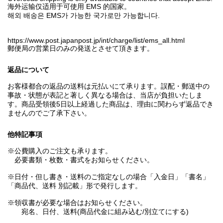
海外运输仅适用于可使用 EMS 的国家。
해외 배송은 EMS가 가능한 국가로만 가능합니다.
https://www.post.japanpost.jp/int/charge/list/ems_all.html
郵便局の営業日のみの発送とさせて頂きます。
返品について
お客様都合の返品の送料は元払いにて承ります。誤配・郵送中の
事故・状態が表記と著しく異なる場合は、当店が負担いたしま
す。商品受領後5日以上経過した商品は、理由に関わらず返品でき
ませんのでご了承下さい。
他特記事項
※公費購入のご注文も承ります。
必要書類・枚数・書式をお知らせください。
※日付・但し書き・送料のご指定なしの場合「入金日」「書名」
「商品代、送料 別記載」形で発行します。
※領収書が必要な場合はお知らせください。
宛名、日付、送料(商品代金に組み込む/別立てにする)