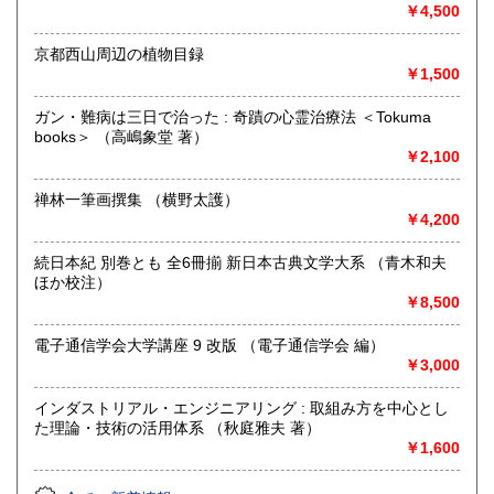
心理学 オカルト 成人誌
185円
185円
￥4,500
沖縄県
185円
京都西山周辺の植物目録
￥1,500
ガン・難病は三日で治った : 奇蹟の心霊治療法 ＜Tokuma
books＞ （高嶋象堂 著）
￥2,100
禅林一筆画撰集 （横野太護）
￥4,200
続日本紀 別巻とも 全6冊揃 新日本古典文学大系 （青木和夫
ほか校注）
￥8,500
電子通信学会大学講座 9 改版 （電子通信学会 編）
￥3,000
インダストリアル・エンジニアリング : 取組み方を中心とし
た理論・技術の活用体系 （秋庭雅夫 著）
￥1,600