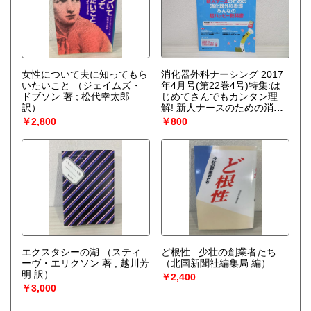
女性について夫に知ってもら
消化器外科ナーシング 2017
いたいこと
（ジェイムズ・
年4月号(第22巻4号)特集:は
ドブソン 著 ; 松代幸太郎
じめてさんでもカンタン理
訳）
解! 新人ナースのための消化
器外科看護 みんなの超ハッ
￥2,800
￥800
ピー教科書
エクスタシーの湖
（スティ
ど根性 : 少壮の創業者たち
ーヴ・エリクソン 著 ; 越川芳
（北国新聞社編集局 編）
明 訳）
￥2,400
￥3,000