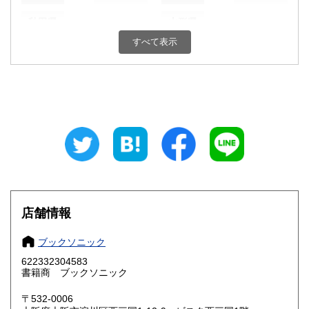
秋田県
山形県
185円
185円
すべて表示
福島県
茨城県
185円
185円
栃木県
群馬県
185円
185円
埼玉県
千葉県
185円
185円
東京都
神奈川県
185円
185円
新潟県
富山県
185円
185円
石川県
福井県
185円
185円
店舗情報
山梨県
長野県
185円
185円
ブックソニック
岐阜県
静岡県
622332304583
185円
185円
書籍商 ブックソニック
愛知県
三重県
185円
185円
〒532-0006