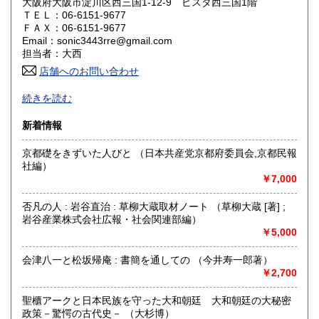
大阪府大阪市淀川区西三国1-12-9 ビスタ西三国1階
滋賀県
京都府
185円
185円
ＴＥＬ：06-6151-9677
ＦＡＸ：06-6151-9677
Email：sonic3443rre@gmail.com
大阪府
兵庫県
185円
185円
担当者：大西
奈良県
店舗へのお問い合わせ
和歌山県
185円
185円
-
続きを読む
鳥取県
島根県
185円
185円
沿線名：地下鉄御堂筋線
新着情報
最寄駅：東三国駅
岡山県
広島県
185円
185円
営業時間：-
京都礎をきずいた人びと （日本共産党京都府委員会,京都民報
定休日：-
山口県
徳島県
社編）
185円
185円
￥7,000
書籍の買取について
香川県
愛媛県
185円
185円
関西一円、出張買取り致しますのでお気軽にお問い合わせく
否凡の人 : 岩谷直治 : 草柳大蔵取材ノート （草柳大蔵 [著] ;
ださい。
岩谷産業株式会社広報・社会関連部編）
高知県
福岡県
185円
185円
￥5,000
買い取りダイヤル 06-6151-9677 (9時～20時)
佐賀県
長崎県
185円
185円
会津八一と松坂帰庵 : 書簡を通しての （今井寿一郎著）
￥2,700
取り扱い分野
熊本県
大分県
185円
185円
哲学宗教、歴史、社会科学、自然科学、国語国文、外国文
聖櫃アークと日本民族を守った大和朝廷 大和朝廷の大秘密
学、近代文献、趣味、サブカルチャー、古書一般（その他）
政策－驚愕の古代史－ （大杉博）
宮崎県
鹿児島県