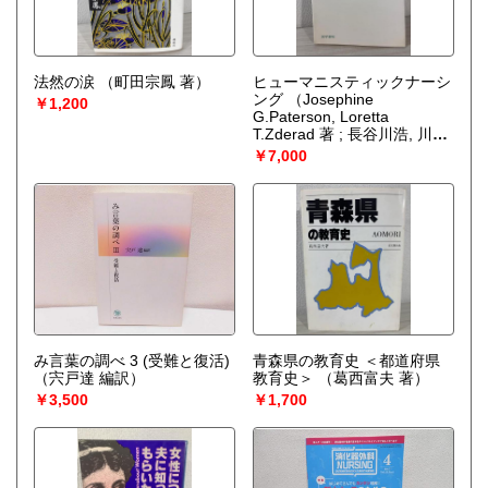
法然の涙
（町田宗鳳 著）
ヒューマニスティックナーシ
ング
（Josephine
￥1,200
G.Paterson, Loretta
T.Zderad 著 ; 長谷川浩, 川野
雅資 訳）
￥7,000
み言葉の調べ 3 (受難と復活)
青森県の教育史 ＜都道府県
（宍戸達 編訳）
教育史＞
（葛西富夫 著）
￥3,500
￥1,700