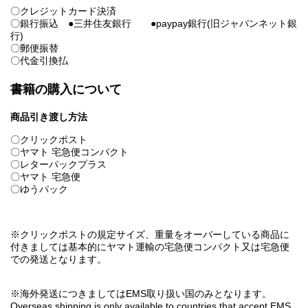
〇クレジットカード決済
〇銀行振込 ●三井住友銀行 ●paypay銀行(旧ジャパンネット銀
行)
〇郵便振替
〇代金引換払
書籍の購入について
商品引き渡し方法
〇クリックポスト
〇ヤマト 宅急便コンパクト
〇レターパックプラス
〇ヤマト 宅急便
〇ゆうパック
※クリックポストの規定サイズ、重量をオーバーしている商品に
付きましては基本的にヤマト運輸の宅急便コンパクト又は宅急便
での発送となります。
※海外発送につきましてはEMS取り扱い国のみとなります。
Overseas shipping is only available to countries that accept EMS.