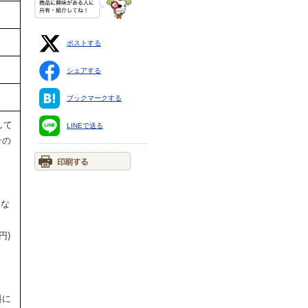
ポストする
シェアする
ブックマークする
して
LINEで送る
その
円な
円)
料に