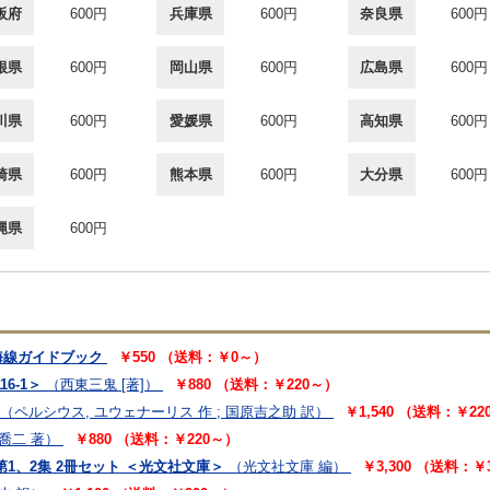
阪府
600円
兵庫県
600円
奈良県
600円
根県
600円
岡山県
600円
広島県
600円
川県
600円
愛媛県
600円
高知県
600円
崎県
600円
熊本県
600円
大分県
600円
縄県
600円
海線ガイドブック
￥550 （送料：￥0～）
6-1＞
（西東三鬼 [著]）
￥880 （送料：￥220～）
（ペルシウス, ユウェナーリス 作 ; 国原吉之助 訳）
￥1,540 （送料：￥22
喬二 著）
￥880 （送料：￥220～）
第1、2集 2冊セット ＜光文社文庫＞
（光文社文庫 編）
￥3,300 （送料：￥