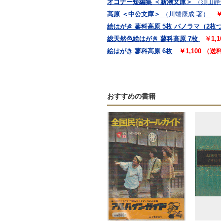
オコナー短編集 ＜新潮文庫＞
（須山静
高原 ＜中公文庫＞
（川端康成 著）
￥
絵はがき 蓼科高原 5枚 パノラマ（2枚
総天然色絵はがき 蓼科高原 7枚
￥1,
絵はがき 蓼科高原 6枚
￥1,100 （
おすすめの書籍