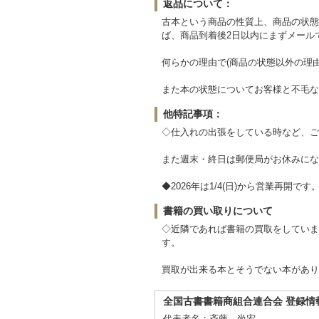
返品について：
古本という商品の性質上、商品の状態
ば、商品到着後2日以内にまずメール
何らかの理由で(商品の状態以外の理
また本の状態についてお客様と不毛な
他特記事項：
◇仕入れの出張をしている時など、ご
また週末・終日は郵便局がお休みにな
◆2026年は1/4(日)から営業再開です
書籍の買い取りについて
◇近隣であれば書籍の買取をしていま
す。
買取が出来る本とそうでない本があり
全国古書書籍商組合連合会 登録情
代表者名：斉藤 尚宏