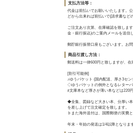
支払方法等：
代金は前払いでお願いいたします。公
どから出来れば前払いで(請求書など
ご注文あり次第、在庫確認を致します
金・銀行振込)のご案内メールを送信
郵貯銀行振替口座もございます。お問
商品引渡し方法：
郵送料は一律600円と致しますが、
[割引可能例]
♪ゆうパケット (国内配送、厚さ3セン
◇ゆうパケットの例外となるレターパッ
♯文庫本など厚さが薄い本などは220
◆全集、図録など大きい本、分厚い本
を差し上げて注文確定を致します。
♭また海外送付は、国際郵便の実費と
年末・年始の発送は1/4以降となりま