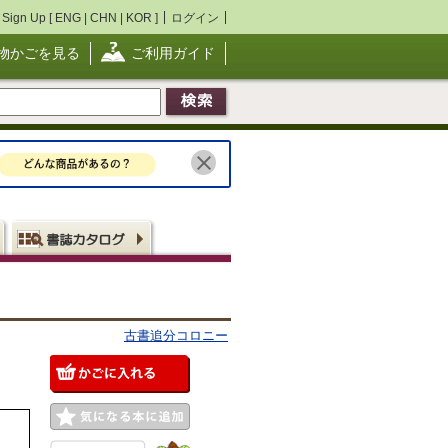
Sign Up [
ENG
|
CHN
|
KOR
]
ログイン
物かごを見る
ご利用ガイド
古書追分コロニー