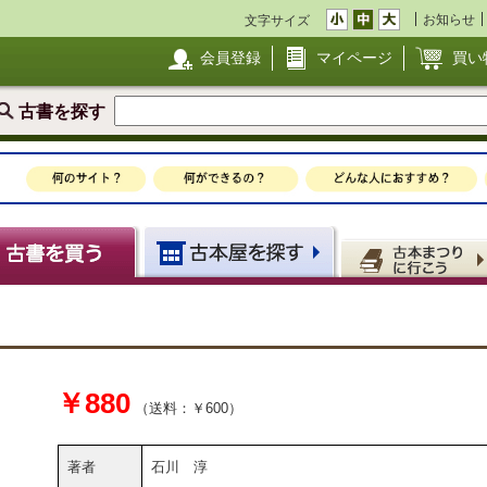
お知らせ
文字サイズ
会員登録
マイページ
買い
古書を探す
￥880
（送料：￥600）
著者
石川 淳