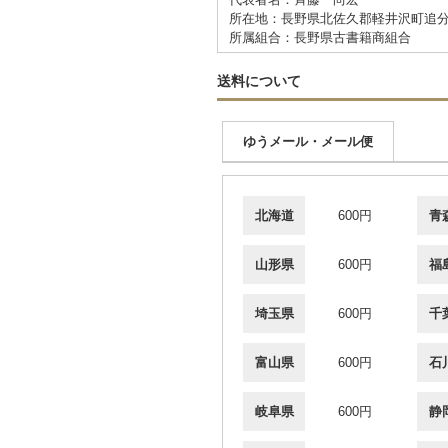
所在地：長野県北佐久郡軽井沢町追分
所属組合：長野県古書籍商組合
送料について
ゆうメール・メール便
北海道
600円
青
山形県
600円
福
埼玉県
600円
千
富山県
600円
石
岐阜県
600円
静