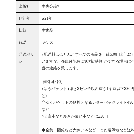
出版社
中央公論社
刊行年
S21年
状態
中古品
解説
ヤケ大
発送ポリ
♪配送料はほとんどすべての商品を一律600円表記に
シー
いますが、在庫確認時に送料の割引ができる場合は
旨の連絡を致します。
[割引可能例]
♪ゆうパケット (厚さ3センチ以内重さ1キロ以下330
ど)
◇ゆうパケットの例外となるレターパックライト430
など
♯文庫本など厚さが薄い本などは220円
◆全集、図録など大きい本など、また遠隔地など送