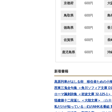
京都府
600円
大
鳥取県
600円
島
徳島県
600円
香
佐賀県
600円
長
鹿児島県
600円
沖
新着書籍
高原列車がはしる街 移住者ための小
西東三鬼全句集 ＜角川ソフィア文庫 D11
ローマ諷刺詩集 ＜岩波文庫 32-125-1＞
怪建築十二段返し ＜大陸文庫＞
（白井
私だけが知っている : 幻のNHK名番組 