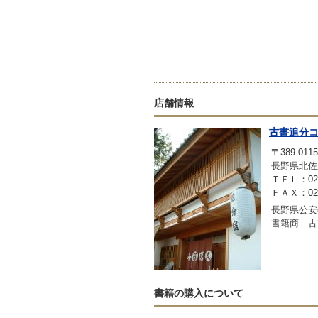
店舗情報
古書追分
〒389-0115
長野県北佐
ＴＥＬ：0267
ＦＡＸ：0267
長野県公安委
書籍商 古
書籍の購入について