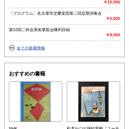
￥10,000
送り先 〒483-8341
愛知県江南市前飛保町栄284 扶桑文庫 担当井
〈プログラム〉名古屋市交響楽団第二回定期演奏会
上
￥5,000
取り扱い分野
第32回二科会美術展覧会陳列目録
￥8,000
総記、哲学宗教、歴史、社会科学、自然科学、美術工芸、国
語国文、外国文学、古典籍、近代文献、趣味、外国書、サブ
カルチャー、古書一般（その他）
全ての新着情報
古文書・和本・刷り物・絵葉書・近代文献資料・エフェメラ
おすすめの書籍
NHK
松本かつぢ挿絵装幀『ユーモ