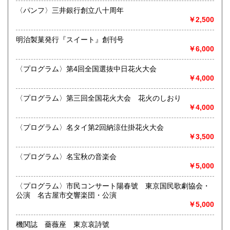
300円
300円
最寄駅：江南駅下車
〈パンフ〉三井銀行創立八十周年
営業時間：10:00〜17:00
￥2,500
宮崎県
鹿児島県
定休日：不定休
300円
300円
明治製菓発行『スイート』創刊号
書籍の買取について
沖縄県
300円
￥6,000
買取 買取専用フリーダイヤル 0120-006-229 (担当・
井上)
〈プログラム〉第4回全国選抜中日花火大会
￥4,000
古書買取、古本買取、古書、古本の大量買い取りは大歓迎で
す。
〈プログラム〉第三回全国花火大会 花火のしおり
御整理・御売却はお気軽に当店にご相談ください。
￥4,000
お電話、メール等でご連絡次第、即日に参上いたします。古
書買い取り、古本買い取り、大量大歓迎です。
〈プログラム〉名タイ第2回納涼仕掛花火大会
特に古いもの全般(和本、古文書、紙物チラシ、郷土資料、地
￥3,500
図、宗教、芸能、美術、文学、雑誌等)に力を入れておりま
す。
〈プログラム〉名宝秋の音楽会
又書画骨董品も別部門で取り扱いしておりますので引越し増
￥5,000
改築の際には合わせてご利用ください。
愛知県・岐阜県を中心に近県の方、日時打ち合わせの後、ご
〈プログラム〉市民コンサート陽春號 東京国民歌劇協会・
訪問し、見積もり・買入をさせていただきます。
公演 名古屋市交響楽団・公演
まずはお気軽にご連絡ください。
￥5,000
お品物を送料着払いでお送りいただければ、即日に評価しご
連絡ご送金いたします。
機関誌 薔薇座 東京哀詩號