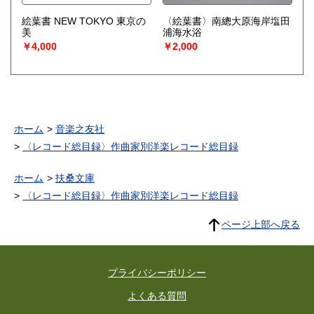
絵葉書 NEW TOKYO 東京の
〈絵葉書〉南總大原海岸塩田
美
浦海水浴
￥4,000
￥2,000
ホーム
音楽之友社
〈レコード総目録〉作曲家別洋楽レコード総目録
ホーム
扶桑文庫
〈レコード総目録〉作曲家別洋楽レコード総目録
ページ上部へ戻る
プライバシーポリシー
よくある質問