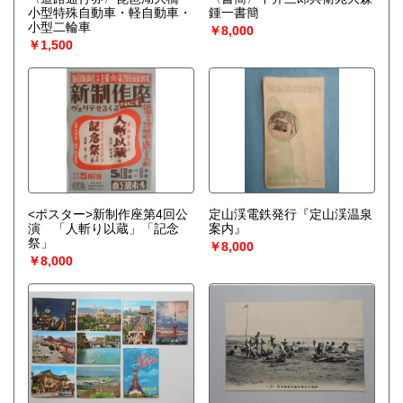
小型特殊自動車・軽自動車・
鍾一書簡
小型二輪車
￥8,000
￥1,500
<ポスター>新制作座第4回公
定山渓電鉄発行『定山渓温泉
演 「人斬り以蔵」「記念
案内』
祭」
￥8,000
￥8,000