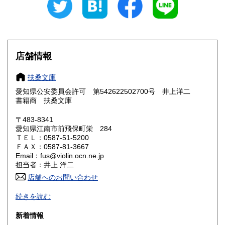
愛知県
三重県
300円
300円
滋賀県
京都府
300円
300円
大阪府
兵庫県
300円
300円
店舗情報
奈良県
和歌山県
300円
300円
扶桑文庫
愛知県公安委員会許可 第542622502700号 井上洋二
鳥取県
島根県
300円
300円
書籍商 扶桑文庫
岡山県
広島県
300円
300円
〒483-8341
愛知県江南市前飛保町栄 284
ＴＥＬ：0587-51-5200
山口県
徳島県
300円
300円
ＦＡＸ：0587-81-3667
Email：fus@violin.ocn.ne.jp
香川県
愛媛県
300円
300円
担当者：井上 洋二
店舗へのお問い合わせ
高知県
福岡県
300円
300円
古文書、古地図、刷り物、一枚もの、絵葉書、鳥瞰図、近代
続きを読む
文献資料等を主体に扱っております。
佐賀県
長崎県
300円
300円
新着情報
沿線名：名鉄犬山線
熊本県
大分県