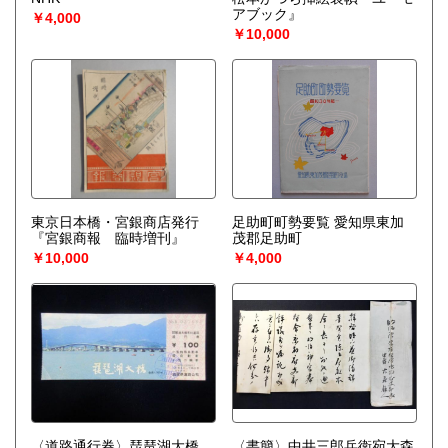
アブック』
￥4,000
￥10,000
東京日本橋・宮銀商店発行
足助町町勢要覧 愛知県東加
『宮銀商報 臨時増刊』
茂郡足助町
￥10,000
￥4,000
〈道路通行券〉琵琶湖大橋
〈書簡〉中井三郎兵衛宛大森