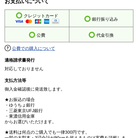
お支払いについて
クレジットカード
銀行振り込み
公費
代金引換
公費での購入について
適格請求書発行
対応しておりません
支払方法等
御入金確認後に発送致します。
★お振込の場合
・ゆうちょ銀行
・三菱東京UFJ銀行
・東濃信用金庫
からお選びいただけます。
★送料は何点のご購入でも一律300円です。
一部の大型本・3辺合計が90cmを超えるものは実費を頂戴しま