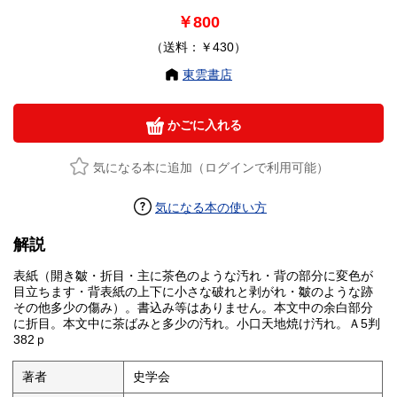
￥800
（送料：￥430）
東雲書店
かごに入れる
気になる本に追加（ログインで利用可能）
気になる本の使い方
解説
表紙（開き皺・折目・主に茶色のような汚れ・背の部分に変色が
目立ちます・背表紙の上下に小さな破れと剥がれ・皺のような跡
その他多少の傷み）。書込み等はありません。本文中の余白部分
に折目。本文中に茶ばみと多少の汚れ。小口天地焼け汚れ。Ａ5判
382ｐ
著者
史学会