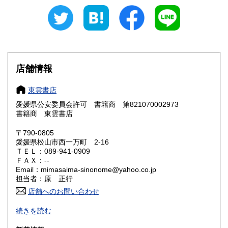
430円
430円
愛知県
三重県
430円
430円
滋賀県
京都府
430円
430円
大阪府
兵庫県
430円
430円
店舗情報
奈良県
和歌山県
430円
430円
東雲書店
愛媛県公安委員会許可 書籍商 第821070002973
鳥取県
島根県
430円
430円
書籍商 東雲書店
岡山県
広島県
430円
430円
〒790-0805
愛媛県松山市西一万町 2-16
ＴＥＬ：089-941-0909
山口県
徳島県
430円
430円
ＦＡＸ：--
Email：mimasaima-sinonome@yahoo.co.jp
香川県
愛媛県
430円
430円
担当者：原 正行
店舗へのお問い合わせ
高知県
福岡県
430円
430円
-
続きを読む
佐賀県
長崎県
430円
430円
沿線名：-