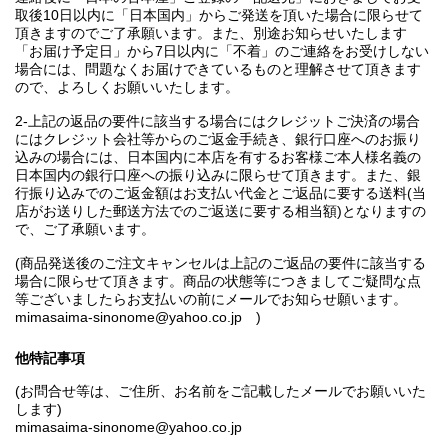
取後10日以内に「日本国内」からご発送を頂いた場合に限らせて
頂きますのでご了承願います。また、別途お知らせいたします
「お届け予定日」から7日以内に「不着」のご連絡をお受けしない
場合には、問題なくお届けできているものと理解させて頂きます
ので、よろしくお願いいたします。
2-上記の返品の要件に該当する場合にはクレジットご決済の場合
にはクレジット会社等からのご返金手続き、銀行口座へのお振り
込みの場合には、日本国内に本店を有するお客様ご本人様名義の
日本国内の銀行口座への振り込みに限らせて頂きます。また、銀
行振り込みでのご返金額はお支払い代金とご返品に要する送料(当
店がお送りした郵送方法でのご返送に要する相当額)となりますの
で、ご了承願います。
(商品発送後のご注文キャンセルは上記のご返品の要件に該当する
場合に限らせて頂きます。商品の状態等につきましてご疑問な点
等ございましたらお支払いの前にメールでお知らせ願います。
mimasaima-sinonome@yahoo.co.jp )
他特記事項
(お問合せ等は、ご住所、お名前をご記載したメールでお願いいた
します)
mimasaima-sinonome@yahoo.co.jp