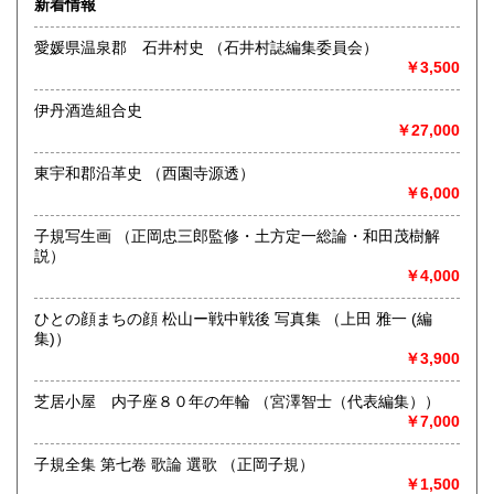
新着情報
最寄駅：-
熊本県
大分県
430円
430円
営業時間：営業日及び営業時間は不定期です。本をお譲り頂
愛媛県温泉郡 石井村史 （石井村誌編集委員会）
ける場合やその他ご照会などがございましたら、メールでご
￥3,500
連絡願います mimasaima-sinonome@yahoo.co.jp
宮崎県
鹿児島県
430円
430円
定休日：-
伊丹酒造組合史
沖縄県
430円
￥27,000
書籍の買取について
-
東宇和郡沿革史 （西園寺源透）
￥6,000
取り扱い分野
子規写生画 （正岡忠三郎監修・土方定一総論・和田茂樹解
哲学宗教、歴史、社会科学、美術工芸、近代文献、趣味、古
説）
書一般（その他）
￥4,000
ひとの顔まちの顔 松山ー戦中戦後 写真集 （上田 雅一 (編
集)）
￥3,900
芝居小屋 内子座８０年の年輪 （宮澤智士（代表編集））
￥7,000
子規全集 第七卷 歌論 選歌 （正岡子規）
￥1,500