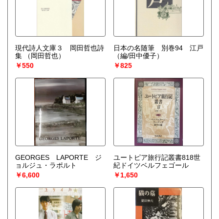
現代詩人文庫３ 岡田哲也詩
日本の名随筆 別巻94 江戸
集
（岡田哲也）
（編/田中優子）
￥550
￥825
GEORGES LAPORTE ジ
ユートピア旅行記叢書818世
ョルジュ・ラポルト
紀ドイツベルフェゴール
￥6,600
￥1,650