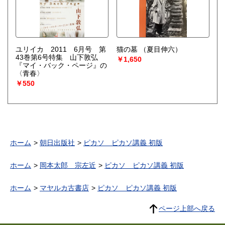
ユリイカ 2011 6月号 第
猫の墓
（夏目伸六）
43巻第6号特集 山下敦弘
￥1,650
『マイ・バック・ページ』の
〈青春〉
￥550
ホーム
朝日出版社
ピカソ ピカソ講義 初版
ホーム
岡本太郎 宗左近
ピカソ ピカソ講義 初版
ホーム
マヤルカ古書店
ピカソ ピカソ講義 初版
ページ上部へ戻る