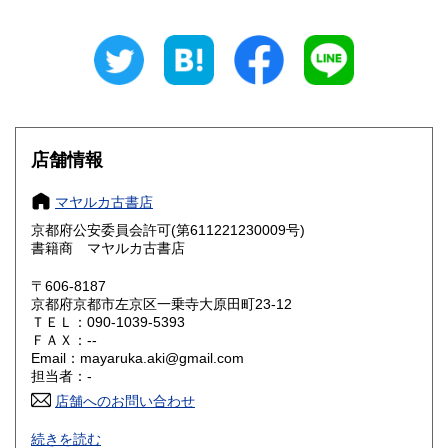
岐阜県
静岡県
185円
185円
愛知県
三重県
185円
185円
滋賀県
京都府
185円
185円
大阪府
兵庫県
185円
185円
店舗情報
奈良県
和歌山県
185円
185円
マヤルカ古書店
京都府公安委員会許可(第611221230009号)
鳥取県
島根県
185円
185円
書籍商 マヤルカ古書店
岡山県
広島県
185円
185円
〒606-8187
京都府京都市左京区一乗寺大原田町23-12
ＴＥＬ：090-1039-5393
山口県
徳島県
185円
185円
ＦＡＸ：--
Email：mayaruka.aki@gmail.com
香川県
愛媛県
185円
185円
担当者：-
店舗へのお問い合わせ
高知県
福岡県
185円
185円
京都・一乗寺にて営業中です。
続きを読む