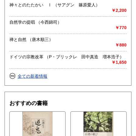
神々とのたたかい Ⅰ （サアグン 篠原愛人）
￥2,200
自然学の提唱 （今西錦司）
￥770
禅と自然 （唐木順三）
￥880
ドイツの宗教改革 （P・ブリックレ 田中真造 増本浩子）
￥1,650
全ての新着情報
おすすめの書籍