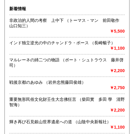
佐賀県
長崎県
185円
185円
沿線名：叡山電鉄
新着情報
最寄駅：一乗寺駅
熊本県
大分県
185円
185円
営業時間：11時～18時
非政治的人間の考察 上中下 （トーマス・マン 前田敬作
定休日：火
山口知三）
宮崎県
鹿児島県
185円
185円
￥5,500
書籍の買取について
沖縄県
185円
インド独立逆光の中のチャンドラ・ボース （長崎暢子）
京都市内および関西圏中心に出張買取いたします。また、店
￥1,100
頭へのお持ち込みについてはご予約不要です。遠方にお住ま
いで、宅配での買取をご希望の方はお気軽にお問合せくださ
い。
マルレーネの姉二つの物語 （ボート・シュトラウス 藤井啓
司）
￥2,200
取り扱い分野
古書一般（その他）
戦後京都のあゆみ （岩井忠熊藤田俊雄）
文芸書、民俗、アート関連など古書のほか郷土玩具
￥2,750
重要無形民俗文化財壬生大念佛狂言 （柴田實 多田 學 清野
智海）
￥2,200
輝き再び石見銀山世界遺産への道 （山陰中央新報社）
￥1,100