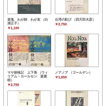
遊鬼 わが師 わが友
（白
台湾の歓び
（四方田犬彦）
洲正子）
￥2,750
￥1,100
マヤ探検記 上下巻
（ウィ
ノアノア
（ゴールデン）
リアム・カールセン 森夏
￥1,650
樹）
￥2,750