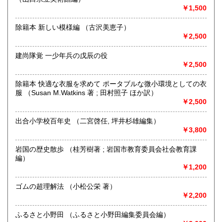
宮崎県
鹿児島県
870円
870円
￥1,500
沖縄県
1,230円
除籍本 新しい模様編 （古沢美恵子）
￥2,500
建尚隊覚 一少年兵の戊辰の役
￥2,500
除籍本 快適な衣服を求めて ポータブルな微小環境としての衣
2006年名古屋にて創業。
服 （Susan M.Watkins 著 ; 田村照子 ほか訳）
2017年に店主の故郷である山口県へ移転。
￥2,500
ネット販売は山陽小野田市鴨庄443-1の事務所にて、
店頭販売は下関市豊田町大字殿敷1022-1の店舗にてしており
ます。
出合小学校百年史 （二宮啓任, 坪井杉雄編集）
持込買取（予約制）もお待ちしております。
￥3,800
沿線名：JR山陽本線
岩国の歴史散歩 （桂芳樹著 ; 岩国市教育委員会社会教育課
最寄駅：厚狭駅
編）
営業時間：8時～20時(店頭販売は13時～17時)
￥1,200
定休日：お問い合わせは年中無休(店頭販売は木・土のみ営
業)
ゴムの超理解法 （小松公栄 著）
￥2,200
書籍の買取について
ふるさと小野田 （ふるさと小野田編集委員会編）
戦前の古書から発行されたばかりの本まで古本·古書全般を取