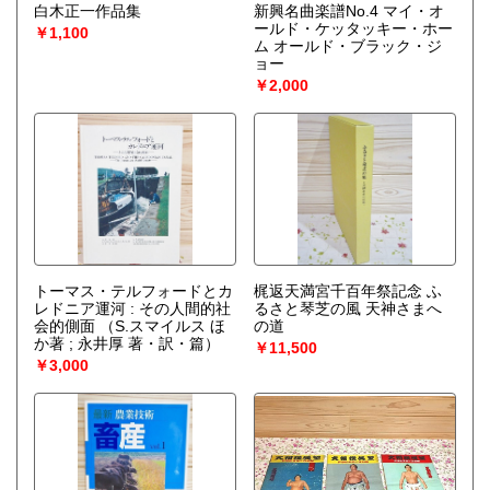
白木正一作品集
新興名曲楽譜No.4 マイ・オ
ールド・ケッタッキー・ホー
￥1,100
ム オールド・ブラック・ジ
ョー
￥2,000
トーマス・テルフォードとカ
梶返天満宮千百年祭記念 ふ
レドニア運河 : その人間的社
るさと琴芝の風 天神さまへ
会的側面
（S.スマイルス ほ
の道
か著 ; 永井厚 著・訳・篇）
￥11,500
￥3,000