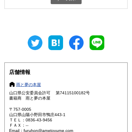
870円
870円
秋田県
山形県
870円
870円
福島県
茨城県
870円
870円
栃木県
群馬県
870円
870円
埼玉県
千葉県
870円
870円
東京都
神奈川県
870円
870円
店舗情報
新潟県
富山県
870円
870円
雨と夢の本屋
石川県
福井県
870円
870円
山口県公安委員会許可 第74115100182号
書籍商 雨と夢の本屋
山梨県
長野県
870円
870円
〒757-0005
岐阜県
静岡県
山口県山陽小野田市鴨庄443-1
870円
870円
ＴＥＬ：0836-43-9456
ＦＡＸ：--
愛知県
三重県
870円
870円
Email：furuhon@ametoyume.com