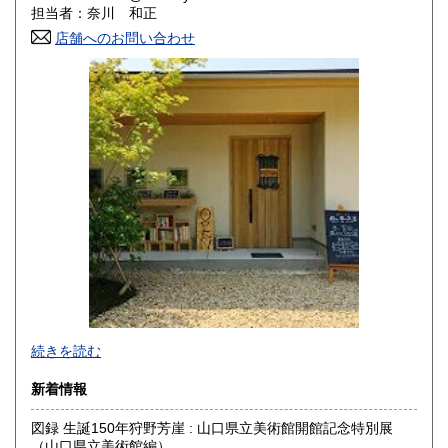
担当者：奈川 和正
滋賀県
京都府
870円
870円
店舗へのお問い合わせ
大阪府
兵庫県
870円
870円
奈良県
和歌山県
870円
870円
鳥取県
島根県
870円
870円
岡山県
広島県
870円
870円
山口県
徳島県
870円
870円
香川県
愛媛県
870円
870円
高知県
福岡県
870円
870円
続きを読む
佐賀県
長崎県
870円
870円
新着情報
熊本県
大分県
870円
870円
図録 生誕150年狩野芳崖 : 山口県立美術館開館記念特別展
（山口県立美術館編）