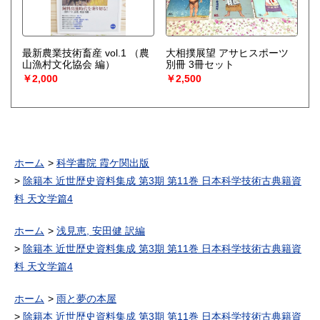
最新農業技術畜産 vol.1
（農
大相撲展望 アサヒスポーツ
山漁村文化協会 編）
別冊 3冊セット
￥2,000
￥2,500
ホーム
科学書院 霞ケ関出版
除籍本 近世歴史資料集成 第3期 第11巻 日本科学技術古典籍資
料 天文学篇4
ホーム
浅見恵, 安田健 訳編
除籍本 近世歴史資料集成 第3期 第11巻 日本科学技術古典籍資
料 天文学篇4
ホーム
雨と夢の本屋
除籍本 近世歴史資料集成 第3期 第11巻 日本科学技術古典籍資