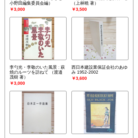
小野田編集委員会編）
（上林曉 著）
￥3,000
￥3,500
李勺光・李敬のいた風景 : 萩
西日本建設業保証会社のあゆ
焼のルーツを訪ねて
（渡邉
み 1952-2002
茂樹 著）
￥3,600
￥3,000