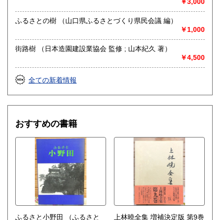
￥3,000
り扱っております。
何千冊、何万冊単位の大量の出張買取も大歓迎です。
ふるさとの樹 （山口県ふるさとづくり県民会議 編）
皆様の思い出の本、 学んだ本、夢を与えてくれた本
￥1,000
そんな大切な蔵書が次に必要としている方へ届けられるよう
お手伝いさせて頂ければと思います。
街路樹 （日本造園建設業協会 監修 ; 山本紀久 著）
￥4,500
取り扱い分野
哲学宗教、歴史、社会科学、美術工芸、趣味、サブカルチャ
全ての新着情報
ー、古書一般（その他）
学術書・専門書・山口県に関する本、資料
おすすめの書籍
ふるさと小野田
（ふるさと
上林曉全集 増補決定版 第9巻