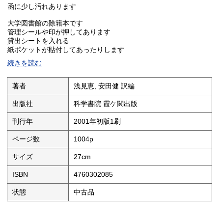
函に少し汚れあります
大学図書館の除籍本です
管理シールや印が押してあります
貸出シートを入れる
紙ポケットが貼付してあったりします
裸本、もしくはカバーを加工して
続きを読む
本体に貼付してあったりします
いわゆる図書館仕様の本です
ご理解の上お買い求めください
著者
浅見恵, 安田健 訳編
スレ、キズ、ヤケ、汚れ、使用感などあります
出版社
科学書院 霞ケ関出版
特に目立つものは撮影、または別途記載して
おりますのでご確認ください
刊行年
2001年初版1刷
ページ数
1004p
サイズ
27cm
ISBN
4760302085
状態
中古品