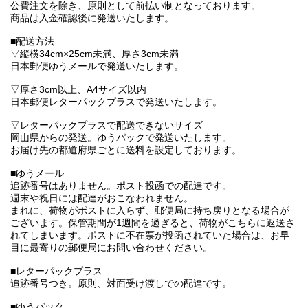
公費注文を除き、原則として前払い制となっております。
商品は入金確認後に発送いたします。
■配送方法
▽縦横34cm×25cm未満、厚さ3cm未満
日本郵便ゆうメールで発送いたします。
▽厚さ3cm以上、A4サイズ以内
日本郵便レターパックプラスで発送いたします。
▽レターパックプラスで配送できないサイズ
岡山県からの発送。ゆうパックで発送いたします。
お届け先の都道府県ごとに送料を設定しております。
■ゆうメール
追跡番号はありません。ポスト投函での配達です。
週末や祝日には配達がおこなわれません。
まれに、荷物がポストに入らず、郵便局に持ち戻りとなる場合が
ございます。保管期間が1週間を過ぎると、荷物がこちらに返送さ
れてしまいます。ポストに不在票が投函されていた場合は、お早
目に最寄りの郵便局にお問い合わせください。
■レターパックプラス
追跡番号つき。原則、対面受け渡しでの配達です。
■ゆうパック