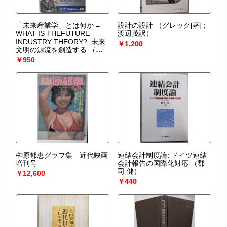
「未来産業学」とは何か =
設計の設計
（グレック[著] ;
WHAT IS THEFUTURE
渡辺茂訳）
INDUSTRY THEORY? :未来
￥1,200
文明の源流を創造する
（大
川隆法 著）
￥950
榊原郁恵グラフ集 近代映画
連結会計制度論: ドイツ連結
増刊号
会計報告の国際化対応
（郡
司 健）
￥12,600
￥440