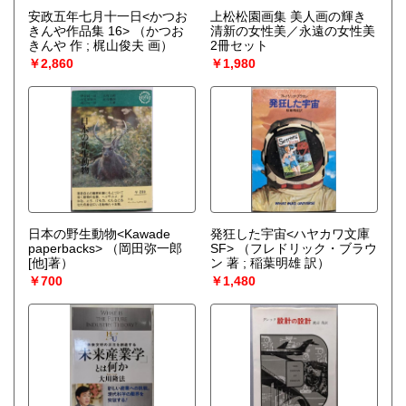
安政五年七月十一日<かつお
上松松園画集 美人画の輝き
きんや作品集 16>
（かつお
清新の女性美／永遠の女性美
きんや 作 ; 梶山俊夫 画）
2冊セット
￥2,860
￥1,980
日本の野生動物<Kawade
発狂した宇宙<ハヤカワ文庫
paperbacks>
（岡田弥一郎
SF>
（フレドリック・ブラウ
[他]著）
ン 著 ; 稲葉明雄 訳）
￥700
￥1,480