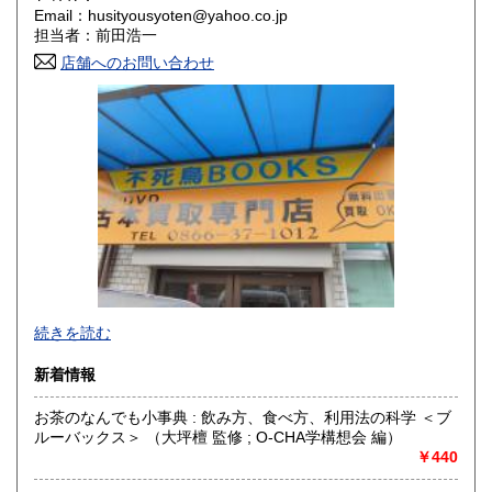
Email：husityousyoten@yahoo.co.jp
担当者：前田浩一
鳥取県
島根県
300円
300円
店舗へのお問い合わせ
岡山県
広島県
300円
300円
山口県
徳島県
300円
300円
香川県
愛媛県
300円
300円
高知県
福岡県
300円
300円
佐賀県
長崎県
300円
300円
不死鳥BOOKSでは、書籍だけでなくCD、DVD、レコード、
熊本県
大分県
300円
300円
続きを読む
ゲーム、おもちゃ、骨董品まであらゆるものの買い取りがで
きます。店主が、日本全国買取にお伺いいたします。お気軽
宮崎県
鹿児島県
新着情報
300円
300円
にお問い合わせください。出張費は、無料です。
お茶のなんでも小事典 : 飲み方、食べ方、利用法の科学 ＜ブ
沖縄県
300円
沿線名：伯備線・桃太郎線(吉備線)
ルーバックス＞ （大坪檀 監修 ; O-CHA学構想会 編）
最寄駅：総社駅
￥440
営業時間：9時から17時
定休日：年中無休