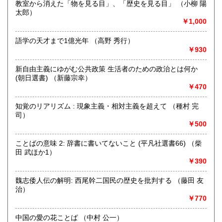
教室から消えた「物を見る目」、「歴史を見る目」 （小柳 陽
太郎）
書籍の買取について
￥1,000
不死鳥BOOKSでは、書籍だけでなくCD、DVD、レコード、
ゲーム、おもちゃ、骨董品まであらゆるものの買い取りがで
語学の天才まで1億光年 （高野 秀行）
きます。店主が、日本全国買取にお伺いいたします。お気軽
￥930
にお問い合わせください。出張費は、無料です。
新自由主義にゆがむ公共政策 生活者のための政治とは何か
(朝日選書) （新藤宗幸）
取り扱い分野
￥470
哲学宗教、歴史、社会科学、自然科学、美術工芸、趣味、外
国書、サブカルチャー、古書一般（その他）
知覚のリアリズム : 現象主義・相対主義を超えて （種村 完
オールジャンル
司）
￥500
ことばの意味 2: 辞書に書いてないこと (平凡社選書66) （柴
田 武ほか1）
￥390
魏志倭人伝の解明: 西尾幹二国民の歴史を批判する （藤田 友
治）
￥770
中国の愛の花ことば （中村 公一）