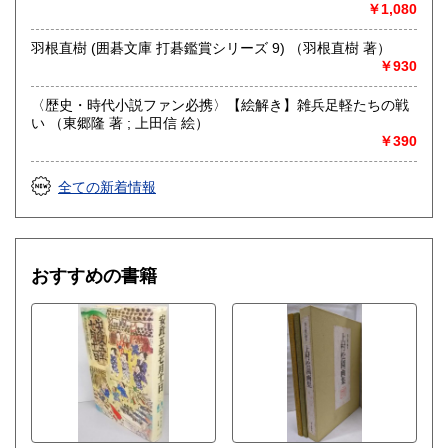
￥1,080
羽根直樹 (囲碁文庫 打碁鑑賞シリーズ 9) （羽根直樹 著）
￥930
〈歴史・時代小説ファン必携〉【絵解き】雑兵足軽たちの戦
い （東郷隆 著 ; 上田信 絵）
￥390
全ての新着情報
おすすめの書籍