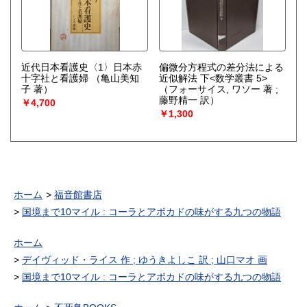
近代日本看護史〈1〉日本赤
偏微分方程式の差分法による
十字社と看護婦
（亀山美知
近似解法 下<数学叢書 5>
子 著）
（フォーサイス, ワソー 著 ;
藤野精一 訳）
￥4,700
￥1,300
ホーム
福音館書店
国境まで10マイル : コーラとアボカドの味がする九つの物語
ホーム
デイヴィッド・ライス 作 ; ゆうきよしこ 訳 ; 山口マオ 画
国境まで10マイル : コーラとアボカドの味がする九つの物語