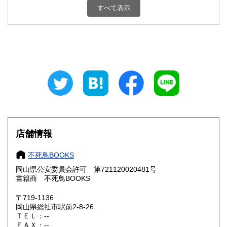
栃木県
群馬県
300円
300円
すべて表示
埼玉県
千葉県
300円
300円
東京都
神奈川県
300円
300円
新潟県
富山県
300円
300円
石川県
福井県
300円
300円
山梨県
長野県
300円
300円
店舗情報
岐阜県
静岡県
300円
300円
不死鳥BOOKS
愛知県
三重県
300円
300円
岡山県公安委員会許可 第721120020481号
書籍商 不死鳥BOOKS
滋賀県
京都府
300円
300円
〒719-1136
大阪府
兵庫県
300円
300円
岡山県総社市駅前2-8-26
ＴＥＬ：--
奈良県
和歌山県
ＦＡＸ：--
300円
300円