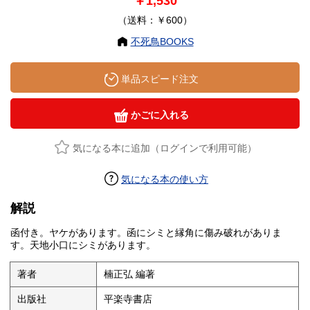
￥1,530
（送料：￥600）
不死鳥BOOKS
単品スピード注文
かごに入れる
気になる本に追加（ログインで利用可能）
気になる本の使い方
解説
函付き。ヤケがあります。函にシミと縁角に傷み破れがありま
す。天地小口にシミがあります。
著者
楠正弘 編著
出版社
平楽寺書店