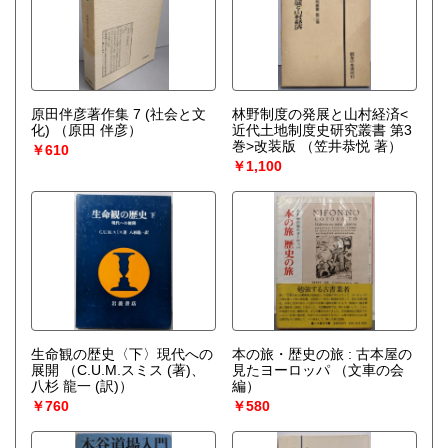
原田伴彦著作集 7 (社会と文
林野制度の発展と山村経済<
化)
（原田 伴彦）
近代土地制度史研究叢書 第3
巻>改装版
（笠井恭悦 著）
￥610
￥1,100
生命観の歴史〈下〉現代への
本の旅・歴史の旅 : 古本屋の
展開
（C.U.M.スミス (著)、
見たヨーロッパ
（文車の会
八杉 龍一 (訳)）
編）
￥760
￥580