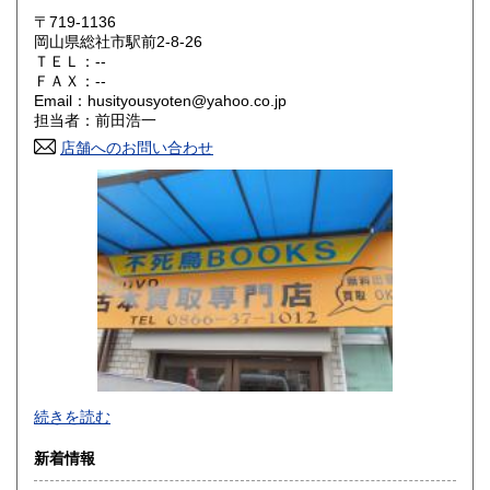
600円
600円
〒719-1136
岡山県総社市駅前2-8-26
鳥取県
島根県
600円
600円
ＴＥＬ：--
ＦＡＸ：--
岡山県
広島県
600円
600円
Email：husityousyoten@yahoo.co.jp
担当者：前田浩一
山口県
徳島県
600円
600円
店舗へのお問い合わせ
香川県
愛媛県
600円
600円
高知県
福岡県
600円
600円
佐賀県
長崎県
600円
600円
熊本県
大分県
600円
600円
宮崎県
鹿児島県
600円
600円
不死鳥BOOKSでは、書籍だけでなくCD、DVD、レコード、
続きを読む
沖縄県
ゲーム、おもちゃ、骨董品まであらゆるものの買い取りがで
600円
きます。店主が、日本全国買取にお伺いいたします。お気軽
新着情報
にお問い合わせください。出張費は、無料です。