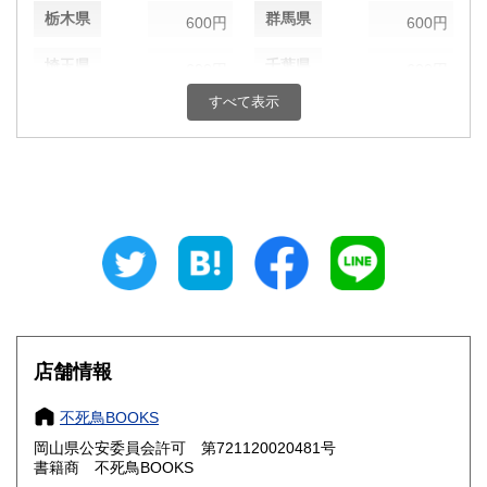
栃木県
群馬県
600円
600円
埼玉県
千葉県
600円
600円
すべて表示
東京都
神奈川県
600円
600円
新潟県
富山県
600円
600円
石川県
福井県
600円
600円
山梨県
長野県
600円
600円
岐阜県
静岡県
600円
600円
愛知県
三重県
600円
600円
店舗情報
滋賀県
京都府
600円
600円
不死鳥BOOKS
大阪府
兵庫県
600円
600円
岡山県公安委員会許可 第721120020481号
書籍商 不死鳥BOOKS
奈良県
和歌山県