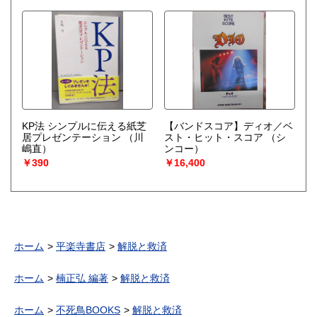
KP法 シンプルに伝える紙芝
【バンドスコア】ディオ／ベ
居プレゼンテーション
（川
スト・ヒット・スコア
（シ
嶋直）
ンコー）
￥390
￥16,400
ホーム
平楽寺書店
解脱と救済
ホーム
楠正弘 編著
解脱と救済
ホーム
不死鳥BOOKS
解脱と救済