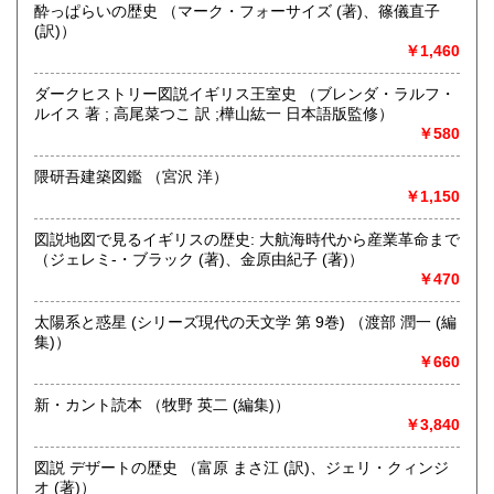
酔っぱらいの歴史 （マーク・フォーサイズ (著)、篠儀直子
沿線名：伯備線・桃太郎線(吉備線)
(訳)）
最寄駅：総社駅
￥1,460
営業時間：9時から17時
定休日：年中無休
ダークヒストリー図説イギリス王室史 （ブレンダ・ラルフ・
ルイス 著 ; 高尾菜つこ 訳 ;樺山紘一 日本語版監修）
書籍の買取について
￥580
不死鳥BOOKSでは、書籍だけでなくCD、DVD、レコード、
ゲーム、おもちゃ、骨董品まであらゆるものの買い取りがで
隈研吾建築図鑑 （宮沢 洋）
きます。店主が、日本全国買取にお伺いいたします。お気軽
￥1,150
にお問い合わせください。出張費は、無料です。
図説地図で見るイギリスの歴史: 大航海時代から産業革命まで
（ジェレミ-・ブラック (著)、金原由紀子 (著)）
取り扱い分野
￥470
哲学宗教、歴史、社会科学、自然科学、美術工芸、趣味、外
国書、サブカルチャー、古書一般（その他）
太陽系と惑星 (シリーズ現代の天文学 第 9巻) （渡部 潤一 (編
オールジャンル
集)）
￥660
新・カント読本 （牧野 英二 (編集)）
￥3,840
図説 デザートの歴史 （富原 まさ江 (訳)、ジェリ・クィンジ
オ (著)）