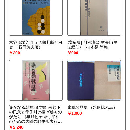
木谷道場入門 6 形勢判断とヨ
[増補版] 判例演習 民法1 (民
セ
（石田芳夫著）
法総則)
（柚木馨 等編）
￥390
￥900
遥かなる朝鮮38度線 :占領下
扇絵名品集
（水尾比呂志）
の民衆と母子引き揚げ絵もの
￥1,680
がたり
（早野朝子 著 ; 平和
のための大阪の戦争展実行委
員会 編）
￥2,240