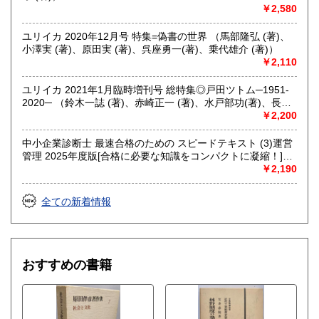
￥2,580
ユリイカ 2020年12月号 特集=偽書の世界 （馬部隆弘 (著)、
小澤実 (著)、原田実 (著)、呉座勇一(著)、乗代雄介 (著)）
￥2,110
ユリイカ 2021年1月臨時増刊号 総特集◎戸田ツトム─1951-
2020─ （鈴木一誌 (著)、赤崎正一 (著)、水戸部功(著)、長田
年仲 (著)、川名潤 (著)）
￥2,200
中小企業診断士 最速合格のための スピードテキスト (3)運営
管理 2025年度版[合格に必要な知識をコンパクトに凝縮！]
(TAC出版) （ＴＡＣ中小企業診断士講座）
￥2,190
全ての新着情報
おすすめの書籍