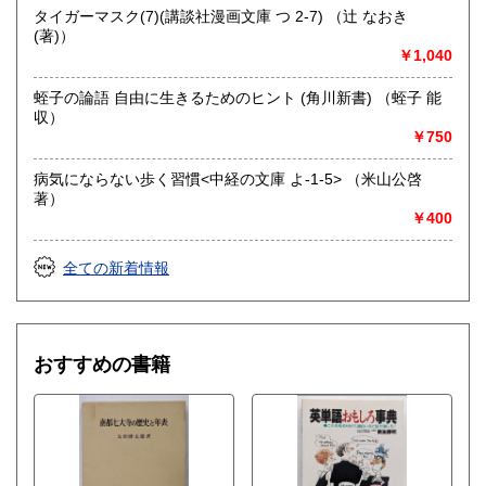
タイガーマスク(7)(講談社漫画文庫 つ 2-7) （辻 なおき
(著)）
￥1,040
蛭子の論語 自由に生きるためのヒント (角川新書) （蛭子 能
収）
￥750
病気にならない歩く習慣<中経の文庫 よ-1-5> （米山公啓
著）
￥400
全ての新着情報
おすすめの書籍