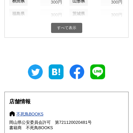
秋田県
山形県
300円
300円
福島県
茨城県
300円
300円
栃木県
群馬県
300円
300円
すべて表示
埼玉県
千葉県
300円
300円
東京都
神奈川県
300円
300円
新潟県
富山県
300円
300円
石川県
福井県
300円
300円
山梨県
長野県
300円
300円
店舗情報
岐阜県
静岡県
300円
300円
不死鳥BOOKS
愛知県
三重県
300円
300円
岡山県公安委員会許可 第721120020481号
書籍商 不死鳥BOOKS
滋賀県
京都府
300円
300円