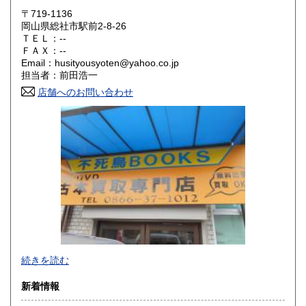
〒719-1136
大阪府
兵庫県
300円
300円
岡山県総社市駅前2-8-26
ＴＥＬ：--
奈良県
和歌山県
ＦＡＸ：--
300円
300円
Email：husityousyoten@yahoo.co.jp
担当者：前田浩一
鳥取県
島根県
300円
300円
店舗へのお問い合わせ
岡山県
広島県
300円
300円
山口県
徳島県
300円
300円
香川県
愛媛県
300円
300円
高知県
福岡県
300円
300円
佐賀県
長崎県
300円
300円
不死鳥BOOKSでは、書籍だけでなくCD、DVD、レコード、
熊本県
大分県
300円
300円
続きを読む
ゲーム、おもちゃ、骨董品まであらゆるものの買い取りがで
きます。店主が、日本全国買取にお伺いいたします。お気軽
宮崎県
鹿児島県
新着情報
300円
300円
にお問い合わせください。出張費は、無料です。