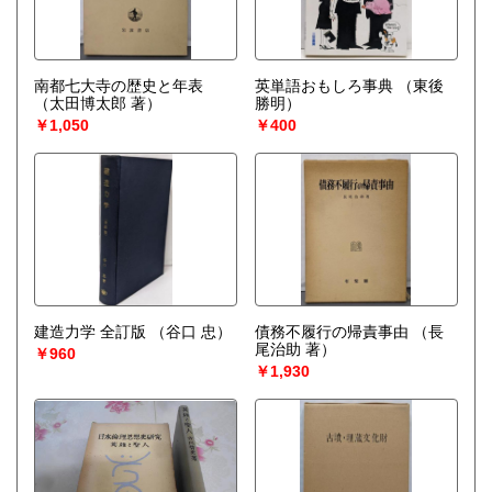
南都七大寺の歴史と年表
英単語おもしろ事典
（東後
（太田博太郎 著）
勝明）
￥1,050
￥400
建造力学 全訂版
（谷口 忠）
債務不履行の帰責事由
（長
尾治助 著）
￥960
￥1,930