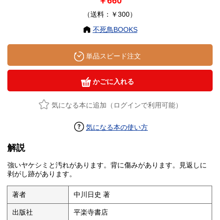
￥660
（送料：￥300）
不死鳥BOOKS
単品スピード注文
かごに入れる
気になる本に追加（ログインで利用可能）
気になる本の使い方
解説
強いヤケシミと汚れがあります。背に傷みがあります。見返しに
剥がし跡があります。
著者
中川日史 著
出版社
平楽寺書店