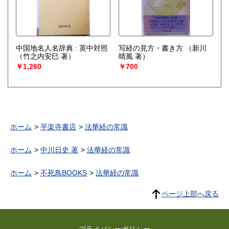
中国地名人名辞典 : 英中対照
写経の見方・書き方
（新川
（竹之内安巳 著）
晴風 著）
￥1,260
￥700
ホーム
平楽寺書店
法華経の常識
ホーム
中川日史 著
法華経の常識
ホーム
不死鳥BOOKS
法華経の常識
ページ上部へ戻る
プライバシーポリシー