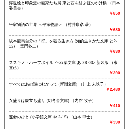
浮世絵と印象派の画家たち展 東と西を結ぶ虹のかけ橋 （日本
沖縄県
300円
沿線名：伯備線・桃太郎線(吉備線)
委員会）
最寄駅：総社駅
￥850
営業時間：9時から17時
定休日：年中無休
平家物語の世界 ＜平家物語＞ （村井康彦 著）
￥680
書籍の買取について
不死鳥BOOKSでは、書籍だけでなくCD、DVD、レコード、
坂本龍馬自分の「壁」を破る生き方 (知的生きかた文庫 と2-
ゲーム、おもちゃ、骨董品まであらゆるものの買い取りがで
12) （童門冬二）
きます。店主が、日本全国買取にお伺いいたします。お気軽
￥630
にお問い合わせください。出張費は、無料です。
ススキノ・ハーフボイルド<双葉文庫 あ-38-03> 新装版 （東
直己）
取り扱い分野
￥390
哲学宗教、歴史、社会科学、自然科学、美術工芸、趣味、外
国書、サブカルチャー、古書一般（その他）
すべてはあの謎にむかって (新潮文庫) （川上 未映子）
オールジャンル
￥2,480
女盛りは腹立ち盛り (幻冬舎文庫) （内館 牧子）
￥410
運命のひと (小学館文庫 や 2-15) （山本 甲士）
￥390