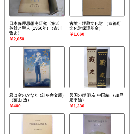
日本倫理思想史研究〈第3〉
古墳・埋蔵文化財
（京都府
英雄と聖人 (1958年)
（古川
文化財保護基金）
哲史）
￥1,060
￥2,050
君は空のかなた (幻冬舎文庫)
興国の礎 戦友 中国編
（加戸
（葉山 透）
宏平編）
￥400
￥1,230