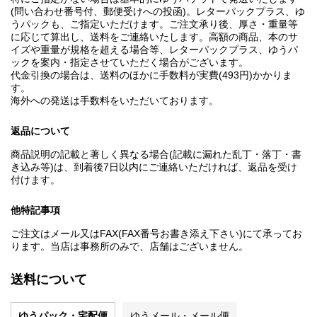
(問い合わせ番号付、郵便受けへの投函)。レターパックプラス、ゆ
うパックも、ご指定いただけます。ご注文承り後、厚さ・重量等
に応じて算出し、送料をご連絡いたします。高額の商品、本のサ
イズや重量が規格を超える場合等、レターパックプラス、ゆうパ
ックを案内・指定させていただく場合がございます。
代金引換の場合は、送料のほかに手数料が実費(493円)かかりま
す。
海外への発送は手数料をいただいております。
返品について
商品説明の記載と著しく異なる場合(記載に漏れた乱丁・落丁・書
き込み等)は、到着後7日以内にご連絡いただければ、返品を受け
付けます。
他特記事項
ご注文はメール又はFAX(FAX番号お書き添え下さい)にて承ってお
ります。当店は事務所のみで、店舗はございません。
送料について
ゆうパック・宅配便
ゆうメール・メール便