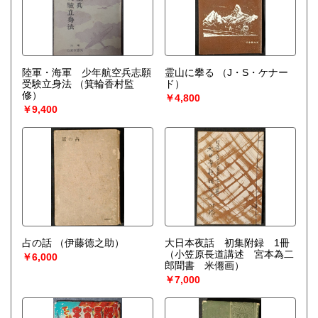
陸軍・海軍 少年航空兵志願
霊山に攀る
（J・S・ケナー
受験立身法
（箕輪香村監
ド）
修）
￥4,800
￥9,400
占の話
（伊藤徳之助）
大日本夜話 初集附録 1冊
（小笠原長道講述 宮本為二
￥6,000
郎聞書 米僊画）
￥7,000