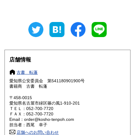
山梨県
長野県
700円
700円
岐阜県
静岡県
700円
700円
愛知県
三重県
640円
700円
滋賀県
京都府
700円
700円
店舗情報
大阪府
兵庫県
700円
700円
古書 転蓬
奈良県
和歌山県
700円
700円
愛知県公安委員会 第541180901900号
書籍商 古書 転蓬
鳥取県
島根県
810円
810円
〒458-0015
岡山県
広島県
810円
810円
愛知県名古屋市緑区篠の風1-910-201
ＴＥＬ：052-700-7720
ＦＡＸ：052-700-7720
山口県
徳島県
810円
810円
Email：order@kosho-tenpoh.com
担当者：西尾 幸子
香川県
愛媛県
810円
810円
店舗へのお問い合わせ