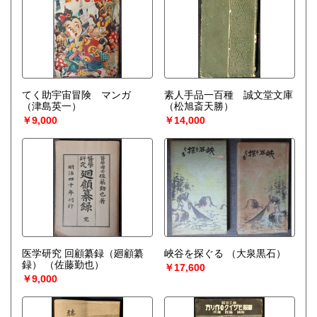
てく助宇宙冒険 マンガ
素人手品一百種 誠文堂文庫
（津島英一）
（松旭斎天勝）
￥9,000
￥14,000
医学研究 回顧纂録（廻顧纂
峽谷を探ぐる
（大泉黒石）
録）
（佐藤勤也）
￥17,600
￥9,000