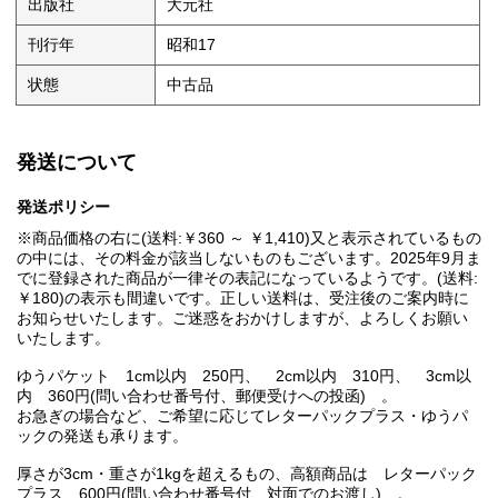
出版社
大元社
刊行年
昭和17
状態
中古品
発送について
発送ポリシー
※商品価格の右に(送料:￥360 ～ ￥1,410)又と表示されているもの
の中には、その料金が該当しないものもございます。2025年9月ま
でに登録された商品が一律その表記になっているようです。(送料:
￥180)の表示も間違いです。正しい送料は、受注後のご案内時に
お知らせいたします。ご迷惑をおかけしますが、よろしくお願い
いたします。
ゆうパケット 1cm以内 250円、 2cm以内 310円、 3cm以
内 360円(問い合わせ番号付、郵便受けへの投函) 。
お急ぎの場合など、ご希望に応じてレターパックプラス・ゆうパ
ックの発送も承ります。
厚さが3cm・重さが1kgを超えるもの、高額商品は レターパック
プラス 600円(問い合わせ番号付、対面でのお渡し) 。