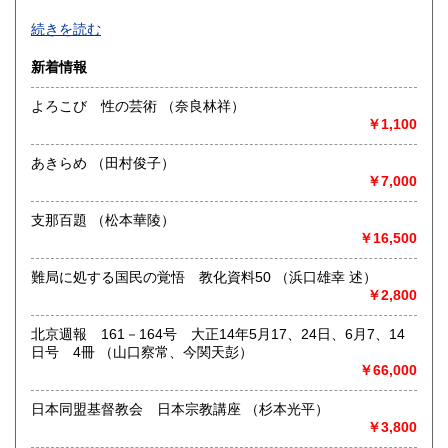
高知県
福岡県
近代文学、海外文学、探偵・幻想・SF、美術、絵本・児童
810円
970円
続きを読む
書、オカルティズムなど。
面白い本、変った本を取り揃えるように努力しております。
佐賀県
長崎県
970円
970円
新着情報
HPもぜひご覧下さいませ。
熊本県
大分県
よろこび 性の芸術 （奈良林祥）
970円
970円
沿線名：-
￥1,100
最寄駅：-
宮崎県
鹿児島県
営業時間：-
970円
970円
あきらめ （田村俊子）
定休日：不定休
￥7,000
沖縄県
1,270円
書籍の買取について
支那百題 （松本華陵）
古い本を買取いたします。和本から明治・大正・昭和初期の
￥16,500
近代文学(小説・詩集・歌集・句集)、SF・ミステリなどの大
衆小説、美術書、宗教書、児童書、雑誌、写真や資料・地図
難局に処する国民の覚悟 教化資料50 （浜口雄幸 述）
などの紙もの等は大歓迎。しっかりと査定させていただきま
￥2,800
す。お気軽にご相談ください。
北京週報 161－164号 大正14年5月17、24日、6月7、14
取り扱い分野
日号 4冊 （山口察常、今関天彭）
￥66,000
美術工芸、国語国文、外国文学、趣味、古書一般（その他）
日本同盟基督教会 日本宗教講座 （杉本光平）
￥3,800