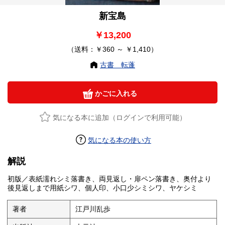
新宝島
￥13,200
（送料：￥360 ～ ￥1,410）
古書 転蓬
かごに入れる
気になる本に追加（ログインで利用可能）
気になる本の使い方
解説
初版／表紙濡れシミ落書き、両見返し・扉ペン落書き、奥付より
後見返しまで用紙シワ、個人印、小口少シミシワ、ヤケシミ
著者
江戸川乱歩