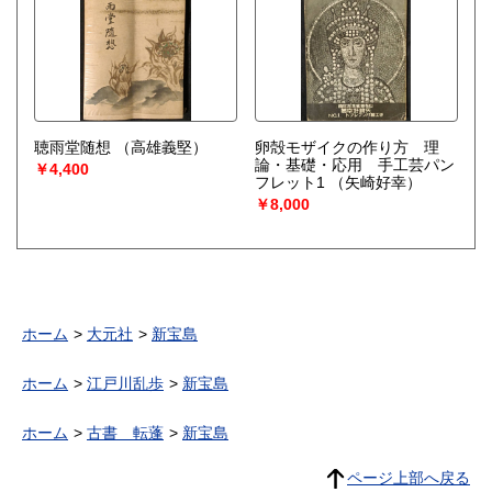
聴雨堂随想
（高雄義堅）
卵殻モザイクの作り方 理
論・基礎・応用 手工芸パン
￥4,400
フレット1
（矢崎好幸）
￥8,000
ホーム
大元社
新宝島
ホーム
江戸川乱歩
新宝島
ホーム
古書 転蓬
新宝島
ページ上部へ戻る