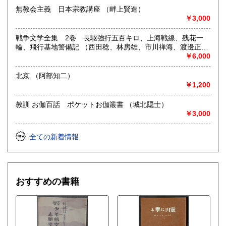
無教会主義 日本宗教講座 （畔上賢造）
￥3,000
戦争文学全集 2巻 長駆強行五百キロ、上海戦線、残花一
輪、飛行基地警備記 （西田稔、林房雄、市川禅海、渡邊正
治）
￥6,000
北京 （阿部知二）
￥1,200
教訓 お伽百話 ポケットお伽叢書 （城北隠士）
￥3,000
全ての新着情報
おすすめの書籍