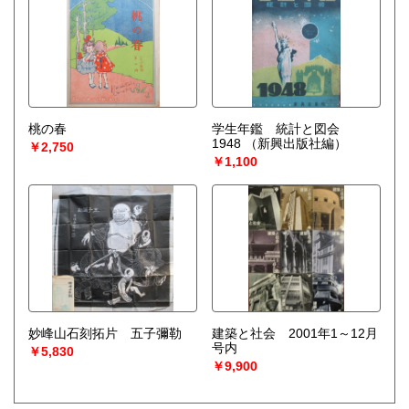
桃の春
学生年鑑 統計と図会
1948
（新興出版社編）
￥2,750
￥1,100
妙峰山石刻拓片 五子彌勒
建築と社会 2001年1～12月
号内
￥5,830
￥9,900