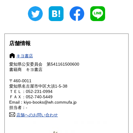
岐阜県
静岡県
910円
910円
愛知県
三重県
910円
910円
滋賀県
京都府
910円
910円
大阪府
兵庫県
910円
910円
店舗情報
奈良県
和歌山県
910円
910円
キヨ書店
愛知県公安委員会 第541161500600
鳥取県
島根県
1,180円
1,180円
書籍商 キヨ書店
岡山県
広島県
1,180円
1,180円
〒460-0011
愛知県名古屋市中区大須1-5-38
ＴＥＬ：052-231-0994
山口県
徳島県
1,180円
1,180円
ＦＡＸ：052-740-5449
Email：kiyo-books@wh.commufa.jp
香川県
愛媛県
1,180円
1,180円
担当者：-
店舗へのお問い合わせ
高知県
福岡県
1,180円
1,180円
佐賀県
長崎県
1,180円
1,180円