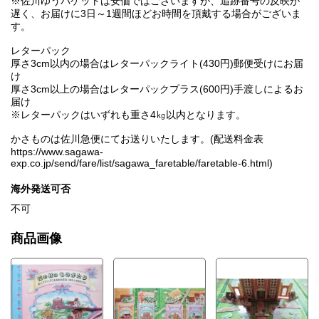
※佐川ゆうパケットは安価ではございますが、追跡番号の反映が
遅く、お届けに3日～1週間ほどお時間を頂戴する場合がございま
す。
レターパック
厚さ3cm以内の場合はレターパックライト(430円)郵便受けにお届
け
厚さ3cm以上の場合はレターパックプラス(600円)手渡しによるお
届け
※レターパックはいずれも重さ4㎏以内となります。
かさものは佐川急便にてお送りいたします。(配送料金表
https://www.sagawa-
exp.co.jp/send/fare/list/sagawa_faretable/faretable-6.html)
海外発送可否
不可
商品画像