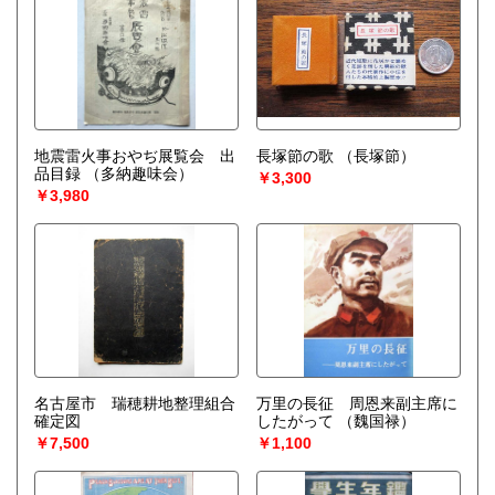
地震雷火事おやぢ展覧会 出
長塚節の歌
（長塚節）
品目録
（多納趣味会）
￥3,300
￥3,980
名古屋市 瑞穂耕地整理組合
万里の長征 周恩来副主席に
確定図
したがって
（魏国禄）
￥7,500
￥1,100