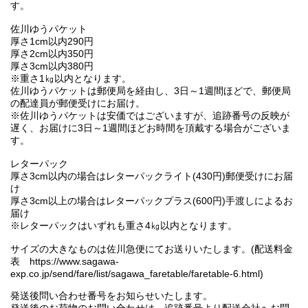
す。
佐川ゆうパケット
厚さ1cm以内290円
厚さ2cm以内350円
厚さ3cm以内380円
※重さ1㎏以内となります。
佐川ゆうパケットは郵便局を経由し、3日～1週間ほどで、郵便局
の配達員が郵便受けにお届け。
※佐川ゆうパケットは安価ではございますが、追跡番号の反映が
遅く、お届けに3日～1週間ほどお時間を頂戴する場合がございま
す。
レターパック
厚さ3cm以内の場合はレターパックライト(430円)郵便受けにお届
け
厚さ3cm以上の場合はレターパックプラス(600円)手渡しによるお
届け
※レターパックはいずれも重さ4㎏以内となります。
サイズの大きなものは佐川急便にてお送りいたします。(配送料金
表 https://www.sagawa-
exp.co.jp/send/fare/list/sagawa_faretable/faretable-6.html)
発送後問い合わせ番号をお知らせいたします。