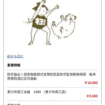
熊本県
大分県
1,180円
1,180円
宮崎県
鹿児島県
1,180円
1,180円
沖縄県
1,914円
-
続きを読む
沿線名：大須観音駅4番出口 徒歩5分
新着情報
最寄駅：名古屋市営地下鉄鶴舞線
営業時間：12:00～18:00
防空協会々員章御親授式並警防団及防空監視隊御視閲 岐阜
定休日：火曜日定休(仕入れのため不定休となる場合がござい
県警防課記念写真帖
ます)
￥10,000
書籍の買取について
豊川市商工名鑑 1960 （豊川市商工課）
美術関係、建築関係資料等扱っております。
￥5,500
また、江戸期からの古地図、刷り物など、視覚的に当時の様
子がわかる資料に力を入れております。