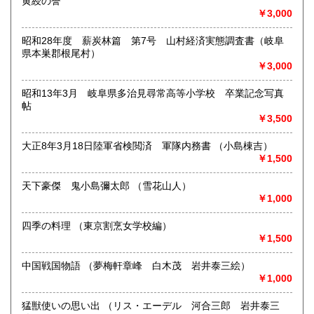
黄綬の誉
一般書や、専門書の扱いもございます。
￥3,000
店頭へのお持ち込み、宅配便でのご送付のいずれも承りま
す。
昭和28年度 薪炭林篇 第7号 山村経済実態調査書（岐阜
どうぞお気軽にご相談ください。
県本巣郡根尾村）
￥3,000
取り扱い分野
昭和13年3月 岐阜県多治見尋常高等小学校 卒業記念写真
歴史、社会科学、自然科学、美術工芸、国語国文、古典籍、
帖
近代文献、趣味、サブカルチャー、古書一般（その他）
￥3,500
大正8年3月18日陸軍省検閲済 軍隊内務書 （小島棟吉）
￥1,500
天下豪傑 鬼小島彌太郎 （雪花山人）
￥1,000
四季の料理 （東京割烹女学校編）
￥1,500
中国戦国物語 （夢梅軒章峰 白木茂 岩井泰三絵）
￥1,000
猛獣使いの思い出 （リス・エーデル 河合三郎 岩井泰三