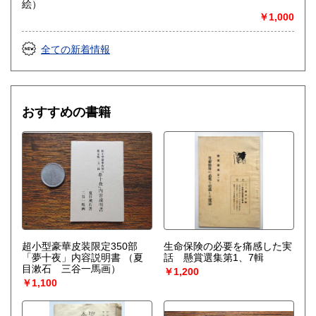
絵）
￥1,000
全ての新着情報
おすすめの書籍
超小型豪華皮装限定350部
生命保険の必要を痛感した実
「夢十夜」内容説明書
（夏
話 懸賞選集第1、7輯
目漱石 三谷一馬画）
￥1,200
￥1,100