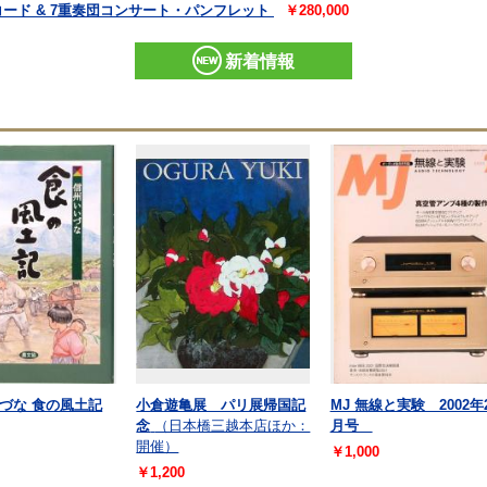
ード & 7重奏団コンサート・パンフレット
￥280,000
新着情報
づな 食の風土記
小倉遊亀展 パリ展帰国記
MJ 無線と実験 2002年
念
（日本橋三越本店ほか：
月号
開催）
￥1,000
￥1,200