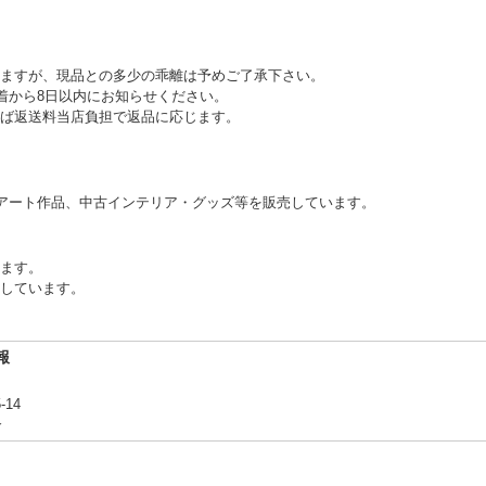
ますが、現品との多少の乖離は予めご了承下さい。
到着から8日以内にお知らせください。
ば返送料当店負担で返品に応じます。
アート作品、中古インテリア・グッズ等を販売しています。
ります。
しています。
報
-14
合