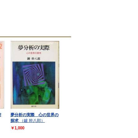
2
夢分析の実際 心の世界の
探求
（鑪 幹八郎）
￥1,000