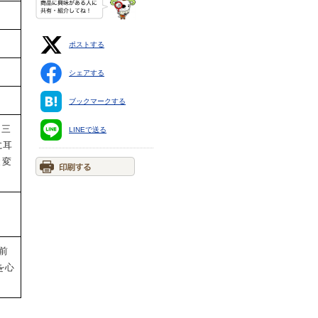
ポストする
シェアする
ブックマークする
、三
LINEで送る
に耳
と変
前
を心