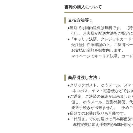
書籍の購入について
支払方法等：
●当店では国内送料は無料です。 (特
但し、お客様が配送方法をご指定に
●『キャリア決済、クレジットカード
受注後に在庫確認の上、ご決済ペー
お支払い金額を御案内します。
マイページでキャリア決済、カード
商品引渡し方法：
●クリックポスト、ゆうメール、スマ
ネコポス、ヤマト宅急便などでお届
●ご送金、ご決済の確認が出来ました
但し、ゆうメール、定形外郵便、代
発送手続きが出来ません。
●店頭でのお受け取りも可能です。
●「代引き」でのお届けは日本郵便(ゆ
送料実費に加え手数料が500円掛か