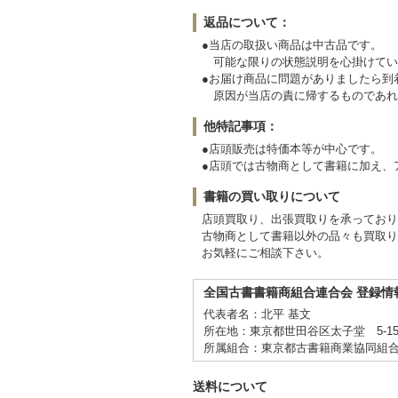
返品について：
●当店の取扱い商品は中古品です。
可能な限りの状態説明を心掛けてい
●お届け商品に問題がありましたら
原因が当店の責に帰するものであれ
他特記事項：
●店頭販売は特価本等が中心です。
●店頭では古物商として書籍に加え、
書籍の買い取りについて
店頭買取り、出張買取りを承ってお
古物商として書籍以外の品々も買取り
お気軽にご相談下さい。
全国古書書籍商組合連合会 登録情
代表者名：北平 基文
所在地：東京都世田谷区太子堂 5-15
所属組合：東京都古書籍商業協同組
送料について