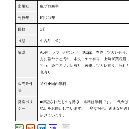
出版社
虫プロ商事
刊行年
昭和47年
冊数
1冊
状態
中古品（並）
解説
A5判、ソフトバウンド、362pp、本体：ツカレ有り
方に強ヤケと汚れ、本文：ヤケ有り、上角10葉程度
折れ、経年のツカレ有り、表紙：ツカレ有り、汚れ
色有り
販売条件
送料◆国内無料
等
発送ポリ
■特記されたものを除き、送料は無料です。 代金は
シー
払いをお願いしています。 丁寧な梱包、迅速な発送
掛けています。