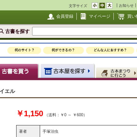
お知らせ
文字サイズ
会員登録
マイページ
買い
古書を探す
アイエル
￥1,150
（送料：￥0 ～ ￥600）
著者
手塚治虫