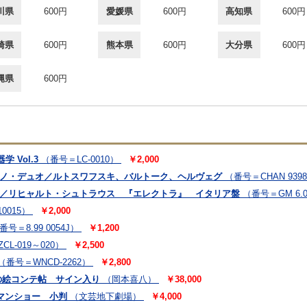
川県
600円
愛媛県
600円
高知県
600円
崎県
600円
熊本県
600円
大分県
600円
縄県
600円
 Vol.3
（番号＝LC-0010）
￥2,000
アノ・デュオ／ルトスワフスキ、バルトーク、ヘルヴェグ
（番号＝CHAN 939
ン／リヒャルト・シュトラウス 『エレクトラ』 イタリア盤
（番号＝GM 6.0
0015）
￥2,000
番号＝8.99 0054J）
￥1,200
CL-019～020）
￥2,500
（番号＝WNCD-2262）
￥2,800
の絵コンテ帖 サイン入り
（岡本喜八）
￥38,000
マンショー 小判
（文芸地下劇場）
￥4,000