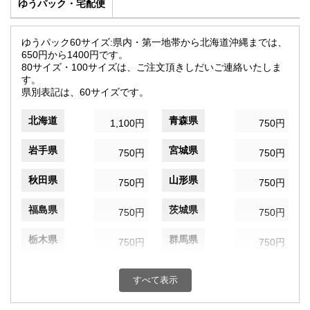
ゆうパック・宅配便
ゆうパック60サイズ:県内・第一地帯から北海道沖縄までは、
650円から1400円です。
80サイズ・100サイズは、ご注文頂きしだいご連絡いたしま
す。
県別表記は、60サイズです。
北海道
青森県
1,100円
750円
岩手県
宮城県
750円
750円
秋田県
山形県
750円
750円
福島県
茨城県
750円
750円
栃木県
群馬県
750円
750円
埼玉県
千葉県
750円
750円
すべて表示
東京都
神奈川県
750円
750円