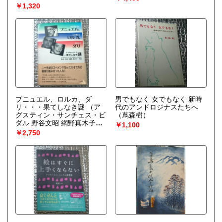
￥1,320
ブニュエル、ロルカ、ダ
男でもなく 女でもなく 新時
リ・・・果てしなき謎
（ア
代のアンドロジナスたちへ
グスティン・サンチェス・ビ
（蔦森樹）
ダル 野谷文昭 網野真木子
￥1,100
訳）
￥2,750