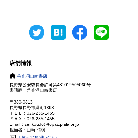
新潟県
富山県
750円
750円
石川県
福井県
750円
750円
山梨県
長野県
750円
650円
岐阜県
静岡県
750円
750円
愛知県
三重県
店舗情報
750円
800円
滋賀県
京都府
800円
800円
善光洞山崎書店
長野県公安委員会許可第481019505060号
大阪府
兵庫県
800円
800円
書籍商 善光洞山崎書店
奈良県
和歌山県
〒380-0813
800円
800円
長野県長野市緑町1398
ＴＥＬ：026-235-1455
鳥取県
島根県
900円
900円
ＦＡＸ：026-235-1455
Email：zenkoudo@topaz.plala.or.jp
岡山県
広島県
900円
900円
担当者：山崎 晴樹
店舗へのお問い合わせ