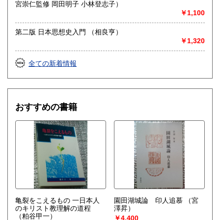
宮崇仁監修 岡田明子 小林登志子）
￥1,100
第二版 日本思想史入門 （相良亨）
￥1,320
全ての新着情報
おすすめの書籍
亀裂をこえるもの 一日本人
園田湖城論 印人追慕
（宮
のキリスト教理解の道程
澤昇）
（粕谷甲一）
￥4,400