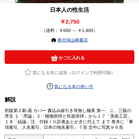
日本人の性生活
￥2,750
（送料：￥650 ～ ￥1,400）
善光洞山崎書店
かごに入れる
気になる本に追加（ログインで利用可能）
気になる本の使い方
解説
初版第２刷 函 カバー 書込み線引き等無し極美 第一、ニ、三版の
序文 １「序論」２「植物崇拝と性器崇拝」から１７「美術工芸」
１８「結論」注、付録ⅠⅡ訳者あとがきに代えて まで 巻末に「事
項索引、人名索引、日本の地名索引」７頁 文中に写真９６頁