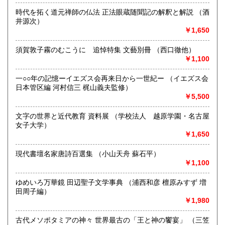
沿線名：信越線 長野電鉄
時代を拓く道元禅師の仏法 正法眼蔵随聞記の解釈と解説 （酒
最寄駅：長野駅 5分 長野電鉄市役所前駅1分
井源次）
営業時間：10:00〜19:00fax受付10時より19時
￥1,650
定休日：毎日曜日と第3月曜日
須賀敦子霧のむこうに 追悼特集 文藝別冊 （西口徹他）
書籍の買取について
￥1,100
ご一報くださいませ、誠意をもって対応いたします。是非ご
利用くださいませ。
一○○年の記憶ーイエズス会再来日から一世紀ー （イエズス会
日本管区編 河村信三 梶山義夫監修）
￥5,500
取り扱い分野
哲学宗教、歴史、美術工芸、外国文学、古書一般（その他）
文字の世界と近代教育 資料展 （学校法人 越原学園・名古屋
女子大学）
￥1,650
現代書壇名家唐詩百選集 （小山天舟 蘇石平）
￥1,100
ゆめいろ万華鏡 田辺聖子文学事典 （浦西和彦 檀原みすず 増
田周子編）
￥1,980
古代メソポタミアの神々 世界最古の「王と神の饗宴」 （三笠