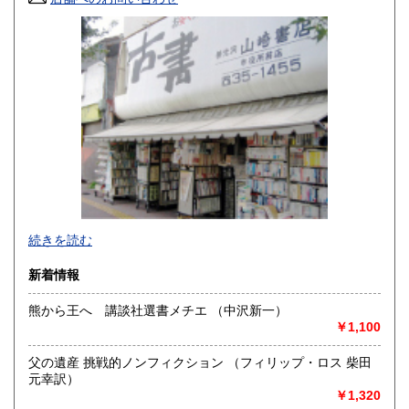
山口県
徳島県
900円
900円
香川県
愛媛県
900円
900円
高知県
福岡県
900円
1,100円
佐賀県
長崎県
1,100円
1,100円
熊本県
大分県
1,100円
1,100円
宮崎県
鹿児島県
1,100円
1,100円
続きを読む
沖縄県
1,400円
新着情報
熊から王へ 講談社選書メチエ （中沢新一）
￥1,100
長野県に関する書籍はおまかせください、在庫豊富にござい
ます。問い合わせくださいませ。他、古書全般広く取扱って
父の遺産 挑戦的ノンフィクション （フィリップ・ロス 柴田
おります。
元幸訳）
国外取引は致しません。
￥1,320