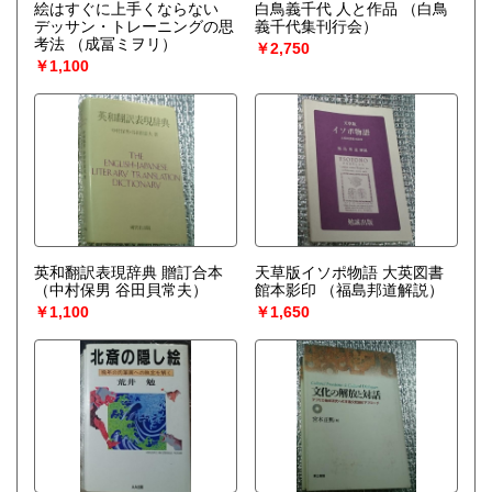
絵はすぐに上手くならない
白鳥義千代 人と作品
（白鳥
デッサン・トレーニングの思
義千代集刊行会）
考法
（成冨ミヲリ）
￥2,750
￥1,100
英和翻訳表現辞典 贈訂合本
天草版イソポ物語 大英図書
（中村保男 谷田貝常夫）
館本影印
（福島邦道解説）
￥1,100
￥1,650