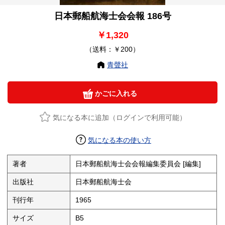
日本郵船航海士会会報 186号
￥1,320
（送料：￥200）
青聲社
かごに入れる
気になる本に追加（ログインで利用可能）
気になる本の使い方
著者
日本郵船航海士会会報編集委員会 [編集]
出版社
日本郵船航海士会
刊行年
1965
サイズ
B5