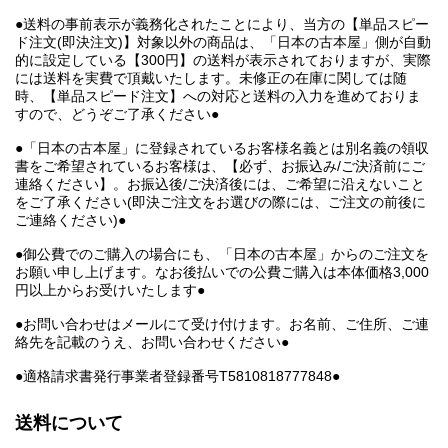
●送料の事前表示が義務化されたことにより、当方の【単品スピー
ド注文(即決注文)】対象以外の商品は、「日本の古本屋」側が自動
的に設定している【300円】の送料が表示されておりますが、実際
には送料を実費で頂戴いたします。未修正の在庫に関しては随
時、【単品スピード注文】への対応と送料の入力を進めておりま
すので、どうぞご了承ください●
●「日本の古本屋」に登録されているお客様名義とは別名義の領収
書をご希望されているお客様は、【必ず、お振込み/ご決済前にご
連絡ください】。お振込後/ご決済後には、ご希望に沿えないこと
をご了承ください(即決ご注文をお選びの際には、ご注文の前後に
ご連絡ください)●
●御公費でのご購入の場合にも、「日本の古本屋」からのご注文を
お願い申し上げます。なお後払いでの公費ご購入は本体価格3,000
円以上からお受けいたします●
●お問い合わせはメールにて受け付けます。お名前、ご住所、ご連
絡先を記載のうえ、お問い合わせください●
●適格請求書発行事業者登録番号T5810818777848●
送料について