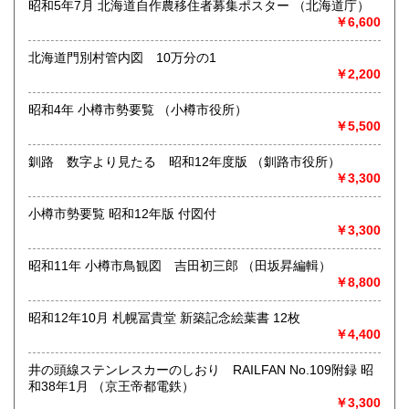
昭和5年7月 北海道自作農移住者募集ポスター （北海道庁）
●土・日・祝休&不定休●
￥6,600
●代引発送はおこなっておりません●
北海道門別村管内図 10万分の1
￥2,200
●送料の事前表示が義務化されたことにより、当方の【単品ス
ピード注文(即決注文)】対象以外の商品は、「日本の古本
昭和4年 小樽市勢要覧 （小樽市役所）
屋」側が自動的に設定している【300円】の送料が表示され
￥5,500
ておりますが、実際には送料を実費で頂戴いたします。未修
正の在庫に関しては随時、【単品スピード注文】への対応と
送料の入力を進めておりますので、どうぞご了承ください●
釧路 数字より見たる 昭和12年度版 （釧路市役所）
￥3,300
●「日本の古本屋」に登録されているお客様名義とは別名義の
領収書をご希望されているお客様は、【必ず、お振込み/ご決
小樽市勢要覧 昭和12年版 付図付
済前にご連絡ください】。お振込後/ご決済後には、ご希望に
￥3,300
沿えないことをご了承ください(即決ご注文をお選びの際に
は、ご注文の前後にご連絡ください)●
昭和11年 小樽市鳥観図 吉田初三郎 （田坂昇編輯）
￥8,800
●御公費でのご購入の場合にも、「日本の古本屋」からのご注
文をお願い申し上げます。なお後払いでの公費ご購入は本体
昭和12年10月 札幌冨貴堂 新築記念絵葉書 12枚
価格3,000円以上からお受けいたします●
￥4,400
●お問い合わせはメールにて受け付けます。お名前、ご住所、
ご連絡先を記載のうえ、お問い合わせください●
井の頭線ステンレスカーのしおり RAILFAN No.109附録 昭
和38年1月 （京王帝都電鉄）
●適格請求書発行事業者登録番号T5810818777848●
￥3,300