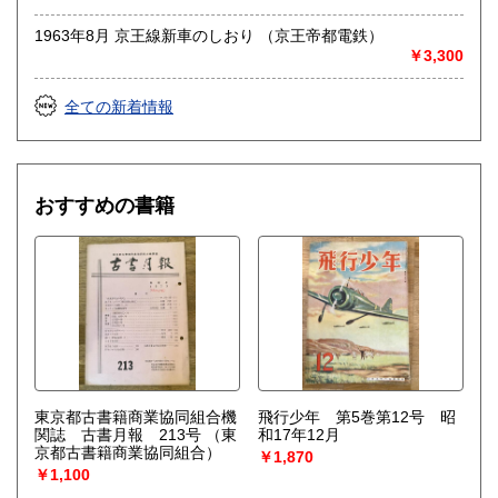
沿線名：-
1963年8月 京王線新車のしおり （京王帝都電鉄）
最寄駅：-
￥3,300
営業時間：不定
定休日：土日祝休&不定休
全ての新着情報
書籍の買取について
-
おすすめの書籍
取り扱い分野
古書一般（その他）
東京都古書籍商業協同組合機
飛行少年 第5巻第12号 昭
関誌 古書月報 213号
（東
和17年12月
京都古書籍商業協同組合）
￥1,870
￥1,100