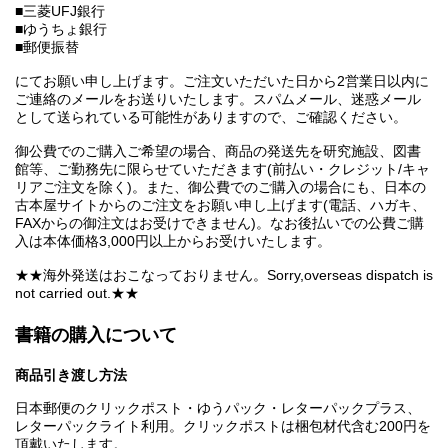
■三菱UFJ銀行
■ゆうちょ銀行
■郵便振替
にてお願い申し上げます。ご注文いただいた日から2営業日以内に
ご連絡のメールをお送りいたします。スパムメール、迷惑メール
として送られている可能性がありますので、ご確認ください。
御公費でのご購入ご希望の場合、商品の発送先を研究施設、図書
館等、ご勤務先に限らせていただきます(前払い・クレジット/キャ
リアご注文を除く)。また、御公費でのご購入の場合にも、日本の
古本屋サイトからのご注文をお願い申し上げます(電話、ハガキ、
FAXからの御注文はお受けできません)。なお後払いでの公費ご購
入は本体価格3,000円以上からお受けいたします。
★★海外発送はおこなっておりません。Sorry,overseas dispatch is
not carried out.★★
書籍の購入について
商品引き渡し方法
日本郵便のクリックポスト・ゆうパック・レターパックプラス、
レターパックライト利用。クリックポストは梱包材代含む200円を
頂戴いたします。