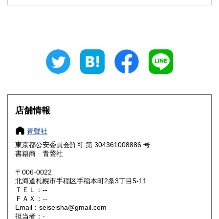
石川県
福井県
200円
200円
山梨県
長野県
200円
200円
岐阜県
静岡県
200円
200円
愛知県
三重県
200円
200円
滋賀県
京都府
200円
200円
大阪府
兵庫県
200円
200円
店舗情報
奈良県
和歌山県
200円
200円
青聲社
東京都公安委員会許可 第 304361008886 号
鳥取県
島根県
200円
200円
書籍商 青聲社
岡山県
広島県
200円
200円
〒006-0022
北海道札幌市手稲区手稲本町2条3丁目5-11
ＴＥＬ：--
山口県
徳島県
200円
200円
ＦＡＸ：--
Email：seiseisha@gmail.com
香川県
愛媛県
200円
200円
担当者：-