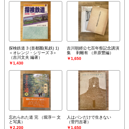
探検鉄道 3 (首都圏(私鉄) 1)
吉川朝經公七百年祭記念講演
＜オレンジ・シリーズ 3＞
集 剥離有
（井原豐編）
（吉川文夫 編著）
￥1,650
￥1,430
忘れられた道 完
（堀淳一 文
人はパンだけで生きない
と写真）
（菅円吉著）
￥2,200
￥1,650