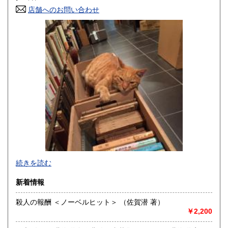
店舗へのお問い合わせ
高知県
福岡県
200円
200円
佐賀県
長崎県
200円
200円
熊本県
大分県
200円
200円
宮崎県
鹿児島県
200円
200円
沖縄県
200円
事務所営業です(店舗はございません)。
続きを読む
「日本の古本屋」上に登録されている書籍は、遠方の倉庫に
新着情報
て管理しており、登録住所にはございません。また電話、ハ
ガキ、FAXでのご注文、ご質問等はお受けできません。ご了
殺人の報酬 ＜ノーベルヒット＞ （佐賀潜 著）
承ください。
￥2,200
●対面での販売、お渡しはおこなっておりません●