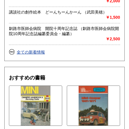
￥2,000
講談社の創作絵本 どーんちーんかーん （武田美穂）
￥1,500
釧路市医師会病院 開院十周年記念誌 （釧路市医師会病院開
院10周年記念誌編纂委員会・編纂）
￥2,500
全ての新着情報
おすすめの書籍