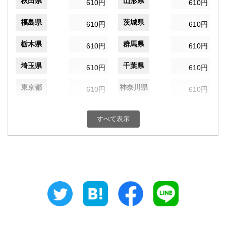
秋田県
山形県
610円
610円
福島県
茨城県
610円
610円
栃木県
群馬県
610円
610円
埼玉県
千葉県
610円
610円
東京都
神奈川県
610円
610円
新潟県
富山県
610円
610円
すべて表示
石川県
福井県
610円
610円
山梨県
長野県
610円
610円
岐阜県
静岡県
610円
610円
愛知県
三重県
610円
610円
滋賀県
京都府
610円
610円