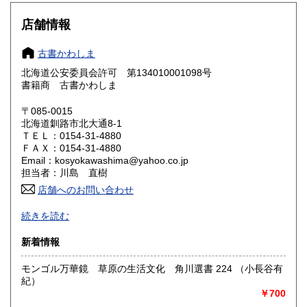
大阪府
兵庫県
610円
610円
店舗情報
奈良県
和歌山県
610円
610円
古書かわしま
北海道公安委員会許可 第134010001098号
鳥取県
島根県
610円
610円
書籍商 古書かわしま
岡山県
広島県
610円
610円
〒085-0015
北海道釧路市北大通8-1
ＴＥＬ：0154-31-4880
山口県
徳島県
610円
610円
ＦＡＸ：0154-31-4880
Email：kosyokawashima@yahoo.co.jp
香川県
愛媛県
610円
610円
担当者：川島 直樹
店舗へのお問い合わせ
高知県
福岡県
610円
610円
-
続きを読む
佐賀県
長崎県
610円
610円
沿線名：-
新着情報
最寄駅：-
熊本県
大分県
610円
610円
営業時間：川島直樹
モンゴル万華鏡 草原の生活文化 角川選書 224 （小長谷有
定休日：不定休
紀）
宮崎県
鹿児島県
610円
610円
￥700
書籍の買取について