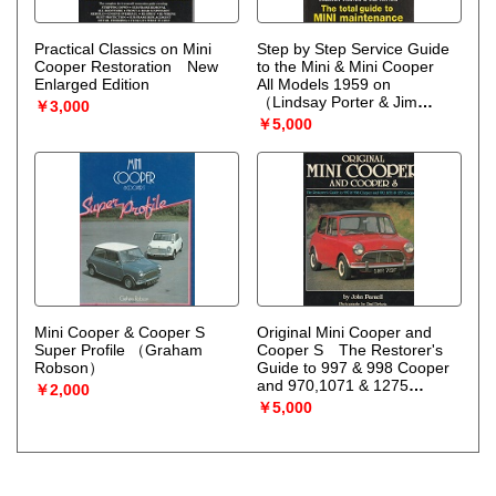
Practical Classics on Mini
Step by Step Service Guide
Cooper Restoration New
to the Mini & Mini Cooper
Enlarged Edition
All Models 1959 on
（Lindsay Porter & Jim
￥3,000
Patten）
￥5,000
Mini Cooper & Cooper S
Original Mini Cooper and
Super Profile
（Graham
Cooper S The Restorer's
Robson）
Guide to 997 & 998 Cooper
and 970,1071 & 1275
￥2,000
Cooper S
（John Parnell）
￥5,000