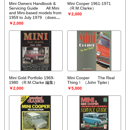
Mini Owners Handbook &
Mini Cooper 1961-1971
Servicing Guide All Mini
（R.M.Clarke）
and Mini-based models from
￥2,000
1959 to July 1979 （does
not fully cover the Mini-
￥2,000
Moke）
Mini Gold Portfolio 1969-
Mini Cooper The Real
1980
（R.M.Clarke 編集）
Thing！
（John Tipler）
￥2,000
￥5,000