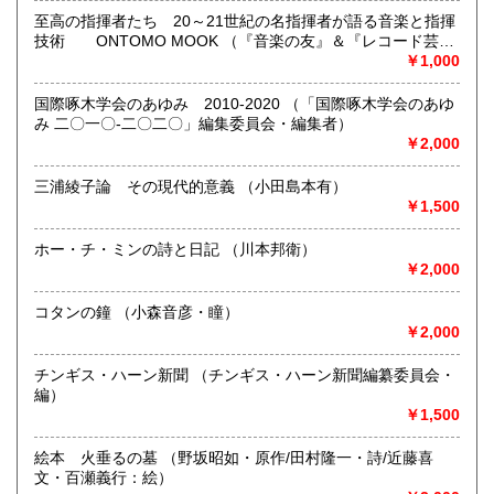
沖縄県
610円
-
至高の指揮者たち 20～21世紀の名指揮者が語る音楽と指揮
技術 ONTOMO MOOK （『音楽の友』＆『レコード芸
術』・編）
￥1,000
取り扱い分野
-
国際啄木学会のあゆみ 2010-2020 （「国際啄木学会のあゆ
北海道の郷土誌、学校史、漁業、石炭、農業、鉄道、自然、
み 二〇一〇-二〇二〇」編集委員会・編集者）
アイヌ民族、歴史、民俗、思想、芸術全般、文学、趣味の本
￥2,000
など
三浦綾子論 その現代的意義 （小田島本有）
￥1,500
ホー・チ・ミンの詩と日記 （川本邦衛）
￥2,000
コタンの鐘 （小森音彦・瞳）
￥2,000
チンギス・ハーン新聞 （チンギス・ハーン新聞編纂委員会・
編）
￥1,500
絵本 火垂るの墓 （野坂昭如・原作/田村隆一・詩/近藤喜
文・百瀬義行：絵）