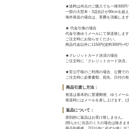
★送料は何点のご購入でも一律300円
一部の大型本・3辺合計が90cmを超
海外発送の場合は、実費を頂戴します
★ 代金引換の場合
代金引換ゆうメールにて発送致します
ご注文時にお知らせください。
商品代金以外に1150円(送料300円+
★クレジットカード決済の場合
ご注文時に「クレジットカード決済」
★官公庁様のご利用の場合、公費での
ご注文時に必要書類、宛先、日付の有
商品引渡し方法：
発送は基本的に普通郵便、ゆうメール
発送時にはメールを差し上げます。(
返品について：
原則的に返品はお受け致しません。
(明らかに当店のミスの場合は除きます
商品到着後、7日以内に必ずお申し出