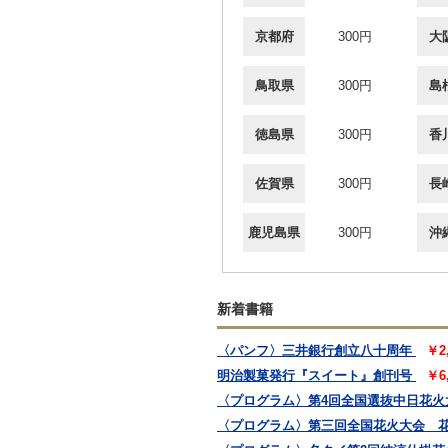
京都府
300円
大
鳥取県
300円
島
徳島県
300円
香
佐賀県
300円
長
鹿児島県
300円
沖
新着書籍
〈パンフ〉三井銀行創立八十周年
￥2
明治製菓発行『スイート』創刊号
￥6
〈プログラム〉第4回全国選抜中日花火
〈プログラム〉第三回全国花火大会 