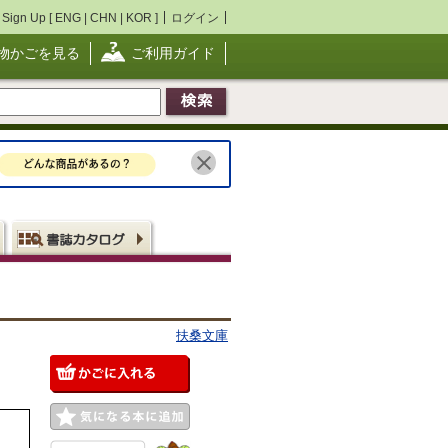
Sign Up [
ENG
|
CHN
|
KOR
]
ログイン
物かごを見る
ご利用ガイド
扶桑文庫