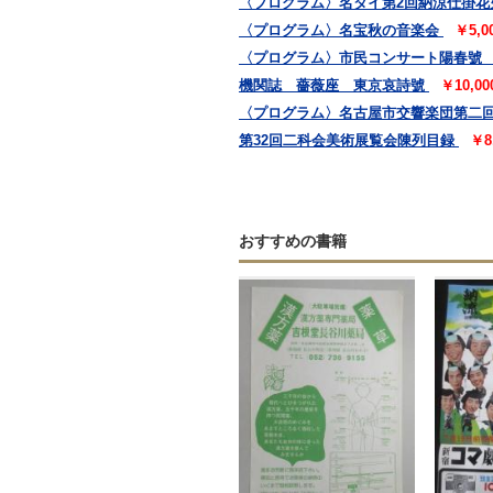
〈プログラム〉名タイ第2回納涼仕掛花
〈プログラム〉名宝秋の音楽会
￥5,
〈プログラム〉市民コンサート陽春號
機関誌 薔薇座 東京哀詩號
￥10,0
〈プログラム〉名古屋市交響楽団第二
第32回二科会美術展覧会陳列目録
￥8
おすすめの書籍