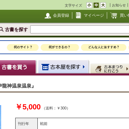
お知らせ
文字サイズ
会員登録
マイページ
買い
古書を探す
伊龍神温泉温泉』
￥5,000
（送料：￥300）
刊行年
戦前