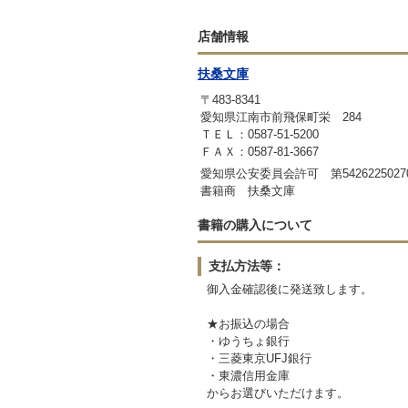
店舗情報
扶桑文庫
〒483-8341
愛知県江南市前飛保町栄 284
ＴＥＬ：0587-51-5200
ＦＡＸ：0587-81-3667
愛知県公安委員会許可 第542622502
書籍商 扶桑文庫
書籍の購入について
支払方法等：
御入金確認後に発送致します。
★お振込の場合
・ゆうちょ銀行
・三菱東京UFJ銀行
・東濃信用金庫
からお選びいただけます。