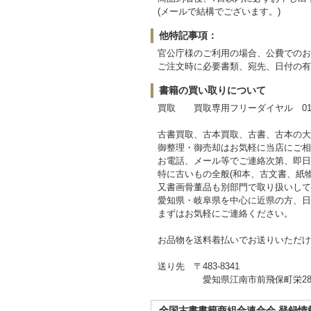
(メールで結構でございます。)
他特記事項：
官公庁様のご利用の場合、公費でのお
ご注文時に必要書類、宛先、日付の有
書籍の買い取りについて
買取 買取専用フリーダイヤル 0120-
古書買取、古本買取、古書、古本の大
御整理・御売却はお気軽に当店にご相
お電話、メール等でご連絡次第、即日
特に古いもの全般(和本、古文書、紙
又書画骨董品も別部門で取り扱いして
愛知県・岐阜県を中心に近県の方、日
まずはお気軽にご連絡ください。
お品物を送料着払いでお送りいただけ
送り先 〒483-8341
愛知県江南市前飛保町栄284
全国古書書籍商組合連合会 登録情