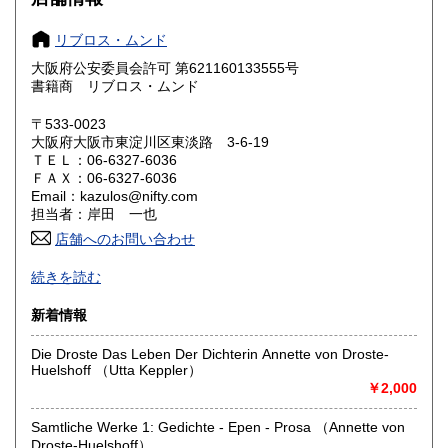
奈良県
和歌山県
600円
600円
リブロス・ムンド
大阪府公安委員会許可 第621160133555号
鳥取県
島根県
600円
600円
書籍商 リブロス・ムンド
岡山県
広島県
600円
600円
〒533-0023
大阪府大阪市東淀川区東淡路 3-6-19
ＴＥＬ：06-6327-6036
山口県
徳島県
600円
600円
ＦＡＸ：06-6327-6036
Email：kazulos@nifty.com
香川県
愛媛県
600円
600円
担当者：岸田 一也
店舗へのお問い合わせ
高知県
福岡県
600円
600円
近現代史、政治、社会問題、事件事故。
続きを読む
「知る、学ぶ、考える、伝える、育てる」
佐賀県
長崎県
600円
600円
新着情報
沿線名：阪急京都線
熊本県
大分県
600円
600円
最寄駅：淡路
Die Droste Das Leben Der Dichterin Annette von Droste-
営業時間：-
Huelshoff （Utta Keppler）
宮崎県
鹿児島県
定休日：不定期
600円
600円
￥2,000
書籍の買取について
沖縄県
600円
Samtliche Werke 1: Gedichte - Epen - Prosa （Annette von
Droste-Huelshoff）