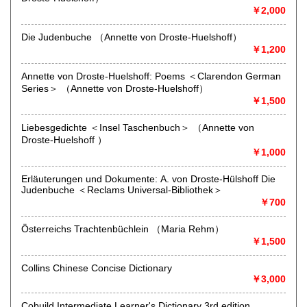
-
￥2,000
取り扱い分野
Die Judenbuche （Annette von Droste-Huelshoff）
哲学宗教、歴史、社会科学、サブカルチャー、古書一般（そ
￥1,200
の他）
Annette von Droste-Huelshoff: Poems ＜Clarendon German
Series＞ （Annette von Droste-Huelshoff）
￥1,500
Liebesgedichte ＜Insel Taschenbuch＞ （Annette von
Droste-Huelshoff ）
￥1,000
Erläuterungen und Dokumente: A. von Droste-Hülshoff Die
Judenbuche ＜Reclams Universal-Bibliothek＞
￥700
Österreichs Trachtenbüchlein （Maria Rehm）
￥1,500
Collins Chinese Concise Dictionary
￥3,000
Cobuild Intermediate Learner's Dictionary 3rd edition