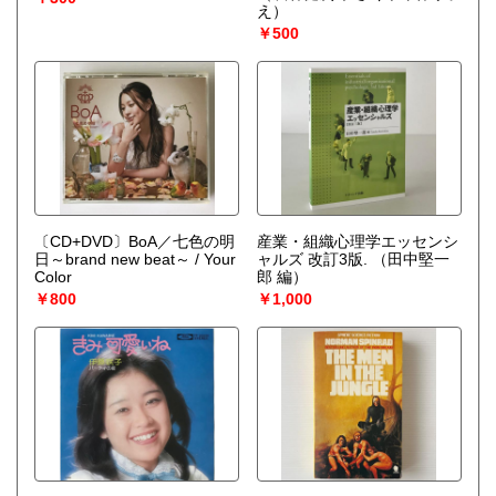
え）
￥500
〔CD+DVD〕BoA／七色の明
産業・組織心理学エッセンシ
日～brand new beat～ / Your
ャルズ 改訂3版.
（田中堅一
Color
郎 編）
￥800
￥1,000