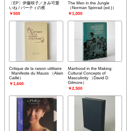
〔EP〕伊藤咲子／きみ可愛
The Men in the Jungle
いね / パーティの夜
（Norman Spinrad (ed.)）
￥500
￥1,000
Critique de la raison utilitaire
Manhood in the Making:
: Manifeste du Mauss
（Alain
Cultural Concepts of
Caillé）
Masculinity
（David D.
Gilmore）
￥1,600
￥2,500