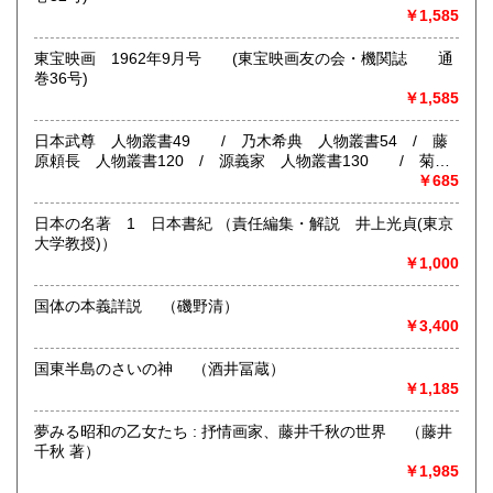
営業時間：13:00 - 19:00
￥1,585
定休日：不定休
宮崎県
鹿児島県
1,100円
1,100円
東宝映画 1962年9月号 (東宝映画友の会・機関誌 通
書籍の買取について
巻36号)
沖縄県
1,290円
￥1,585
-
日本武尊 人物叢書49 / 乃木希典 人物叢書54 / 藤
取り扱い分野
原頼長 人物叢書120 / 源義家 人物叢書130 / 菊池
哲学宗教、歴史、社会科学、自然科学、美術工芸、外国文
氏三代 人物叢書132
￥685
学、近代文献、趣味、サブカルチャー、古書一般（その他）
紙モノ、戦前資料
日本の名著 1 日本書紀 （責任編集・解説 井上光貞(東京
大学教授)）
￥1,000
国体の本義詳説 （磯野清）
￥3,400
国東半島のさいの神 （酒井冨蔵）
￥1,185
夢みる昭和の乙女たち : 抒情画家、藤井千秋の世界 （藤井
千秋 著）
￥1,985