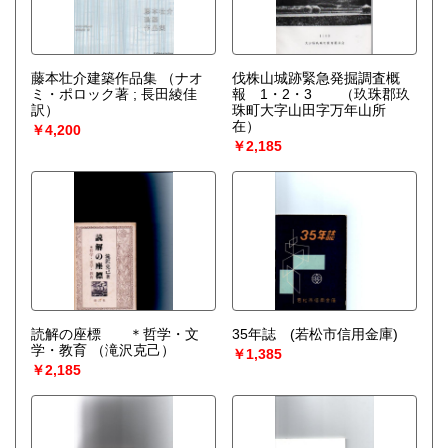
藤本壮介建築作品集
（ナオ
伐株山城跡緊急発掘調査概
ミ・ポロック著 ; 長田綾佳
報 1・2・3 （玖珠郡玖
訳）
珠町大字山田字万年山所
在）
￥4,200
￥2,185
読解の座標 ＊哲学・文
35年誌 (若松市信用金庫)
学・教育
（滝沢克己）
￥1,385
￥2,185