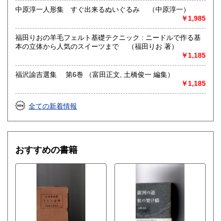
中原淳一人形集 すぐ出来るぬいぐるみ （中原淳一）
￥1,985
福田りおの羊毛フェルト基礎テクニック : ニードルで作る基
本の立体から人気のスイーツまで （福田りお 著）
￥1,185
福沢諭吉選集 第6巻 （富田正文, 土橋俊一 編集）
￥1,185
全ての新着情報
おすすめの書籍