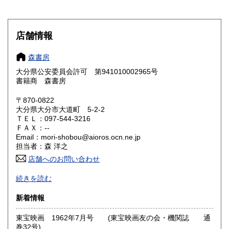
愛知県
三重県
1,310円
1,310円
滋賀県
京都府
1,200円
1,200円
店舗情報
大阪府
兵庫県
1,200円
1,200円
森書房
奈良県
和歌山県
大分県公安委員会許可 第941010002965号
1,200円
1,200円
書籍商 森書房
鳥取県
島根県
1,100円
1,100円
〒870-0822
大分県大分市大道町 5-2-2
岡山県
広島県
1,100円
1,100円
ＴＥＬ：097-544-3216
ＦＡＸ：--
Email：mori-shobou@aioros.ocn.ne.jp
山口県
徳島県
1,100円
1,200円
担当者：森 洋之
香川県
店舗へのお問い合わせ
愛媛県
1,200円
1,200円
駐車場は2台分あります。
続きを読む
高知県
福岡県
『日本の古本屋』登録書籍は店頭ではなく書庫に収納してい
1,200円
1,100円
る事がほとんどです。事前にご連絡頂ければ幸いです。
新着情報
佐賀県
長崎県
1,100円
1,100円
沿線名：-
東宝映画 1962年7月号 (東宝映画友の会・機関誌 通
最寄駅：JR大分駅 ■大道旧道沿いを徒歩14分(1.2キロ)■
熊本県
大分県
巻32号)
1,100円
1,030円