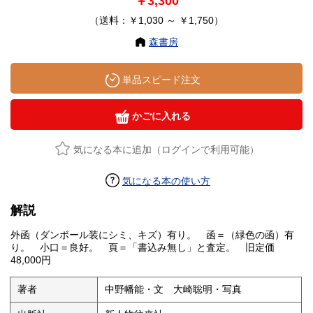
￥3,300
（送料：￥1,030 ～ ￥1,750）
森書房
単品スピード注文
かごに入れる
気になる本に追加（ログインで利用可能）
気になる本の使い方
解説
外函（ダンボール装にシミ、キズ）有り。 函＝（緑色の函）有
り。 小口＝良好。 頁＝「書込み無し」と査定。 旧定価
48,000円
著者
中野幡能・文 大崎聡明・写真