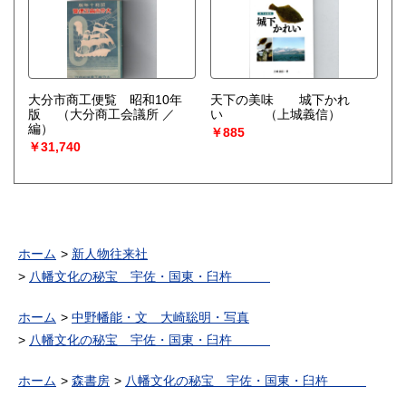
大分市商工便覧 昭和10年
天下の美味 城下かれ
版
（大分商工会議所 ／
い
（上城義信）
編）
￥885
￥31,740
ホーム
新人物往来社
八幡文化の秘宝 宇佐・国東・臼杵
ホーム
中野幡能・文 大崎聡明・写真
八幡文化の秘宝 宇佐・国東・臼杵
ホーム
森書房
八幡文化の秘宝 宇佐・国東・臼杵