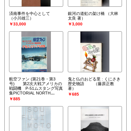
済南事件を中心として
銀河の道虹の架け橋
（大林
（小川雄三）
太良 著）
￥33,000
￥3,000
航空ファン (第21巻・第3
鬼と仏のおどる里 : くにさき
号) 第2次大戦アメリカの
歴史物語
（藤原正教
戦闘機 P-51ムスタング写真
著）
集PICTORIAL NORTH
￥685
AMERICAN P-51
￥885
MUSTANG