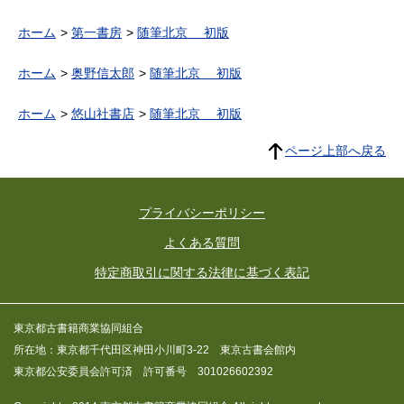
ホーム
第一書房
随筆北京 初版
ホーム
奥野信太郎
随筆北京 初版
ホーム
悠山社書店
随筆北京 初版
ページ上部へ戻る
プライバシーポリシー
よくある質問
特定商取引に関する法律に基づく表記
東京都古書籍商業協同組合
所在地：東京都千代田区神田小川町3-22 東京古書会館内
東京都公安委員会許可済 許可番号 301026602392