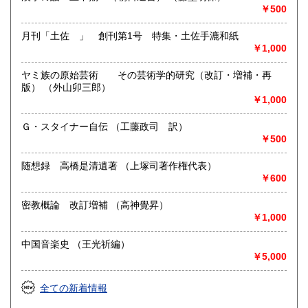
￥500
月刊「土佐 」 創刊第1号 特集・土佐手漉和紙
￥1,000
ヤミ族の原始芸術 その芸術学的研究（改訂・増補・再
版） （外山卯三郎）
￥1,000
Ｇ・スタイナー自伝 （工藤政司 訳）
￥500
随想録 高橋是清遺著 （上塚司著作権代表）
￥600
密教概論 改訂増補 （高神覺昇）
￥1,000
中国音楽史 （王光祈編）
￥5,000
全ての新着情報