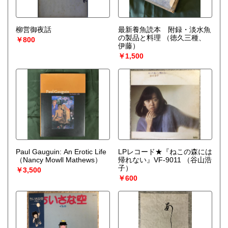
柳営御夜話
最新養魚読本 附録・淡水魚
の製品と料理
（徳久三種、
￥800
伊藤）
￥1,500
Paul Gauguin: An Erotic Life
LPレコード★『ねこの森には
（Nancy Mowll Mathews）
帰れない』VF-9011
（谷山浩
子）
￥3,500
￥600