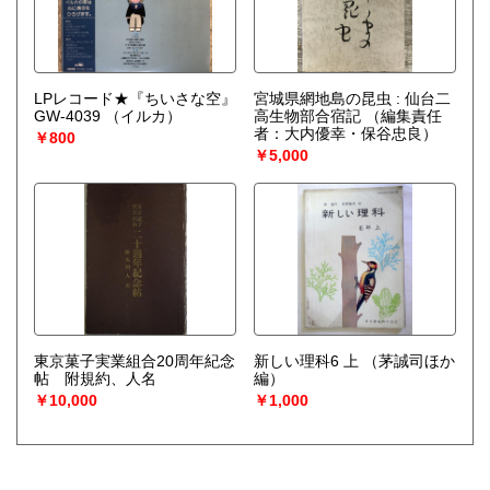
LPレコード★『ちいさな空』
宮城県網地島の昆虫 : 仙台二
GW-4039
（イルカ）
高生物部合宿記
（編集責任
者：大内優幸・保谷忠良）
￥800
￥5,000
東京菓子実業組合20周年紀念
新しい理科6 上
（茅誠司ほか
帖 附規約、人名
編）
￥10,000
￥1,000