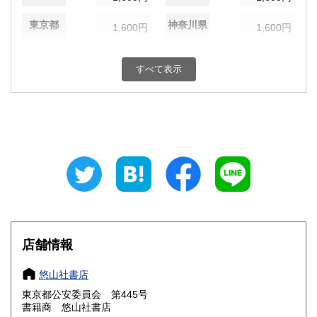
東京都
神奈川県
1,600円
1,600円
新潟県
富山県
1,600円
1,600円
すべて表示
石川県
福井県
1,600円
1,600円
山梨県
長野県
1,600円
1,600円
岐阜県
静岡県
1,600円
1,600円
愛知県
三重県
1,600円
1,600円
滋賀県
京都府
1,600円
1,600円
大阪府
兵庫県
1,600円
1,600円
店舗情報
奈良県
和歌山県
1,600円
1,600円
悠山社書店
東京都公安委員会 第445号
鳥取県
島根県
1,600円
1,600円
書籍商 悠山社書店