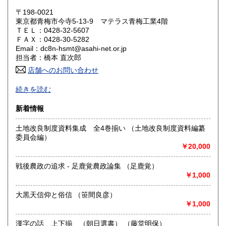
岡山県
広島県
1,600円
1,600円
〒198-0021
東京都青梅市今寺5-13-9 マテラス青梅工業4階
ＴＥＬ：0428-32-5607
山口県
徳島県
1,600円
1,600円
ＦＡＸ：0428-30-5282
Email：dc8n-hsmt@asahi-net.or.jp
香川県
愛媛県
1,600円
1,600円
担当者：橋本 直次郎
店舗へのお問い合わせ
高知県
福岡県
1,600円
1,600円
誠実・迅速
続きを読む
佐賀県
長崎県
1,600円
1,600円
沿線名：青梅線
新着情報
最寄駅：小作駅
熊本県
大分県
1,600円
1,600円
営業時間：am.9〜pm.5
土地改良制度資料集成 全4巻揃い （土地改良制度資料編纂
定休日：特になし
委員会編）
宮崎県
鹿児島県
1,600円
1,600円
￥20,000
書籍の買取について
沖縄県
1,600円
戦後農政の追求 - 足鹿覚農政論集 （足鹿覚）
専門書、雑誌、資料買い入れしております。
￥1,000
ご相談ください。
大黒天信仰と俗信 （笹間良彦）
取り扱い分野
￥1,000
哲学宗教、歴史、社会科学、自然科学、古書一般（その他）
店主の目にとまったものこれからとまるもの
漢字の話 上下揃 （朝日選書） （藤堂明保）