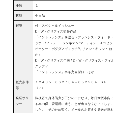
冊数
１
状態
中古品
解説
付・スペシャルイッシュー
D・W・グリフィス監督作品
「イントレランス」を語る（フランシス・フォード
ッポラ/フレッド・ジンネマン/マーティン・スコセッ
ピーター・ボグダノヴィッチ/リリアン・ギッシュ ほ
か）
D・W・グリフィス年表 / D・W・グリフィス・フィ
グラフィー
「イントレランス」字幕完全採録 ほか
販売条件
１２４８５ ０６２７０４－０５２５０４ B４
等
〈７〉
発送ポリ
脳梗塞で身体能力が三分の一になり、毎日大阪市内
シー
る本の保 管場所に通うことが出来なくなってしま
した。 そのため暫く、メールのお答えや発送が遅