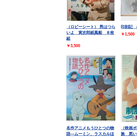
（ロビーシート） 男はつら
印刻記
いよ 寅次郎紙風船 ８枚
￥1,500
組
￥3,500
名作アニメもうひとつの物
（映画ポ
語—ムーミン、ラスカルほ
族 悪い