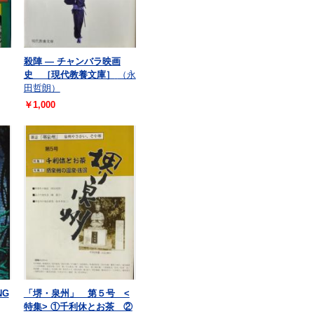
殺陣 ― チャンバラ映画
史 ［現代教養文庫］
（永
田哲朗）
￥1,000
NG
「堺・泉州」 第５号 <
特集> ①千利休とお茶 ②