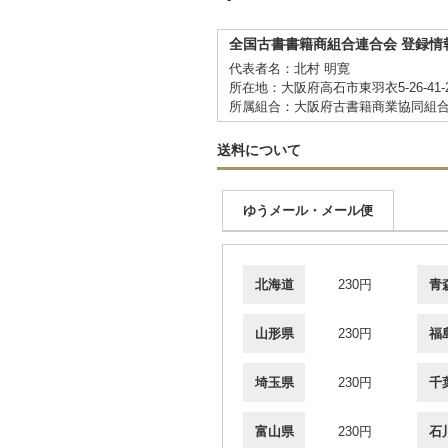
全国古書書籍商組合連合会 登録情
代表者名：北村 明寛
所在地：大阪府高石市東羽衣5-26-41-2
所属組合：大阪府古書籍商業協同組
送料について
ゆうメール・メール便
北海道
230円
青
山形県
230円
福
埼玉県
230円
千
富山県
230円
石