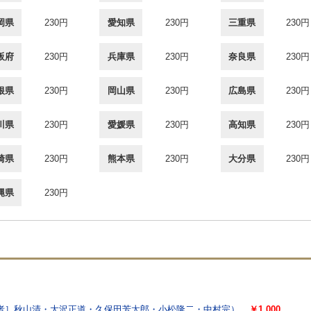
岡県
230円
愛知県
230円
三重県
230円
阪府
230円
兵庫県
230円
奈良県
230円
根県
230円
岡山県
230円
広島県
230円
川県
230円
愛媛県
230円
高知県
230円
崎県
230円
熊本県
230円
大分県
230円
縄県
230円
者］秋山清・大沢正道・久保田芳太郎・小松隆二・中村完）
￥1,000