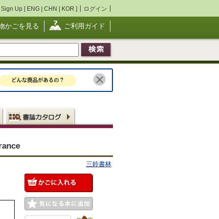
Sign Up [
ENG
|
CHN
|
KOR
]
ログイン
物かごを見る
ご利用ガイド
ance
三鈴書林