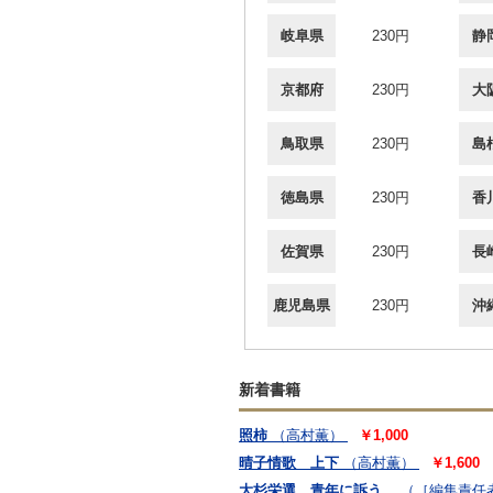
岐阜県
230円
静
京都府
230円
大
鳥取県
230円
島
徳島県
230円
香
佐賀県
230円
長
鹿児島県
230円
沖
新着書籍
照柿
（高村薫）
￥1,000
晴子情歌 上下
（高村薫）
￥1,600
大杉栄選 青年に訴う
（［編集責任