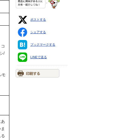
ポストする
シェアする
ブックマークする
・コ
シ/
LINEで送る
ルモ
にあ
いま
れる