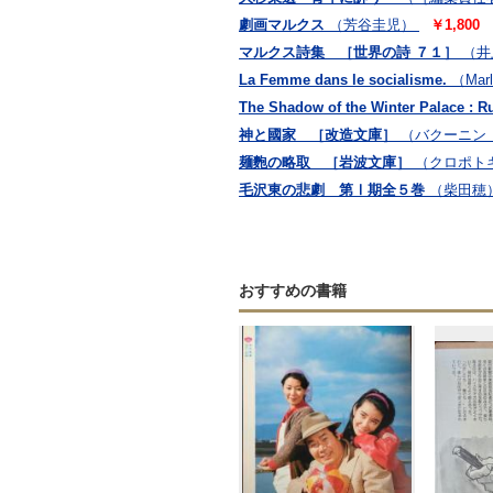
劇画マルクス
（芳谷圭児）
￥1,800
マルクス詩集 ［世界の詩 ７１］
（井
La Femme dans le socialisme.
（Marl
The Shadow of the Winter Palace : Rus
神と國家 ［改造文庫］
（バクーニン
麺麭の略取 ［岩波文庫］
（クロポト
毛沢東の悲劇 第Ⅰ期全５巻
（柴田穂
おすすめの書籍