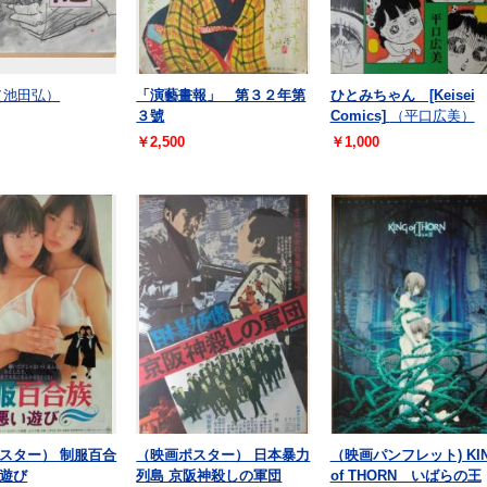
（池田弘）
「演藝畫報」 第３２年第
ひとみちゃん [Keisei
３號
Comics]
（平口広美）
￥2,500
￥1,000
スター） 制服百合
（映画ポスター） 日本暴力
（映画パンフレット) KI
遊び
列島 京阪神殺しの軍団
of THORN いばらの王