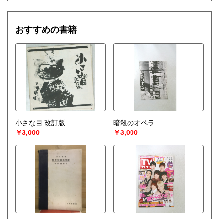
【神社仏閣、蔵の整理、中国古典籍など査定にかなりの専門
知識を要する】
場合などお気軽にご相談ください。
おすすめの書籍
-------------------------------------------
買取専用ダイヤル
050-3698-2626
-------------------------------------------
◎宅配買取◎
○30点より宅配送料無料
○梱包用ダンボールの無料送付可能
○買取金額の概算が知りたい方は、事前査定のサービスもぜひ
ご活用下さい。
小さな目 改訂版
暗殺のオペラ
宅配買取送付先
￥3,000
￥3,000
----------------------------------------
501-0224
岐阜県瑞穂市稲里197-1
古本倶楽部 宅配買取受付係
058-322-2366
----------------------------------------
取り扱い分野
-
オールジャンル、戦前紙モノ、古典籍