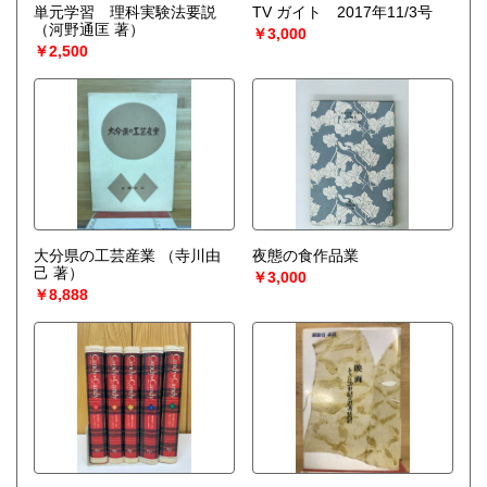
単元学習 理科実験法要説
TV ガイト 2017年11/3号
（河野通匡 著）
￥3,000
￥2,500
大分県の工芸産業
（寺川由
夜態の食作品業
己 著）
￥3,000
￥8,888