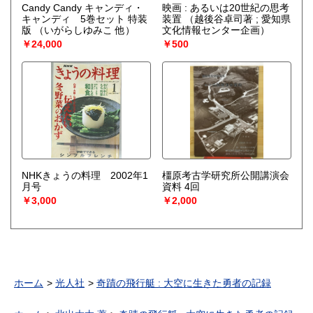
Candy Candy キャンディ・
映画 : あるいは20世紀の思考
キャンディ 5巻セット 特装
装置
（越後谷卓司著 ; 愛知県
版
（いがらしゆみこ 他）
文化情報センター企画）
￥24,000
￥500
NHKきょうの料理 2002年1
橿原考古学研究所公開講演会
月号
資料 4回
￥3,000
￥2,000
ホーム
光人社
奇蹟の飛行艇 : 大空に生きた勇者の記録