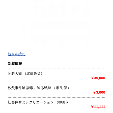
買取品目一覧
続きを読む
◎書籍【専門書・学術書・最新本・哲学・宗教・思想・美
新着情報
術・アート・建築・書道・理工学・東洋医学・ビジネス書・
武道・山岳・オカルト・幻想文学・サブカルチャー・70年
朝鮮大観 （北條亮英）
代、80年代アイドル・アニメ・漫画・雑誌・アダルト・マニ
￥35,000
ア】などオールジャンルを専門スタッフが高額査定
◎メディア商品【ジャズ・ロック・クラシック・映画・アニ
秩父事件址 詩歌に辿る戦跡 （米長 保）
メ・ゲーム・声優・アイドル・ビジネス・アダルト・車・バ
￥3,000
イク・鉄道・レトロ系】などのCD、DVD、Blu-ray、LP、
EP、カセット、ポスター、おもちゃ、グッズ、パンフレット
社会体育とレクリエーション （柳田享 ）
などマニアックなものを中心に高価買取
￥11,111