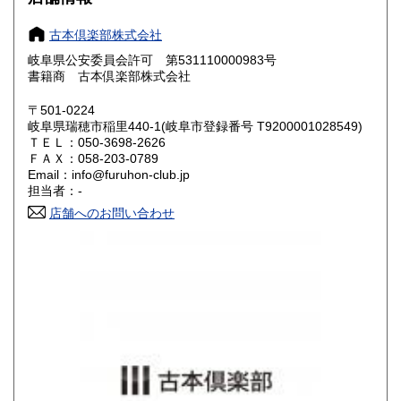
奈良県
和歌山県
800円
800円
古本倶楽部株式会社
岐阜県公安委員会許可 第531110000983号
鳥取県
島根県
800円
800円
書籍商 古本倶楽部株式会社
岡山県
広島県
800円
800円
〒501-0224
岐阜県瑞穂市稲里440-1(岐阜市登録番号 T9200001028549)
ＴＥＬ：050-3698-2626
山口県
徳島県
800円
800円
ＦＡＸ：058-203-0789
Email：info@furuhon-club.jp
香川県
愛媛県
800円
800円
担当者：-
店舗へのお問い合わせ
高知県
福岡県
800円
900円
佐賀県
長崎県
900円
900円
熊本県
大分県
900円
900円
宮崎県
鹿児島県
900円
900円
沖縄県
1,200円