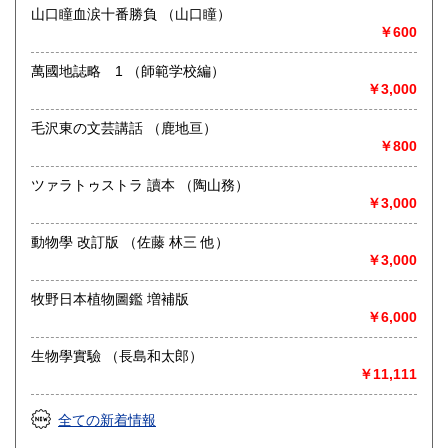
◎その他【骨董品・美術品・仏教美術・中国美術・切手・エ
山口瞳血涙十番勝負 （山口瞳）
ンタイア・和本・漢籍・戦争㊙︎資料・書道具・茶道具・戦前
￥600
絵はがき・鳥瞰図・古地図・浮世絵・軸・拓本・印譜・エロ
グロ】など古いものの中には希少価値の高いものも多数ござ
萬國地誌略 1 （師範学校編）
いますので価値がないと処分される前に是非 ｢古本倶楽部｣ま
￥3,000
で、お問い合わせ下さい
毛沢東の文芸講話 （鹿地亘）
沿線名：-
￥800
最寄駅：-
営業時間：-
定休日：-
ツァラトゥストラ 讀本 （陶山務）
￥3,000
書籍の買取について
動物學 改訂版 （佐藤 林三 他）
◎出張買取◎
￥3,000
○出張費無料
○出張買取は通常、東海圏のみ
牧野日本植物圖鑑 増補版
￥6,000
※お売り頂ける本の量や質が見込める場合は関東〜近畿エリ
ア要相談
生物學實驗 （長島和太郎）
例
￥11,111
【1000冊以上の専門書やマニア書籍がある】
【大学の研究室の整理】
【遺品整理で古い紙モノや道具など価値の有無が分からない
全ての新着情報
ものがある】