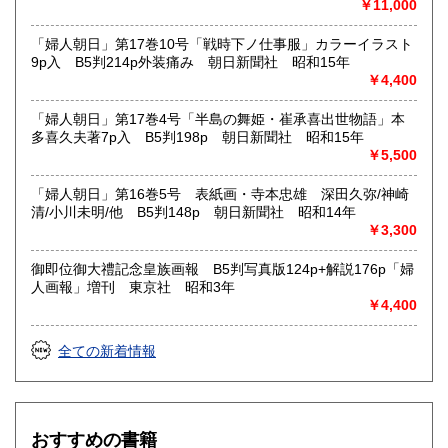
￥11,000
「婦人朝日」第17巻10号「戦時下ノ仕事服」カラーイラスト
9p入 B5判214p外装痛み 朝日新聞社 昭和15年
￥4,400
「婦人朝日」第17巻4号「半島の舞姫・崔承喜出世物語」本
多喜久夫著7p入 B5判198p 朝日新聞社 昭和15年
￥5,500
「婦人朝日」第16巻5号 表紙画・寺本忠雄 深田久弥/神崎
清/小川未明/他 B5判148p 朝日新聞社 昭和14年
￥3,300
御即位御大禮記念皇族画報 B5判写真版124p+解説176p「婦
人画報」増刊 東京社 昭和3年
￥4,400
全ての新着情報
おすすめの書籍