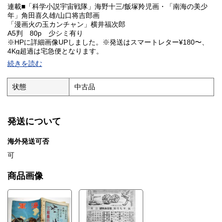
連載■「科学小説宇宙戦隊」海野十三/飯塚羚児画・「南海の美少
年」角田喜久雄/山口将吉郎画
「漫画火の玉カンチャン」横井福次郎
A5判 80p 少シミ有り
※HPに詳細画像UPしました。※発送はスマートレター¥180〜、
4Kg超過は宅急便となります。
続きを読む
状態
中古品
発送について
海外発送可否
可
商品画像