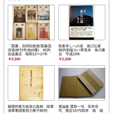
「図書」吉田松陰號/斎藤茂
歌集常しへの道 坂口弘著
吉號/終刊号/他(6冊) A5判
B6判初版カバ帯美本 角川書
岩波書店 昭和13〜27年
店 平成19年
￥3,300
￥2,200
蘇聯邦東方政策の真相 陸軍
掌論集 聲前一句 安井浩
省軍事調査部小冊子B6判
司 限定16/70部本 箱 端