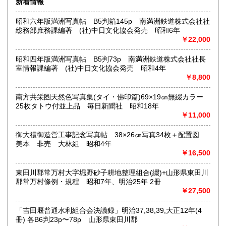
新着情報
沿線名：(無店舗)
昭和六年版満洲写真帖 B5判箱145p 南満洲鉄道株式会社社
最寄駅：(無店舗)
総務部庶務課編著 (社)中日文化協会発売 昭和6年
営業時間：10:00〜18:00
￥22,000
定休日：(無店舗)
書籍の買取について
昭和四年版満洲写真帖 B5判73p 南満洲鉄道株式会社社長
室情報課編著 (社)中日文化協会発売 昭和4年
内容によります。
￥8,800
南方共栄圏天然色写真集(タイ・佛印篇)69×19㎝無綴カラー
取り扱い分野
25枚タトウ付並上品 毎日新聞社 昭和18年
古典籍、近代文献、趣味、サブカルチャー、古書一般（その
￥11,000
他）
和本・開拓/植民資料・戦時資料・文学一般・詩歌句集・児童
御大禮御造営工事記念写真帖 38×26㎝写真34枚＋配置図
書 ・児童資料・芸能/サブカル・広告資料・ポスター・版画/
美本 非売 大林組 昭和4年
刷り物 ・絵葉書・双六・地図/鳥瞰図
￥16,500
東田川郡常万村大字堀野砂子耕地整理組合(綴)+山形県東田川
郡常万村條例・規程 昭和7年、明治25年 2冊
￥27,500
「吉田堰普通水利組合会決議録」明治37,38,39,大正12年(4
冊) 各B6判23p〜78p 山形県東田川郡