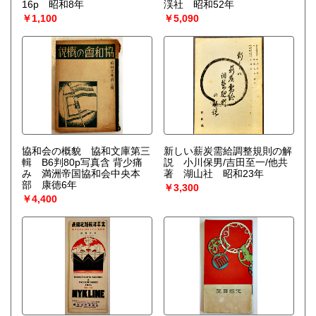
16p 昭和8年
渓社 昭和52年
￥1,100
￥5,090
協和会の概貌 協和文庫第三
新しい薪炭需給調整規則の解
輯 B6判80p写真含 背少痛
説 小川保男/吉田至一/他共
み 満洲帝国協和会中央本
著 湖山社 昭和23年
部 康徳6年
￥3,300
￥4,400