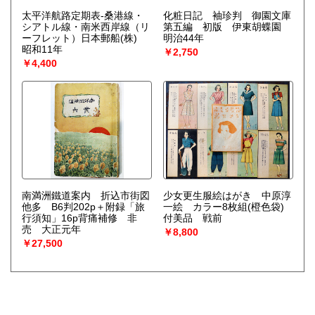
太平洋航路定期表-桑港線・
化粧日記 袖珍判 御園文庫
シアトル線・南米西岸線（リ
第五編 初版 伊東胡蝶園
ーフレット）日本郵船(株)
明治44年
昭和11年
￥2,750
￥4,400
南満洲鐵道案内 折込市街図
少女更生服絵はがき 中原淳
他多 B6判202p＋附録「旅
一絵 カラー8枚組(橙色袋)
行須知」16p背痛補修 非
付美品 戦前
売 大正元年
￥8,800
￥27,500