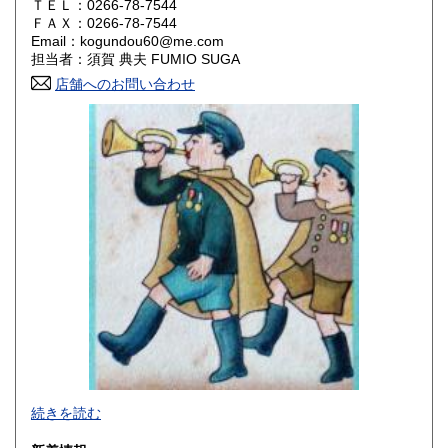
ＴＥＬ：0266-78-7544
山口県
徳島県
180円
180円
ＦＡＸ：0266-78-7544
Email：kogundou60@me.com
香川県
愛媛県
180円
180円
担当者：須賀 典夫 FUMIO SUGA
店舗へのお問い合わせ
高知県
福岡県
180円
180円
佐賀県
長崎県
180円
180円
熊本県
大分県
180円
180円
宮崎県
鹿児島県
180円
180円
沖縄県
180円
2026年で創業45年目になります。
続きを読む
In 2026, we will have been in business for 45 years.