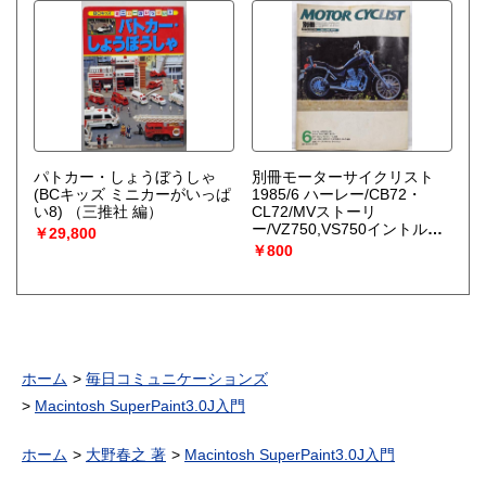
パトカー・しょうぼうしゃ
別冊モーターサイクリスト
(BCキッズ ミニカーがいっぱ
1985/6 ハーレー/CB72・
い8)
（三推社 編）
CL72/MVストーリ
ー/VZ750,VS750イントルー
￥29,800
ダー,XV750ビラーゴ,NV750 /
￥800
免許証の変遷
ホーム
毎日コミュニケーションズ
Macintosh SuperPaint3.0J入門
ホーム
大野春之 著
Macintosh SuperPaint3.0J入門