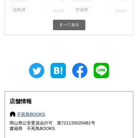
福島県
茨城県
300円
300円
栃木県
群馬県
300円
300円
すべて表示
埼玉県
千葉県
300円
300円
東京都
神奈川県
300円
300円
新潟県
富山県
300円
300円
石川県
福井県
300円
300円
山梨県
長野県
300円
300円
店舗情報
岐阜県
静岡県
300円
300円
不死鳥BOOKS
愛知県
三重県
300円
300円
岡山県公安委員会許可 第721120020481号
書籍商 不死鳥BOOKS
滋賀県
京都府
300円
300円