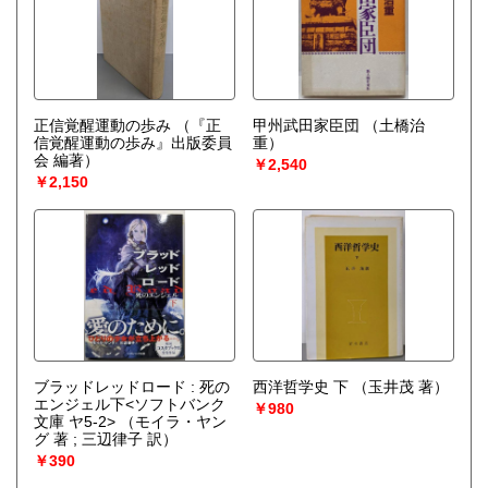
正信覚醒運動の歩み
（『正
甲州武田家臣団
（土橋治
信覚醒運動の歩み』出版委員
重）
会 編著）
￥2,540
￥2,150
ブラッドレッドロード : 死の
西洋哲学史 下
（玉井茂 著）
エンジェル下<ソフトバンク
￥980
文庫 ヤ5-2>
（モイラ・ヤン
グ 著 ; 三辺律子 訳）
￥390