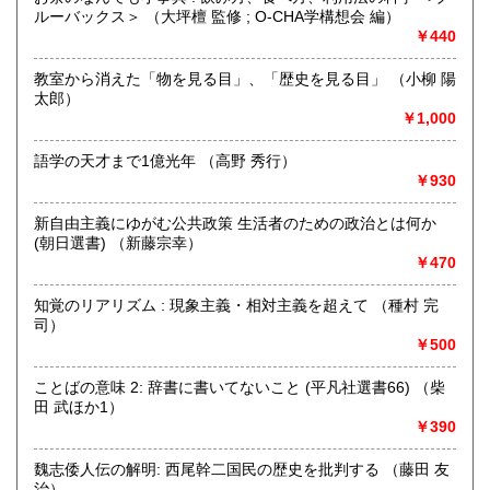
300円
沿線名：伯備線・桃太郎線(吉備線)
ルーバックス＞ （大坪檀 監修 ; O-CHA学構想会 編）
最寄駅：総社駅
￥440
営業時間：9時から17時
定休日：年中無休
教室から消えた「物を見る目」、「歴史を見る目」 （小柳 陽
太郎）
書籍の買取について
￥1,000
不死鳥BOOKSでは、書籍だけでなくCD、DVD、レコード、
ゲーム、おもちゃ、骨董品まであらゆるものの買い取りがで
語学の天才まで1億光年 （高野 秀行）
きます。店主が、日本全国買取にお伺いいたします。お気軽
￥930
にお問い合わせください。出張費は、無料です。
新自由主義にゆがむ公共政策 生活者のための政治とは何か
(朝日選書) （新藤宗幸）
取り扱い分野
￥470
哲学宗教、歴史、社会科学、自然科学、美術工芸、趣味、外
国書、サブカルチャー、古書一般（その他）
知覚のリアリズム : 現象主義・相対主義を超えて （種村 完
オールジャンル
司）
￥500
ことばの意味 2: 辞書に書いてないこと (平凡社選書66) （柴
田 武ほか1）
￥390
魏志倭人伝の解明: 西尾幹二国民の歴史を批判する （藤田 友
治）