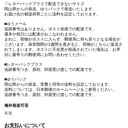
▽レターパックプラスで配送できないサイズ
岡山県からの発送。ゆうパックで発送いたします。
お届け先の都道府県ごとに送料を設定しております。
■ゆうメール
追跡番号はありません。ポスト投函での配達です。
週末や祝日には配達がおこなわれません。
まれに、荷物がポストに入らず、郵便局に持ち戻りとなる場合が
ございます。保管期間が1週間を過ぎると、荷物がこちらに返送さ
れてしまいます。ポストに不在票が投函されていた場合は、お早
目に最寄りの郵便局にお問い合わせください。
■レターパックプラス
追跡番号つき。原則、対面受け渡しでの配達です。
■ゆうパック
岡山県からの発送。実費と同等の送料を設定しております。
送料については、日本郵便のホームページをご参照ください。
追跡番号つき。原則、対面受け渡しでの配達です。
海外発送可否
不可
お支払いについて