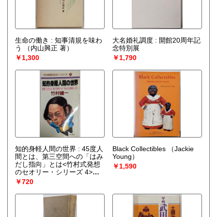
生命の働き : 知事清規を味わ
大名婚礼調度 : 開館20周年記
う
（内山興正 著）
念特別展
￥1,300
￥1,790
知的身軽人間の世界 : 45度人
Black Collectibles
（Jackie
間とは、第三空間への「はみ
Young）
だし指向」とは<竹村式発想
￥1,590
のセオリー・シリーズ 4>
（竹村健一 著）
￥720