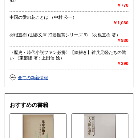
￥770
中国の愛の花ことば （中村 公一）
￥1,080
羽根直樹 (囲碁文庫 打碁鑑賞シリーズ 9) （羽根直樹 著）
￥930
〈歴史・時代小説ファン必携〉【絵解き】雑兵足軽たちの戦
い （東郷隆 著 ; 上田信 絵）
￥390
全ての新着情報
おすすめの書籍