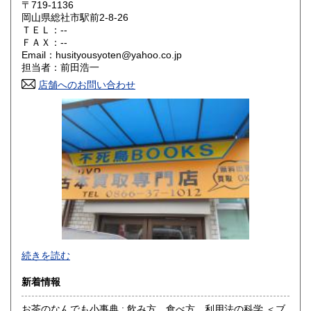
〒719-1136
大阪府
兵庫県
300円
300円
岡山県総社市駅前2-8-26
ＴＥＬ：--
奈良県
和歌山県
ＦＡＸ：--
300円
300円
Email：husityousyoten@yahoo.co.jp
担当者：前田浩一
鳥取県
島根県
300円
300円
店舗へのお問い合わせ
岡山県
広島県
300円
300円
山口県
徳島県
300円
300円
香川県
愛媛県
300円
300円
高知県
福岡県
300円
300円
佐賀県
長崎県
300円
300円
不死鳥BOOKSでは、書籍だけでなくCD、DVD、レコード、
熊本県
大分県
300円
300円
続きを読む
ゲーム、おもちゃ、骨董品まであらゆるものの買い取りがで
きます。店主が、日本全国買取にお伺いいたします。お気軽
宮崎県
鹿児島県
新着情報
300円
300円
にお問い合わせください。出張費は、無料です。
お茶のなんでも小事典 : 飲み方、食べ方、利用法の科学 ＜ブ
沖縄県