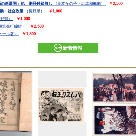
係の新展開」他 別冊付録無し
（岡本かの子・広津和郎他）
￥2,500
運動・社会政策
（長野県）
￥1,000
長野県）
￥1,000
傳繁発行編輯）
￥2,500
ェール著）
￥1,800
新着情報