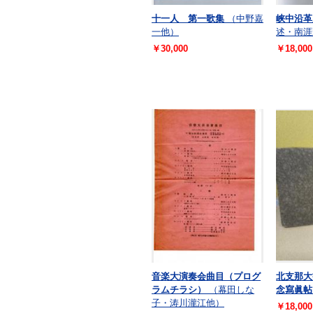
十一人 第一歌集
（中野嘉
峡中沿革
一他）
述・南涯
￥30,000
￥18,000
音楽大演奏会曲目（プログ
北支那大
ラムチラシ）
（幕田しな
念寫眞帖
子・涛川瀧江他）
￥18,000