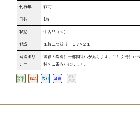
刊行年
戦前
冊数
1枚
状態
中古品（並）
解説
１枚二つ折り １７×２１
発送ポリ
書籍の送料に一部間違いがあります。ご注文時に正
シー
料をご案内いたします。