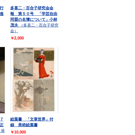
行
多喜二・百合子研究会会
進
報 第５０号 「学芸自由
同盟の名簿について」小林
茂夫
（多喜二・百合子研究
会）
￥2,000
７
絵葉書 「文章世界」付
正
録 美術絵葉書
・発
￥10,000