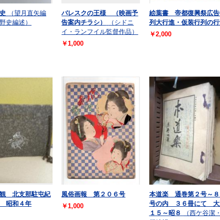
史
（望月直矢編
バレスクの王様 （映画予
絵葉書 帝都復興祭広告
野史編述）
告案内チラシ）
（シドニ
列大行進・仮装行列の行
イ・ランフイル監督作品）
￥2,000
￥1,000
観 北支那駐屯紀
風俗画報 第２０６号
本道楽 通巻第２号～８
 昭和４年
号の内 ３６冊にて 大
￥1,000
１５～昭８
（西ケ谷潔