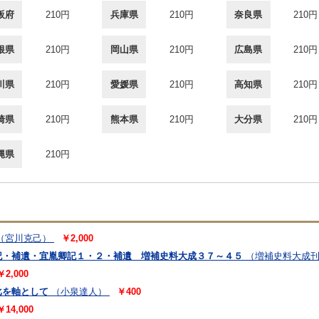
阪府
210円
兵庫県
210円
奈良県
210円
根県
210円
岡山県
210円
広島県
210円
川県
210円
愛媛県
210円
高知県
210円
崎県
210円
熊本県
210円
大分県
210円
縄県
210円
（宮川克己）
￥2,000
記・補遺・宜胤卿記１・２・補遺 増補史料大成３７～４５
（増補史料大成
￥2,000
比を軸として
（小泉達人）
￥400
￥14,000