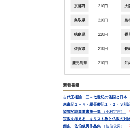
京都府
210円
大
鳥取県
210円
島
徳島県
210円
香
佐賀県
210円
長
鹿児島県
210円
沖
新着書籍
古代王権論 三～七世紀の倭国と日本
康富記１～４・親長卿記１・２・３別
望雲閣詩集遺書第一集
（小村定吉）
宗教を考える キリスト教と仏教の対
痴虫 佐伯俊男作品集
（佐伯俊男）