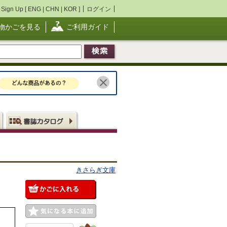
Sign Up [
ENG
|
CHN
|
KOR
]
ログイン
物かごを見る
ご利用ガイド
きさらぎ文庫