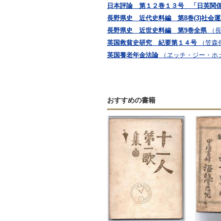
日本評論 第１２巻１３号 「日英関
長野県史 近代史料編 第8巻(3)社会
長野県史 近世史料編 第9巻全県
（
英国救貧史研究 紀要第１４号
（笠森
英国養老年金法論
（ヱッチ・ジー・ホ
おすすめの書籍