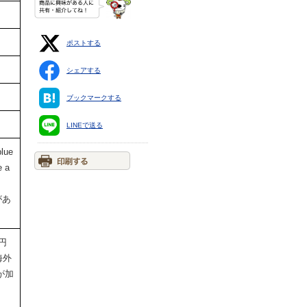
ポストする
シェアする
ブックマークする
LINEで送る
blue
e a
があ
円
海外
が加