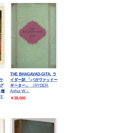
THE BHAGAVAD-GITA. ラ
 ケ
イダー訳 「バガヴァッドー
グ
ギーター」
（RYDER,
０種
Arthur W.）
TE
￥38,000