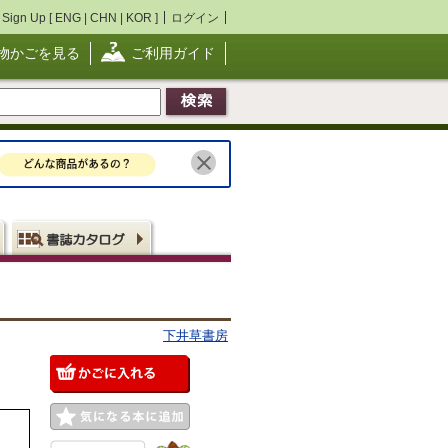
Sign Up [
ENG
|
CHN
|
KOR
]
ログイン
物かごを見る
ご利用ガイド
下井草書房