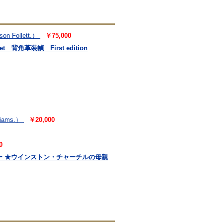
son Follett.）
￥75,000
t 背角革装幀 First edition
liams.）
￥20,000
0
サクソン・レビュー ★ウインストン・チャーチルの母親