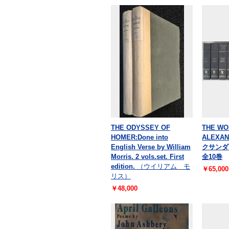
THE ODYSSEY OF
THE WO
HOMER:Done into
ALEXAN
English Verse by William
クサン
Morris. 2 vols.set. First
全10巻
edition.
（ウイリアム モ
￥65,000
リス）
￥48,000