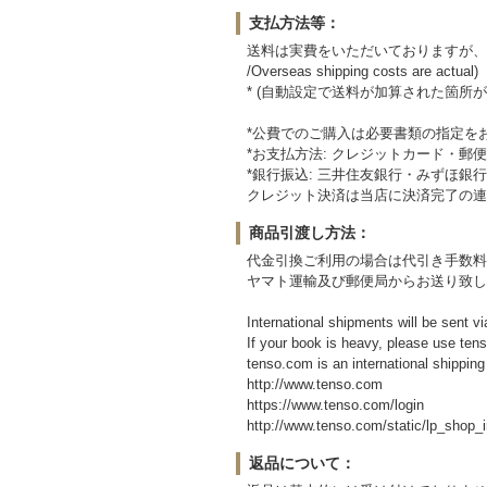
支払方法等：
送料は実費をいただいておりますが、
/Overseas shipping costs are actual)
* (自動設定で送料が加算された箇所
*公費でのご購入は必要書類の指定を
*お支払方法: クレジットカード・
*銀行振込: 三井住友銀行・みずほ銀
クレジット決済は当店に決済完了の連
商品引渡し方法：
代金引換ご利用の場合は代引き手数料3
ヤマト運輸及び郵便局からお送り致し
International shipments will be sent v
If your book is heavy, please use tens
tenso.com is an international shipping
http://www.tenso.com
https://www.tenso.com/login
http://www.tenso.com/static/lp_sho
返品について：