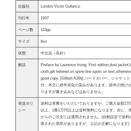
出版社
London:Victor Gollancz.
刊行年
1937
ページ数
110pp
サイズ
8vo
状態
中古品（良好）
解説
Preface by Laurence Irving. First edition,dust jacket,
cloth,gilt lettered on spine,few spots on text,otherwis
good copy. [Gilbert A26b] ハードカバー、ジャケット
付、本文に経年劣化の染みがあります。経年の焼け
りますが書き込みなどはありません。
発送ポリ
送料は実費をいただいておりますが、ご購入金額2万
シー
以上、1冊1万円以上は送料無料になります。但し、
からのご注文には適用されません。(自動設定で送料
算された箇所がありますが、上記が正解になります)