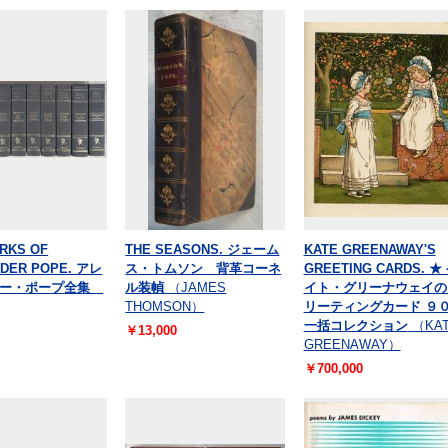
RKS OF
THE SEASONS. ジェーム
KATE GREENAWAY'S
DER POPE. アレ
ス・トムソン 背革コーネ
GREETING CARDS. ★
ダー・ポープ全集
ル装幀
（JAMES
イト・グリーナウェイの
THOMSON）
リーティングカード ９
一括コレクション
（KA
￥13,000
GREENAWAY）
￥700,000