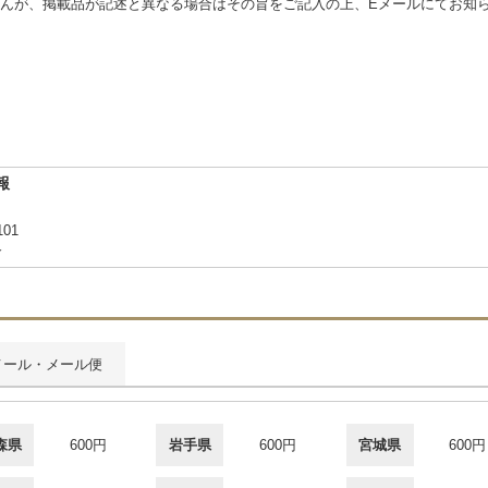
んが、掲載品が記述と異なる場合はその旨をご記入の上、Eメールにてお知
報
101
合
メール・メール便
森県
600円
岩手県
600円
宮城県
600円