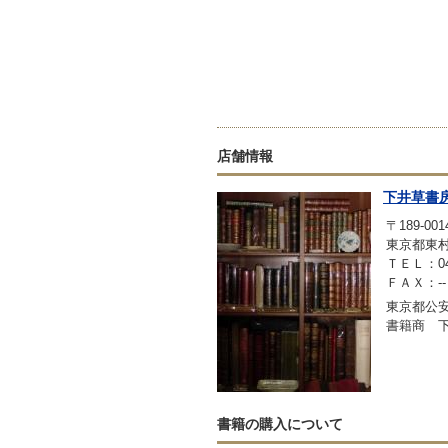
店舗情報
下井草書
〒189-001
東京都東村
ＴＥＬ：042
ＦＡＸ：--
東京都公安委
書籍商 
書籍の購入について