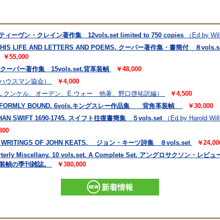
ティーヴン・クレイン著作集 12vols.set limited to 750 copies
（Ed.by Wil
, HIS LIFE AND LETTERS AND POEMS. クーパー著作集・書簡付 ８vols.se
￥55,000
R. クーパー著作集 15vols.set.背革装幀
￥48,000
ハウスマン協会）
￥4,000
.L.クンケル、オーデン、E.ウォー 他著、野口啓祐訳編）
￥4,500
N UNIFORMLY BOUND. 6vols.キングスレー作品集 背角革装幀
￥30,000
HAN SWIFT 1690-1745. スイフト往復書簡集 ５vols.set
（Ed.by Harold Wil
800
ER WRITINGS OF JOHN KEATS. ジョン・キーツ詩集 ８vols.set
￥24,00
uarterly Miscellany. 10 vols.set. A Complete Set. アングロ
華装幀の季刊雑誌。
￥380,000
新着情報