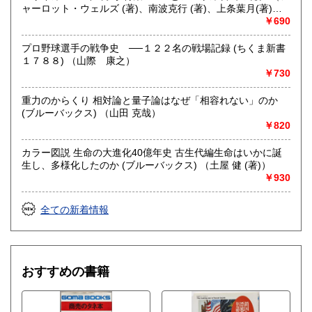
ャーロット・ウェルズ (著)、南波克行 (著)、上条葉月(著)、
五所純子 (著)）
￥690
プロ野球選手の戦争史 ──１２２名の戦場記録 (ちくま新書
１７８８) （山際 康之）
￥730
重力のからくり 相対論と量子論はなぜ「相容れない」のか
(ブルーバックス) （山田 克哉）
￥820
カラー図説 生命の大進化40億年史 古生代編生命はいかに誕
生し、多様化したのか (ブルーバックス) （土屋 健 (著)）
￥930
全ての新着情報
おすすめの書籍