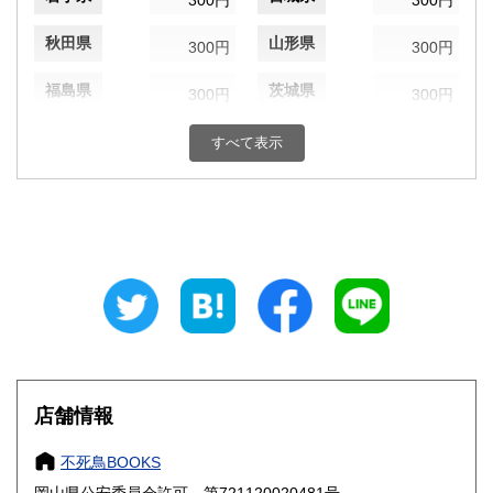
300円
300円
秋田県
山形県
300円
300円
福島県
茨城県
300円
300円
栃木県
群馬県
300円
300円
すべて表示
埼玉県
千葉県
300円
300円
東京都
神奈川県
300円
300円
新潟県
富山県
300円
300円
石川県
福井県
300円
300円
山梨県
長野県
300円
300円
店舗情報
岐阜県
静岡県
300円
300円
不死鳥BOOKS
愛知県
三重県
300円
300円