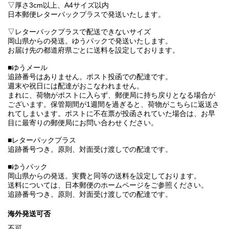
▽厚さ3cm以上、A4サイズ以内
日本郵便レターパックプラスで発送いたします。
▽レターパックプラスで配送できないサイズ
岡山県からの発送。ゆうパックで発送いたします。
お届け先の都道府県ごとに送料を設定しております。
■ゆうメール
追跡番号はありません。ポスト投函での配達です。
週末や祝日には配達がおこなわれません。
まれに、荷物がポストに入らず、郵便局に持ち戻りとなる場合が
ございます。保管期間が1週間を過ぎると、荷物がこちらに返送さ
れてしまいます。ポストに不在票が投函されていた場合は、お早
目に最寄りの郵便局にお問い合わせください。
■レターパックプラス
追跡番号つき。原則、対面受け渡しでの配達です。
■ゆうパック
岡山県からの発送。実費と同等の送料を設定しております。
送料については、日本郵便のホームページをご参照ください。
追跡番号つき。原則、対面受け渡しでの配達です。
海外発送可否
不可