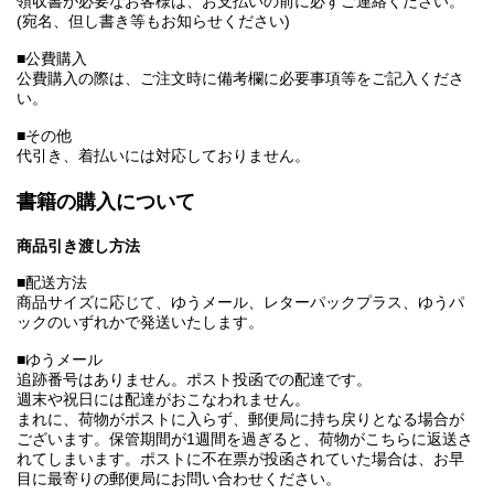
領収書が必要なお客様は、お支払いの前に必ずご連絡ください。
(宛名、但し書き等もお知らせください)
■公費購入
公費購入の際は、ご注文時に備考欄に必要事項等をご記入くださ
い。
■その他
代引き、着払いには対応しておりません。
書籍の購入について
商品引き渡し方法
■配送方法
商品サイズに応じて、ゆうメール、レターパックプラス、ゆうパ
ックのいずれかで発送いたします。
■ゆうメール
追跡番号はありません。ポスト投函での配達です。
週末や祝日には配達がおこなわれません。
まれに、荷物がポストに入らず、郵便局に持ち戻りとなる場合が
ございます。保管期間が1週間を過ぎると、荷物がこちらに返送さ
れてしまいます。ポストに不在票が投函されていた場合は、お早
目に最寄りの郵便局にお問い合わせください。