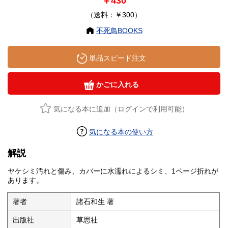
￥430
（送料：￥300）
不死鳥BOOKS
単品スピード注文
かごに入れる
気になる本に追加（ログインで利用可能）
気になる本の使い方
解説
ヤケシミ汚れと傷み、カバーに水濡れによるシミ、1ページ折れが
あります。
著者
諸石和生 著
出版社
草思社