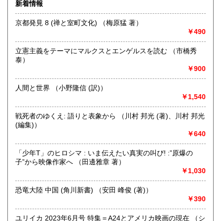
宮崎県
鹿児島県
新着情報
300円
300円
にお問い合わせください。出張費は、無料です。
京都発見 8 (禅と室町文化) （梅原猛 著）
沖縄県
300円
沿線名：伯備線・桃太郎線(吉備線)
￥490
最寄駅：総社駅
営業時間：9時から17時
立憲主義をテーマにマルクスとエンゲルスを読む （市橋秀
定休日：年中無休
泰）
￥900
書籍の買取について
不死鳥BOOKSでは、書籍だけでなくCD、DVD、レコード、
人間と世界 （小野隆信 (訳)）
ゲーム、おもちゃ、骨董品まであらゆるものの買い取りがで
￥1,540
きます。店主が、日本全国買取にお伺いいたします。お気軽
にお問い合わせください。出張費は、無料です。
戦死者のゆくえ: 語りと表象から （川村 邦光 (著)、川村 邦光
(編集)）
￥640
取り扱い分野
哲学宗教、歴史、社会科学、自然科学、美術工芸、趣味、外
「少年T」のヒロシマ : いま伝えたい真実の叫び! :”原爆の
国書、サブカルチャー、古書一般（その他）
子”から映像作家へ （田邊雅章 著）
オールジャンル
￥1,030
恐竜大陸 中国 (角川新書) （安田 峰俊 (著)）
￥390
ユリイカ 2023年6月号 特集＝A24とアメリカ映画の現在 （シ