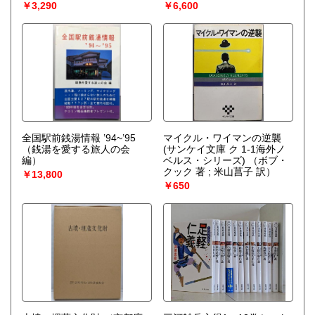
andwith an introduction
￥3,290
￥6,600
byWolfgang Leidhold）
全国駅前銭湯情報 ’94~’95
マイクル・ワイマンの逆襲
（銭湯を愛する旅人の会
(サンケイ文庫 ク 1-1海外ノ
編）
ベルス・シリーズ)
（ボブ・
クック 著 ; 米山菖子 訳）
￥13,800
￥650