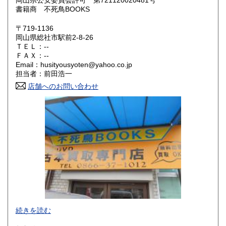
岡山県公安委員会許可 第721120020481号
書籍商 不死鳥BOOKS
滋賀県
京都府
300円
300円
〒719-1136
大阪府
兵庫県
300円
300円
岡山県総社市駅前2-8-26
ＴＥＬ：--
奈良県
和歌山県
ＦＡＸ：--
300円
300円
Email：husityousyoten@yahoo.co.jp
担当者：前田浩一
鳥取県
島根県
300円
300円
店舗へのお問い合わせ
岡山県
広島県
300円
300円
山口県
徳島県
300円
300円
香川県
愛媛県
300円
300円
高知県
福岡県
300円
300円
佐賀県
長崎県
300円
300円
不死鳥BOOKSでは、書籍だけでなくCD、DVD、レコード、
熊本県
大分県
300円
300円
続きを読む
ゲーム、おもちゃ、骨董品まであらゆるものの買い取りがで
きます。店主が、日本全国買取にお伺いいたします。お気軽