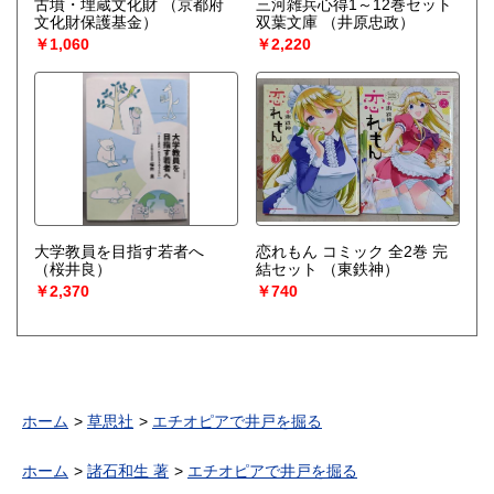
古墳・埋蔵文化財
（京都府
三河雑兵心得1～12巻セット
文化財保護基金）
双葉文庫
（井原忠政）
￥1,060
￥2,220
大学教員を目指す若者へ
恋れもん コミック 全2巻 完
（桜井良）
結セット
（東鉄神）
￥2,370
￥740
ホーム
草思社
エチオピアで井戸を掘る
ホーム
諸石和生 著
エチオピアで井戸を掘る