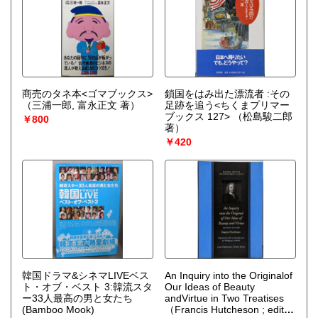
商売のタネ本<ゴマブックス>
鎖国をはみ出た漂流者 :その
（三浦一郎, 富永正文 著）
足跡を追う<ちくまプリマー
ブックス 127>
（松島駿二郎
￥800
著）
￥420
韓国ドラマ&シネマLIVEベス
An Inquiry into the Originalof
ト・オブ・ベスト 3:韓流スタ
Our Ideas of Beauty
ー33人最高の男と女たち
andVirtue in Two Treatises
(Bamboo Mook)
（Francis Hutcheson ; edited